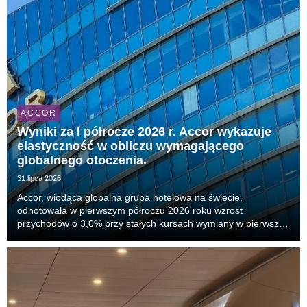
ACCOR
Wyniki za I półrocze 2026 r. Accor wykazuje
elastyczność w obliczu wymagającego
globalnego otoczenia.
31 lipca 2026
Accor, wiodąca globalna grupa hotelowa na świecie,
odnotowała w pierwszym półroczu 2026 roku wzrost
przychodów o 3,0% przy stałych kursach wymiany w pierwszej
połowie bieżącego roku, ze wzrostem powtarzalnego
wskaźnika EBITDA o 6,5%. Kluczowy wskaźnik RevPAR
(przychód na...