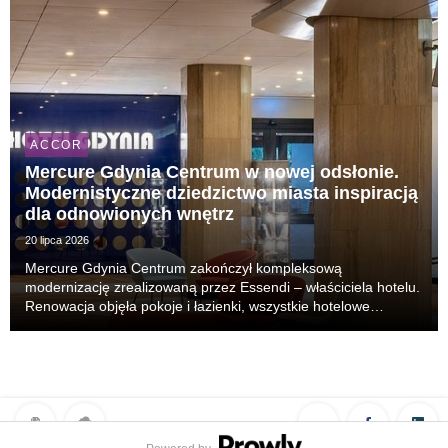
ACCOR
Mercure Gdynia Centrum w nowej odsłonie.
Modernistyczne dziedzictwo miasta inspiracją
dla odnowionych wnętrz
20 lipca 2026
Mercure Gdynia Centrum zakończył kompleksową
modernizację zrealizowaną przez Essendi – właściciela hotelu.
Renowacja objęła pokoje i łazienki, wszystkie hotelowe
korytarze, sale konferencyjne, restaurację Winestone oraz
lobby i recepcję. Nowa odsłona hotelu odwołuje się ...