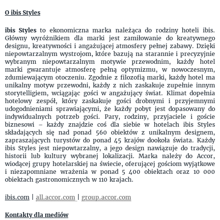
O ibis Styles
ibis Styles
to ekonomiczna marka należąca do rodziny hoteli ibis.
Główny wyróżnikiem dla marki jest zamiłowanie do kreatywnego
designu, kreatywności i angażującej atmosfery pełnej zabawy. Dzięki
niepowtarzalnym wystrojom, które bazują na starannie i precyzyjnie
wybranym niepowtarzalnym motywie przewodnim, każdy hotel
marki gwarantuje atmosferę pełną optymizmu, w nowoczesnym,
zdumiewającym otoczeniu. Zgodnie z filozofią marki, każdy hotel ma
unikalny motyw przewodni, każdy z nich zaskakuje zupełnie innym
storytelligiem, wciągając gości w angażujący świat. Klimat dopełnia
hotelowy zespół, który zaskakuje gości drobnymi i przyjemnymi
udogodnieniami sprawiającymi, że każdy pobyt jest dopasowany do
indywidualnych potrzeb gości. Pary, rodziny, przyjaciele i goście
biznesowi – każdy znajdzie coś dla siebie w hotelach ibis Styles
składających się nad ponad 560 obiektów z unikalnym designem,
zapraszających turystów do ponad 45 krajów dookoła świata. Każdy
ibis Styles jest niepowtarzalny, a jego design nawiązuje do tradycji,
historii lub kultury wybranej lokalizacji. Marka należy do Accor,
wiodącej grupy hotelarskiej na świecie, oferującej gościom wyjątkowe
i niezapomniane wrażenia w ponad 5 400 obiektach oraz 10 000
obiektach gastronomicznych w 110 krajach.
ibis.com
|
all.accor.com
|
group.accor.com
Kontakty dla mediów