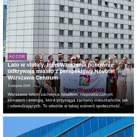
ACCOR
Lato w stolicy. IgersWarszawa ponownie
odkrywają miasto z perspektywy Novotel
Warszawa Centrum
3 sierpnia 2026
Warszawa latem zachwyca światłem, niepowtarzalnym
klimatem i energią, która przyciąga zarówno mieszkańców, jak
i odwiedzających. To właśnie w takiej scenerii społeczność
IgersWarszawa po raz kolejny spotkała się w Novotel
Warszawa Centrum na wyjątkowym Instameecie, podcz...