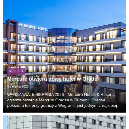
ACCOR
Mercure otwiera nowy hotel w Oradei
5 sierpnia 2026
WARSZAWA, 5 SIERPNIA 2026 - Mercure Hotels & Resorts
ogłasza otwarcie Mercure Oradea w Rumunii. Oradea,
położona tuż przy granicy z Węgrami, jest jednym z najlepiej
zachowanych miast secesyjnych w Europie i coraz częściej
pojawia się na listach najciekawszych kierunk...