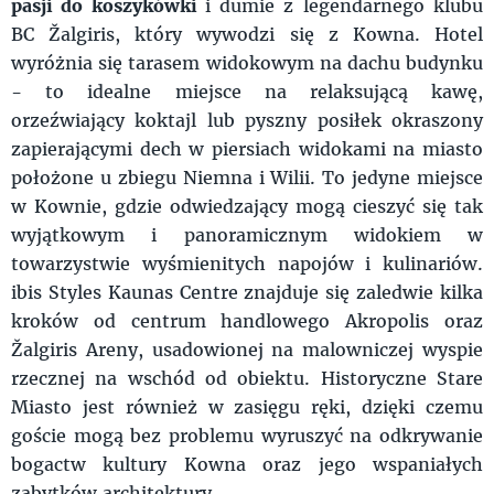
pasji do koszykówki
i dumie z legendarnego klubu
BC Žalgiris, który wywodzi się z Kowna. Hotel
wyróżnia się tarasem widokowym na dachu budynku
- to idealne miejsce na relaksującą kawę,
orzeźwiający koktajl lub pyszny posiłek okraszony
zapierającymi dech w piersiach widokami na miasto
położone u zbiegu Niemna i Wilii. To jedyne miejsce
w Kownie, gdzie odwiedzający mogą cieszyć się tak
wyjątkowym i panoramicznym widokiem w
towarzystwie wyśmienitych napojów i kulinariów.
ibis Styles Kaunas Centre znajduje się zaledwie kilka
kroków od centrum handlowego Akropolis oraz
Žalgiris Areny, usadowionej na malowniczej wyspie
rzecznej na wschód od obiektu. Historyczne Stare
Miasto jest również w zasięgu ręki, dzięki czemu
goście mogą bez problemu wyruszyć na odkrywanie
bogactw kultury Kowna oraz jego wspaniałych
zabytków architektury.