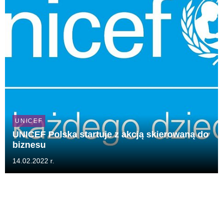
UNICEF
UNICEF Polska startuje z akcją skierowaną do
biznesu
14.02.2022 r.