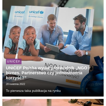
wie...
UNICEF
UNICEF Polska wydał przewodnik „NGO i
biznes. Partnerstwo czy jednostronna
korzyść?”
28 kwietnia 2022
To pierwsza taka publikacja na rynku