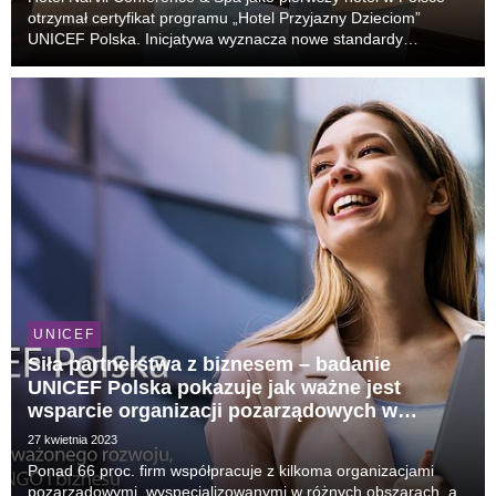
otrzymał certyfikat programu „Hotel Przyjazny Dzieciom”
UNICEF Polska. Inicjatywa wyznacza nowe standardy
odpowiedzialnej gościnności, łącząc bezpieczeństwo dzieci,
ochronę ich praw oraz wysoką jakość obsługi...
UNICEF
Siła partnerstwa z biznesem – badanie
UNICEF Polska pokazuje jak ważne jest
wsparcie organizacji pozarządowych w
raportowaniu ESG przez firmy
27 kwietnia 2023
Ponad 66 proc. firm współpracuje z kilkoma organizacjami
pozarządowymi, wyspecjalizowanymi w różnych obszarach, a