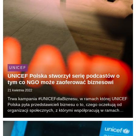
UNICEF
UNICEF Polska stworzył serię podcastów o
tym co NGO może zaoferować biznesowi
21 kwietnia 2022
Trwa kampania #UNICEFdlaBiznesu, w ramach której UNICEF
Polska pyta przedstawicieli biznesu o to, czego oczekują od
organizacji społecznych, z którymi współpracują w ramach
działań CSR. W tym celu odbyły się warsztaty z udziałem
kilkunastu firm. Wspólnie z Voice House i ...