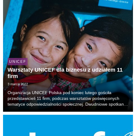
UNICEF
Warsztaty UNICEF dla biznesu z udziałem 11
firm
3 marca 2022
Organizacja UNICEF Polska pod koniec lutego gościła
przedstawicieli 11 firm, podczas warsztatów poświęconych
tematyce odpowiedzialności społecznej. Dwudniowe spotkanie
odbyło się w ramach kampanii #UNICEFdlabiznesu, której
celem jest wypracowanie nowego podejścia do wspó...