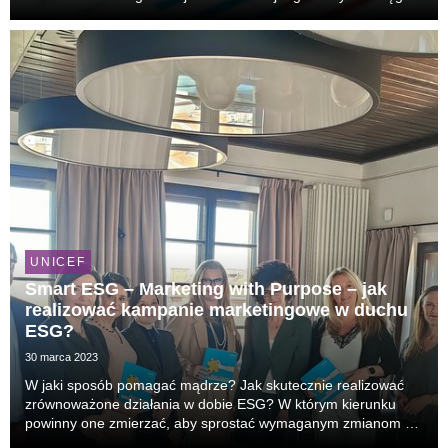
Podczas największego wydarzenia biznesowego w Europie
Centralnej – XV edycji Europejskiego Kongresu Gosp...
UNICEF
Smart ESG – Marketing with Purpose – jak
realizować kampanie marketingowe w duchu
ESG?
30 marca 2023
W jaki sposób pomagać mądrze? Jak skutecznie realizować
zrównoważone działania w dobie ESG? W którym kierunku
powinny one zmierzać, aby sprostać wymaganym zmianom w
raportowaniu pozafinansowym? Te pytania stały się punktem