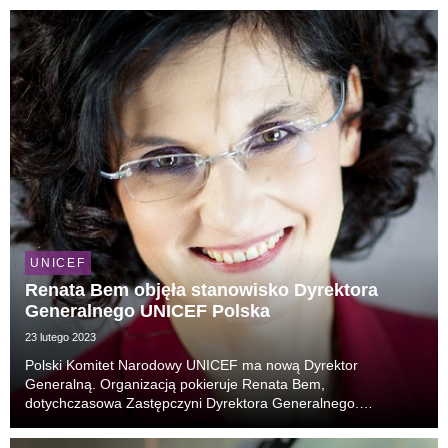
wyjścia do dyskusji z przedstawicielami działów ...
UNICEF
Renata Bem objęła stanowisko Dyrektora
Generalnego UNICEF Polska
23 lutego 2023
Polski Komitet Narodowy UNICEF ma nową Dyrektor
Generalną. Organizacją pokieruje Renata Bem,
dotychczasowa Zastępczyni Dyrektora Generalnego.
W obliczu trudnej sytuacji ekonomicznej w Polsce i na świecie,
trwającej wojny w Ukrainie oraz tragedii dotykających dzieci w