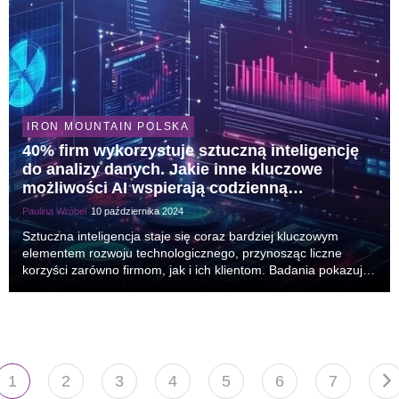
IRON MOUNTAIN POLSKA
40% firm wykorzystuje sztuczną inteligencję
do analizy danych. Jakie inne kluczowe
możliwości AI wspierają codzienną
działalność biznesową?
Paulina Wróbel
10 października 2024
Sztuczna inteligencja staje się coraz bardziej kluczowym
elementem rozwoju technologicznego, przynosząc liczne
korzyści zarówno firmom, jak i ich klientom. Badania pokazują,
że 47% firm widzi w AI narzędzie do poprawy jakości usług i
produktów1. Co więcej, europejskie pr...
1
2
3
4
5
6
7