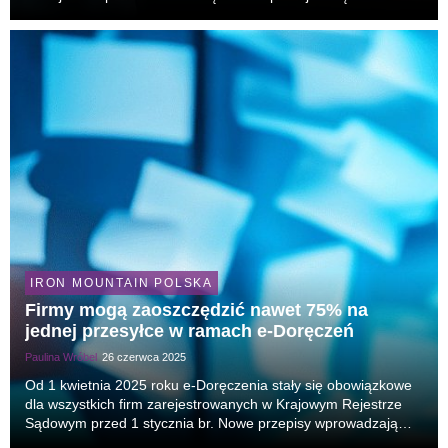
dziesięciu krajach Europy Północnej i Środkowej. To już piąty
awans eksperta Iron Mountain z Polski i d...
IRON MOUNTAIN POLSKA
Firmy mogą zaoszczędzić nawet 75% na
jednej przesyłce w ramach e-Doręczeń
Paulina Wróbel
26 czerwca 2025
Od 1 kwietnia 2025 roku e-Doręczenia stały się obowiązkowe
dla wszystkich firm zarejestrowanych w Krajowym Rejestrze
Sądowym przed 1 stycznia br. Nowe przepisy wprowadzają
istotną zmianę w zakresie komunikacji z administracją