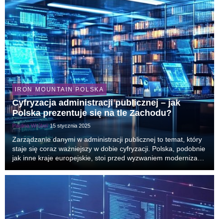
IRON MOUNTAIN POLSKA
Cyfryzacja administracji publicznej – jak
Polska prezentuje się na tle Zachodu?
Paulina Wróbel
15 stycznia 2025
Zarządzanie danymi w administracji publicznej to temat, który
staje się coraz ważniejszy w dobie cyfryzacji. Polska, podobnie
jak inne kraje europejskie, stoi przed wyzwaniem modernizacji
systemów IT, integracji danych oraz zapewnienia obywatelom
płynnego dostępu do info...