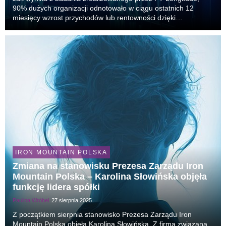
90% dużych organizacji odnotowało w ciągu ostatnich 12
miesięcy wzrost przychodów lub rentowności dzięki
inwestycjom w zarządzanie informacją1. Jednocześnie
przedsiębiorstwa tracą średnio blisko 390 tys. dolarów roc...
IRON MOUNTAIN POLSKA
Zmiana na stanowisku Prezesa Zarządu Iron
Mountain Polska – Karolina Słowińska objęła
funkcję lidera spółki
Paulina Wróbel
27 sierpnia 2025
Z początkiem sierpnia stanowisko Prezesa Zarządu Iron
Mountain Polska objęła Karolina Słowińska. Z firmą związana