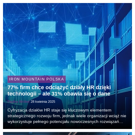
publiczną – papierowa korespondencja ustępuje...
IRON MOUNTAIN POLSKA
77% firm chce odciążyć działy HR dzięki
technologii – ale 31% obawia się o dane
Paulina Wróbel
28 kwietnia 2025
Cyfryzacja działów HR staje się kluczowym elementem
strategicznego rozwoju firm, jednak wiele organizacji wciąż nie
wykorzystuje pełnego potencjału nowoczesnych rozwiązań
technologicznych. Jak pokazuje badanie Iron Mountain, aż
77% respondentów dostrzega w cyfrowym zarzą...