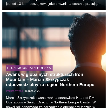
jest od 13 lat – początkowo jako prawnik, a ostatnio pracując w
strukturach globalnych jako Head of Global Sales Operations
DBU (Digital Business Unit). Jej ...
IRON MOUNTAIN POLSKA
Awans w globalnych strukturach Iron
Mountain – Marcin Skrzypczak
odpowiedzialny za region Northern Europe
Paulina Wróbel
16 lipca 2025
Marcin Skrzypczak awansował na stanowisko Head of RM
Operations – Senior Director – Northern Europe Cluster. W
nowej roli odpowiada za zarządzanie operacjami łącznie w