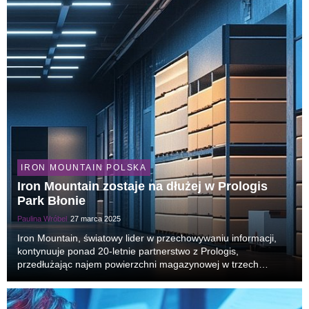
IRON MOUNTAIN POLSKA
Iron Mountain zostaje na dłużej w Prologis
Park Błonie
Paulina Wróbel
27 marca 2025
Iron Mountain, światowy lider w przechowywaniu informacji,
kontynuuje ponad 20-letnie partnerstwo z Prologis,
przedłużając najem powierzchni magazynowej w trzech
budynkach Prologis Park Błonie. Decyzja o dalszej współpracy
opiera się na umowie Clear Lease®, która gwarant...