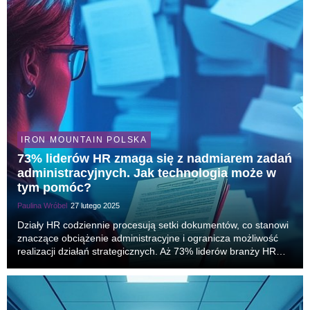
IRON MOUNTAIN POLSKA
73% liderów HR zmaga się z nadmiarem zadań
administracyjnych. Jak technologia może w
tym pomóc?
Paulina Wróbel
27 lutego 2025
Działy HR codziennie procesują setki dokumentów, co stanowi
znaczące obciążenie administracyjne i ogranicza możliwość
realizacji działań strategicznych. Aż 73% liderów branży HR
wskazuje, że nadmiar formalnych obowiązków wynika z braku
odpowiednich rozwiązań technologicz...