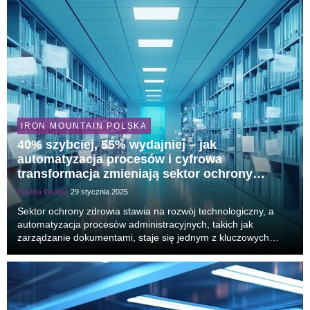
IRON MOUNTAIN POLSKA
40% szybciej, 55% wydajniej – jak
automatyzacja procesów i cyfrowa
transformacja zmieniają sektor ochrony
zdrowia?
Paulina Wróbel
29 stycznia 2025
Sektor ochrony zdrowia stawia na rozwój technologiczny, a
automatyzacja procesów administracyjnych, takich jak
zarządzanie dokumentami, staje się jednym z kluczowych
kierunków zmian. Badania wskazują, że dzięki nowoczesnym
systemom IT czas wyszukiwania dokumentów może by...