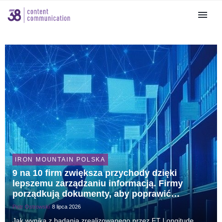
IRON MOUNTAIN POLSKA
9 na 10 firm zwiększa przychody dzięki
lepszemu zarządzaniu informacją. Firmy
porządkują dokumenty, aby poprawić
efektywność operacyjną
Piotr Ostrowski
8 lipca 2026
Jak wynika z badania zrealizowanego przez FT Longitude,