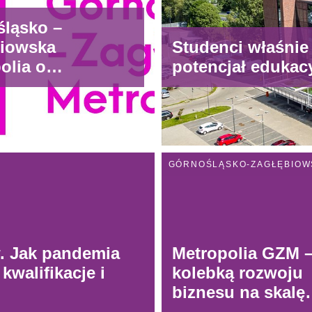
ląsko –
biowska
Studenci właśnie 
olia o
potencjał edukac
bach
czesnych
tów.
w. Jak pandemia
Metropolia GZM 
walifikacje i
kolebką rozwoju
biznesu na skalę
europejską