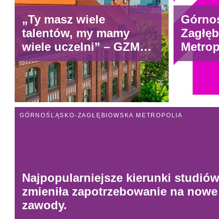
„Ty masz wiele
Górnoś
talentów, my mamy
Zagłę
wiele uczelni” – GZM
Metrop
rusza z nową kampanią
potrze
dla młodych
współ
studen
GÓRNOŚLĄSKO-ZAGŁĘBIOWSKA METROPOLIA
Najpopularniejsze kierunki studió
zmieniła zapotrzebowanie na nowe k
zawody.