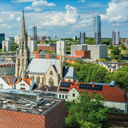
EKPOL
GREEN FACTORY LOGISTICS
 AFTIGEL
HYAL-DROP MULTI
EKTIN
NA
CENTRUM MEDYCZNE DAMIANA
VENOFLEX
EMPIK FOTO
SAXX
AG MOTORS
ND
DELECTA
KONSPOL
NBIO GROUP
UNITOP
GORENJE
ZAGŁĘBIOWSKA METROPOLIA
STETHOME
FUNDACJA NAGLE SAMI
MERCEDES
GIO
PRIME SPANISH PROPERTIES
SPEDIMO
CIA
REBERNIA
BEKO
TDJ ESTATE
RAL CARE
LIBERTY INVESTMENTS
ESSENDI