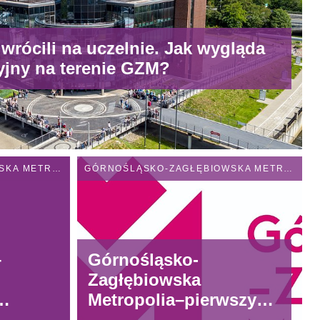
wrócili na uczelnie. Jak wygląda
yjny na terenie GZM?
GÓRNOŚLĄSKO-ZAGŁĘBIOWSKA METROPOLIA
GÓRNOŚLĄSKO-ZAGŁĘBIOWSKA METROPOLIA
–
Górnośląsko-
Zagłębiowska
Metropolia–pierwszy
prawnie