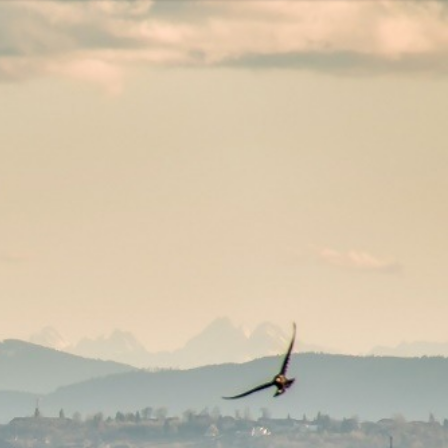
EKPOL
GREEN FACTORY LOGISTICS
 AFTIGEL
HYAL-DROP MULTI
EKTIN
NA
CENTRUM MEDYCZNE DAMIANA
VENOFLEX
EMPIK FOTO
SAXX
AG MOTORS
ND
DELECTA
KONSPOL
NBIO GROUP
UNITOP
GORENJE
ZAGŁĘBIOWSKA METROPOLIA
STETHOME
FUNDACJA NAGLE SAMI
MERCEDES
GIO
PRIME SPANISH PROPERTIES
SPEDIMO
CIA
REBERNIA
BEKO
TDJ ESTATE
RAL CARE
LIBERTY INVESTMENTS
ESSENDI