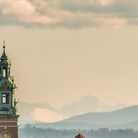
-PIB
IRON MOUNTAIN POLSKA
NEW WORK
ATLAS
SM ML
IDS&CO.
PIZZAPORTAL.PL
MAXIBIOTIC
OCUVITE
SACHOL
D
ROMET
SANOFI
KRAJOWA RZEMIEŚLNICZA IZBA OPTYCZ
 HOSPICJUM
TERAPIA REZONANSEM MAGNETYCZNYM - MBST
PACSAFE
LORUS
CONTIGO
ZAMEK TOPACZ
BAKALLA
RA
JASMEEN
MOMME
ALKEMIE
SZPITAL MEDICOVER
E
BANO
POKONAJ ZAĆMĘ, POPRAW WIDZENIE
GÓRNOŚLĄSKO-
UNICEF
JASNUM
PHARMENA
BETHRU
MANUFAKTURA
K CARSHARING
BUDVAR
ŁÓDŹ KALISKA
PLAYFAIR
POLRE
FEKT1BUTELKI
COLOSTRUM
CARLSBERG
GEN4GEN
BAL
Y
UNILEVER
HUMAN ANSWER INSTITUTE
PIERRE FABRE O
E CREAM COMPANY
PSTRYK