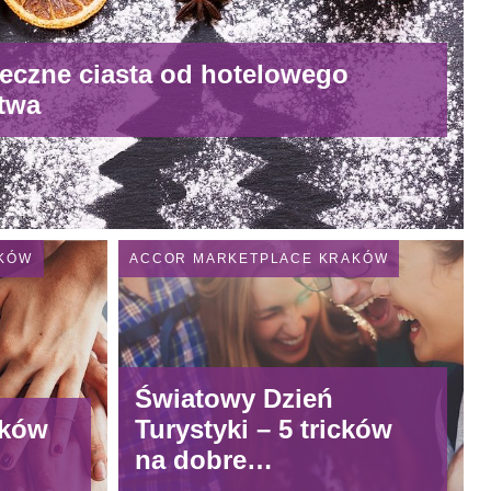
teczne ciasta od hotelowego
ctwa
AKÓW
ACCOR MARKETPLACE KRAKÓW
Światowy Dzień
ików
Turystyki – 5 tricków
na dobre
podróżowanie