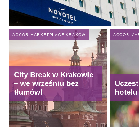
ACCOR MARKETPLACE KRAKÓW
ACCOR MA
City Break w Krakowie
– we wrześniu bez
Uczest
tłumów!
hotelu