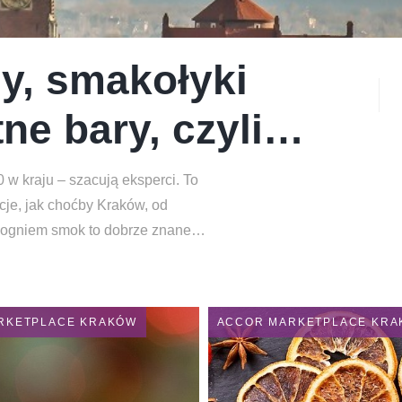
y, smakołyki
y, smakołyki
y, smakołyki
ne bary, czyli
ne bary, czyli
ne bary, czyli
nic.
nic.
nic.
w kraju – szacują eksperci. To
w kraju – szacują eksperci. To
w kraju – szacują eksperci. To
cje, jak choćby Kraków, od
cje, jak choćby Kraków, od
cje, jak choćby Kraków, od
y ogniem smok to dobrze znane
y ogniem smok to dobrze znane
y ogniem smok to dobrze znane
RKETPLACE KRAKÓW
ACCOR MARKETPLACE KR