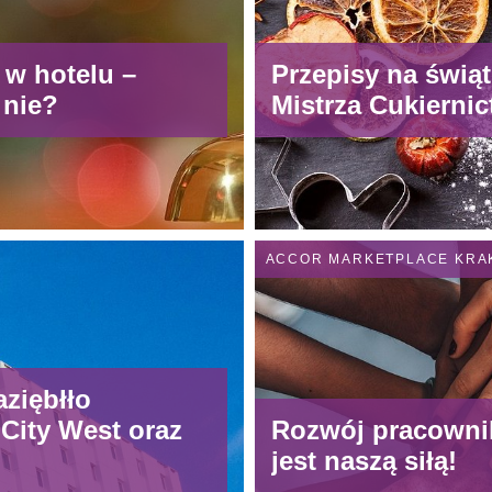
 w hotelu –
Przepisy na świą
 nie?
Mistrza Cukierni
ACCOR MARKETPLACE KR
aziębłło
City West oraz
Rozwój pracown
jest naszą siłą!