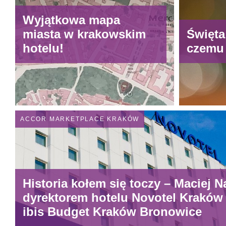
Wyjątkowa mapa
miasta w krakowskim
Święta
hotelu!
czemu
ACCOR MARKETPLACE KRAKÓW
Historia kołem się toczy – Maciej N
dyrektorem hotelu Novotel Kraków 
ibis Budget Kraków Bronowice