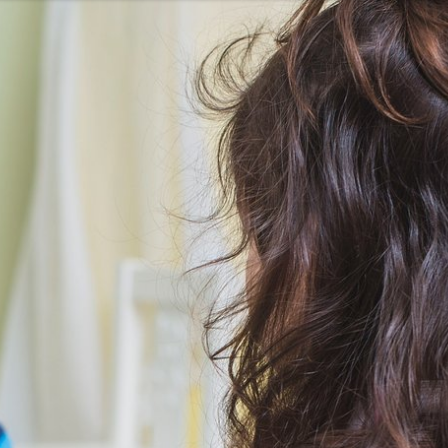
EKPOL
GREEN FACTORY LOGISTICS
 AFTIGEL
HYAL-DROP MULTI
EKTIN
NA
CENTRUM MEDYCZNE DAMIANA
VENOFLEX
EMPIK FOTO
SAXX
AG MOTORS
ND
DELECTA
KONSPOL
NBIO GROUP
UNITOP
GORENJE
ZAGŁĘBIOWSKA METROPOLIA
STETHOME
FUNDACJA NAGLE SAMI
MERCEDES
GIO
PRIME SPANISH PROPERTIES
SPEDIMO
CIA
REBERNIA
BEKO
TDJ ESTATE
RAL CARE
LIBERTY INVESTMENTS
ESSENDI