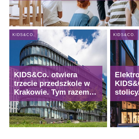
KIDS&CO.
KIDS&CO.
KIDS&Co. otwiera
Elektr
trzecie przedszkole w
KIDS&C
Krakowie. Tym razem w
stolicy
Quattro Business Park.