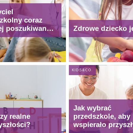
ciel
zkolny coraz
ej poszukiwany.
Zdrowe dziecko je
e przyciągnąć
szych
wników? Idea
 to human.
KIDS&CO.
Jak wybrać
zy realne
przedszkole, aby
yszłości?
wspierało przyszł
rozwój dziecka?