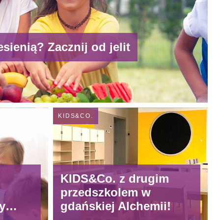
sienią? Zacznij od jelit
KIDS&CO.
KIDS&Co. z drugim
przedszkolem w
y
gdańskiej Alchemii!