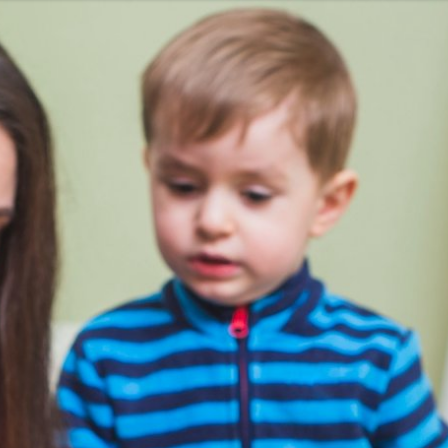
-PIB
IRON MOUNTAIN POLSKA
NEW WORK
ATLAS
SM ML
IDS&CO.
PIZZAPORTAL.PL
MAXIBIOTIC
OCUVITE
SACHOL
D
ROMET
SANOFI
KRAJOWA RZEMIEŚLNICZA IZBA OPTYCZ
 HOSPICJUM
TERAPIA REZONANSEM MAGNETYCZNYM - MBST
PACSAFE
LORUS
CONTIGO
ZAMEK TOPACZ
BAKALLA
RA
JASMEEN
MOMME
ALKEMIE
SZPITAL MEDICOVER
E
BANO
POKONAJ ZAĆMĘ, POPRAW WIDZENIE
GÓRNOŚLĄSKO-
UNICEF
JASNUM
PHARMENA
BETHRU
MANUFAKTURA
K CARSHARING
BUDVAR
ŁÓDŹ KALISKA
PLAYFAIR
POLRE
FEKT1BUTELKI
COLOSTRUM
CARLSBERG
GEN4GEN
BAL
Y
UNILEVER
HUMAN ANSWER INSTITUTE
PIERRE FABRE O
E CREAM COMPANY
PSTRYK