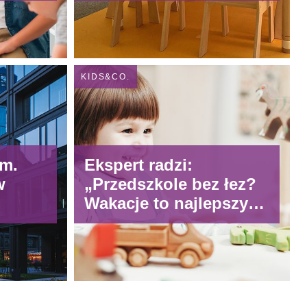
KIDS&CO.
em.
Ekspert radzi:
w
„Przedszkole bez łez?
Wakacje to najlepszy
czas na to, aby
rozpocząć adaptację i
oswoić malucha ze
zbliżającymi się
zmianami”.