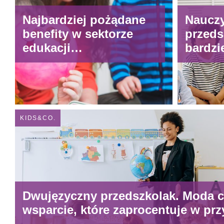
Najbardziej pożądane
Nauczy
benefity w sektorze
przeds
edukacji
bardzi
wczesnoszkolnej.
Co moż
Czego od pracodawcy
najlep
oczekują nauczycielki i
praco
nauczyciele?
human
KIDS&CO.
Dwujęzyczny przedszkolak. Moda c
wsparcie, które zaprocentuje w prz