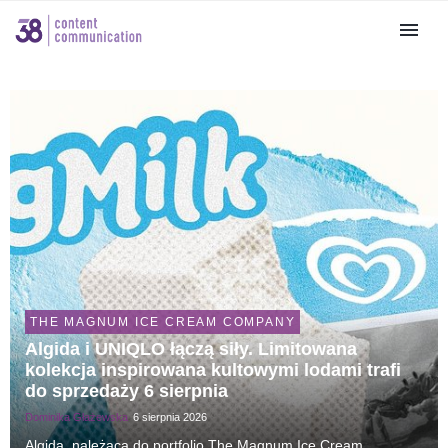
THE MAGNUM ICE CREAM COMPANY
Algida i UNIQLO łączą siły. Limitowana
kolekcja inspirowana kultowymi lodami trafi
do sprzedaży 6 sierpnia
Dominika Głażewska
6 sierpnia 2026
Algida, należąca do portfolio The Magnum Ice Cream