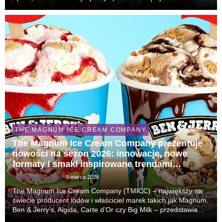
codziennych przyzwyczajeń konsumentów. Punktem wyjścia
akcji jest sytuacja, którą zna niemal każdy fan mar...
THE MAGNUM ICE CREAM COMPANY
The Magnum Ice Cream Company prezentuje
nowości na sezon 2026: innowacje, nowe
formaty i smaki inspirowane trendami
konsumenckimi
Dominika Głażewska
9 marca 2026
The Magnum Ice Cream Company (TMICC) – największy na
świecie producent lodów i właściciel marek takich jak Magnum,
Ben & Jerry’s, Algida, Carte d’Or czy Big Milk – przedstawia
portfolio nowości na sezon 2026. Firma stawia na innowacyjne