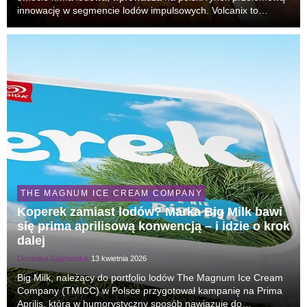
innowację w segmencie lodów impulsowych. Volcanix to
pierwszy w Europie wielowarstwowy lód na patyku, łączący
pięć wyraźnych warstw kremowości, chrupkości i cze...
THE MAGNUM ICE CREAM COMPANY
Koperek zamiast lodów? Marka Big Milk bawi
się prima aprilisową konwencją – i idzie o krok
dalej
Dominika Głażewska
13 kwietnia 2026
Big Milk, należący do portfolio lodów The Magnum Ice Cream
Company (TMICC) w Polsce przygotował kampanię na Prima
Aprilis, która w humorystyczny sposób nawiązuje do