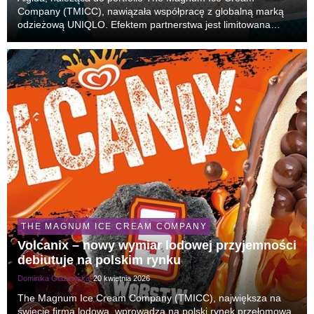
Company (TMICC), nawiązała współpracę z globalną marką
odzieżową UNIQLO. Efektem partnerstwa jest limitowana
kolekcja koszulek UTme!, inspirowana letnimi wspomnieniami i
jednymi z najbardziej lubianych marek lodów w Euro...
THE MAGNUM ICE CREAM COMPANY
Volcanix – nowy wymiar lodowej przyjemności
debiutuje na polskim rynku
Dominika Głażewska
20 kwietnia 2026
The Magnum Ice Cream Company (TMICC), największa na
świecie firma lodowa, wprowadza na polski rynek przełomową