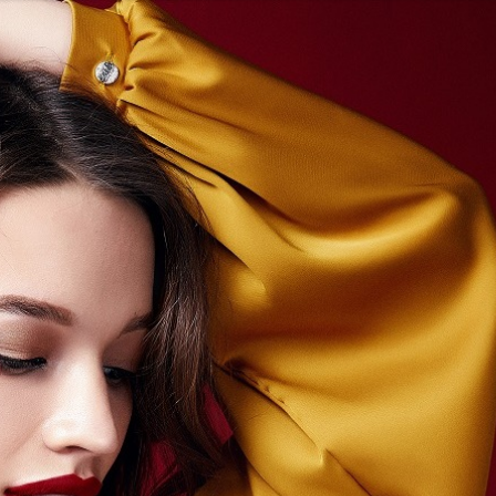
EKPOL
GREEN FACTORY LOGISTICS
 AFTIGEL
HYAL-DROP MULTI
EKTIN
NA
CENTRUM MEDYCZNE DAMIANA
VENOFLEX
EMPIK FOTO
SAXX
AG MOTORS
ND
DELECTA
KONSPOL
NBIO GROUP
UNITOP
GORENJE
ZAGŁĘBIOWSKA METROPOLIA
STETHOME
FUNDACJA NAGLE SAMI
MERCEDES
GIO
PRIME SPANISH PROPERTIES
SPEDIMO
CIA
REBERNIA
BEKO
TDJ ESTATE
RAL CARE
LIBERTY INVESTMENTS
ESSENDI