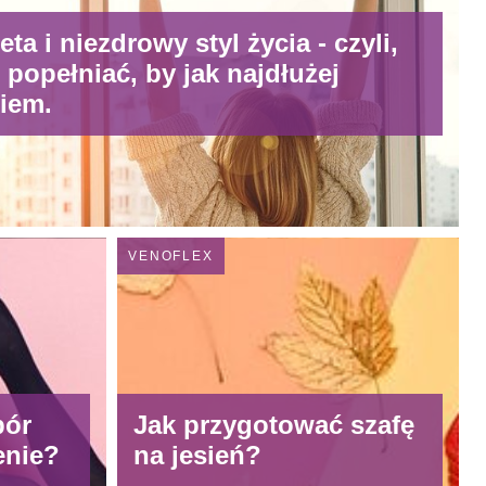
eta i niezdrowy styl życia - czyli,
 popełniać, by jak najdłużej
wiem.
VENOFLEX
bór
Jak przygotować szafę
enie?
na jesień?