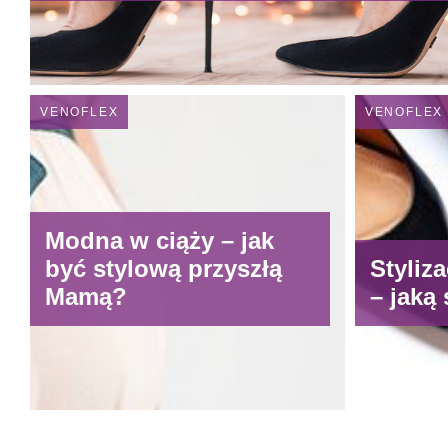
VENOFLEX
VENOFLEX
Modna w ciąży – jak
być stylową przyszłą
Styliz
Mamą?
– jaką