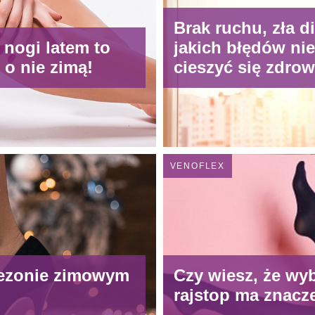
Brak ruchu, zła di
 nogi latem to
jakich błędów nie
 o nie zimą!
cieszyć się zdro
VENOFLEX
 sezonie zimowym
Czy wiesz, że wy
rajstop ma znacz