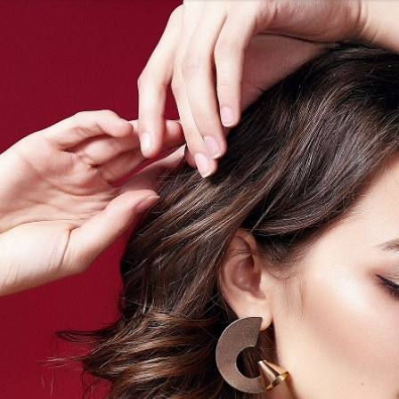
-PIB
IRON MOUNTAIN POLSKA
NEW WORK
ATLAS
SM ML
IDS&CO.
PIZZAPORTAL.PL
MAXIBIOTIC
OCUVITE
SACHOL
D
ROMET
SANOFI
KRAJOWA RZEMIEŚLNICZA IZBA OPTYCZ
 HOSPICJUM
TERAPIA REZONANSEM MAGNETYCZNYM - MBST
PACSAFE
LORUS
CONTIGO
ZAMEK TOPACZ
BAKALLA
RA
JASMEEN
MOMME
ALKEMIE
SZPITAL MEDICOVER
E
BANO
POKONAJ ZAĆMĘ, POPRAW WIDZENIE
GÓRNOŚLĄSKO-
UNICEF
JASNUM
PHARMENA
BETHRU
MANUFAKTURA
K CARSHARING
BUDVAR
ŁÓDŹ KALISKA
PLAYFAIR
POLRE
FEKT1BUTELKI
COLOSTRUM
CARLSBERG
GEN4GEN
BAL
Y
UNILEVER
HUMAN ANSWER INSTITUTE
PIERRE FABRE O
E CREAM COMPANY
PSTRYK