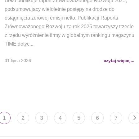
Beko publikuje raport Zrównoważonego Rozwoju 2025,
podsumowujący wieloletnie postępy na drodze do
osiągnięcia zerowej emisji netto. Publikacji Raportu
Zrównoważonego Rozwoju za rok 2025 towarzyszy trzecie
z rzędu wyróżnienie firmy w globalnym rankingu magazynu
TIME dotyc...
31 lipca 2026
czytaj więcej...
1
2
3
4
5
6
7