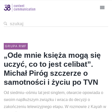
GRUPA RMF
„Ode mnie księża mogą się
uczyć, co to jest celibat”.
Michał Piróg szczerze o
samotności i życiu po TVN
Od siedmiu–ośmiu lat jest singlem, otwarcie opowiada o
swoim najdłuższym związku i wraca do decyzji o
zakończeniu telewizyjnego etapu. W rozmowie z Kayah w