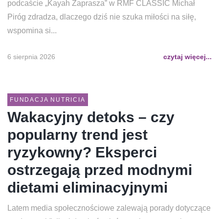
podcaście „Kayah Zaprasza” w RMF CLASSIC Michał
Piróg zdradza, dlaczego dziś nie szuka miłości na siłę,
wspomina si...
6 sierpnia 2026
czytaj więcej...
FUNDACJA NUTRICIA
Wakacyjny detoks – czy
popularny trend jest
ryzykowny? Eksperci
ostrzegają przed modnymi
dietami eliminacyjnymi
Latem media społecznościowe zalewają porady dotyczące