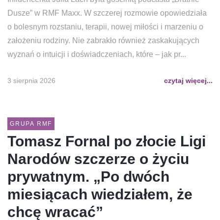
Dusze” w RMF Maxx. W szczerej rozmowie opowiedziała
o bolesnym rozstaniu, terapii, nowej miłości i marzeniu o
założeniu rodziny. Nie zabrakło również zaskakujących
wyznań o intuicji i doświadczeniach, które – jak pr...
3 sierpnia 2026
czytaj więcej...
GRUPA RMF
Tomasz Fornal po złocie Ligi
Narodów szczerze o życiu
prywatnym. „Po dwóch
miesiącach wiedziałem, że
chcę wracać”