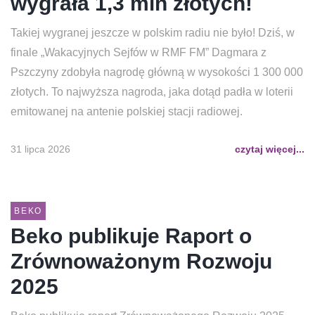
wygrała 1,3 mln złotych!
Takiej wygranej jeszcze w polskim radiu nie było! Dziś, w
finale „Wakacyjnych Sejfów w RMF FM” Dagmara z
Pszczyny zdobyła nagrodę główną w wysokości 1 300 000
złotych. To najwyższa nagroda, jaka dotąd padła w loterii
emitowanej na antenie polskiej stacji radiowej.
31 lipca 2026
czytaj więcej...
BEKO
Beko publikuje Raport o
Zrównoważonym Rozwoju
2025