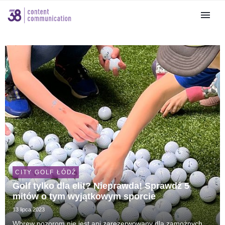
CITY GOLF ŁÓDŹ
Golf tylko dla elit? Nieprawda! Sprawdź 5
mitów o tym wyjątkowym sporcie
13 lipca 2023
Wbrew pozorom nie jest ani zarezerwowany dla zamożnych