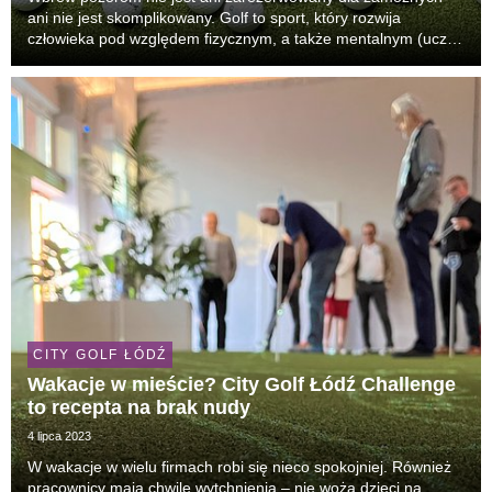
ani nie jest skomplikowany. Golf to sport, który rozwija
człowieka pod względem fizycznym, a także mentalnym (uczy
cierpliwości, poprawia koncentrację), a to dopiero początek
zalet, płynących z praktykowania. Jednak ...
CITY GOLF ŁÓDŹ
Wakacje w mieście? City Golf Łódź Challenge
to recepta na brak nudy
4 lipca 2023
W wakacje w wielu firmach robi się nieco spokojniej. Również
pracownicy mają chwilę wytchnienia – nie wożą dzieci na