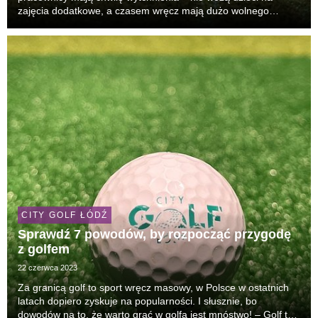
zajęcia dodatkowe, a czasem wręcz mają dużo wolnego
czasu, gdy pociechy jadą na kolonie. Wolne popołudnia można
spędzić aktywnie, próbując nowej dyscyplin...
CITY GOLF ŁÓDŹ
Sprawdź 7 powodów, by rozpocząć przygodę
z golfem
22 czerwca 2023
Za granicą golf to sport wręcz masowy, w Polsce w ostatnich
latach dopiero zyskuje na popularności. I słusznie, bo
dowodów na to, że warto grać w golfa jest mnóstwo! – Golf to