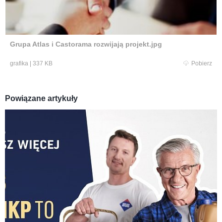
Grupa Atlas i Castorama rozwijają projekt.jpg
grafika
|
337 KB
Pobierz
Powiązane artykuły