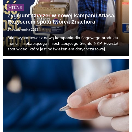
ATLAS
Zygmunt Chajzer w nowej kampanii Atlasa.
Reżyserem spotu twórca Znachora
27 października 2023
Atlas wystartował z nową kampanią dla flagowego produktu
marki – niekapiącego i niechlapiącego Gruntu NKP. Powstał
spot wideo, który jest odświeżeniem dotychczasowej
komunikacji. W produkcji wyreżyserowanej przez Michała
Gazdę, twórcę najnowszego Znachora, wystąpił znany...