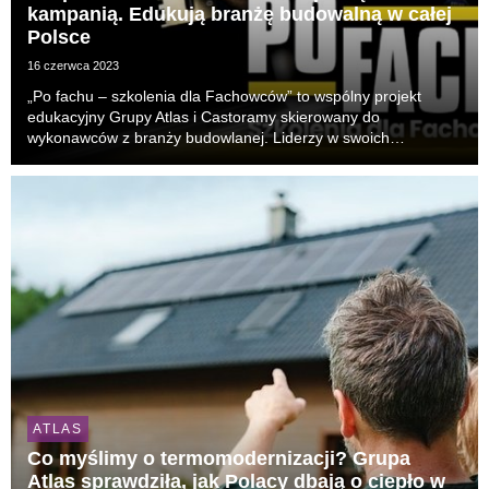
kampanią. Edukują branżę budowalną w całej
Polsce
16 czerwca 2023
„Po fachu – szkolenia dla Fachowców” to wspólny projekt
edukacyjny Grupy Atlas i Castoramy skierowany do
wykonawców z branży budowlanej. Liderzy w swoich
obszarach zacieśniają współpracę, by szerzej i skuteczniej
trafiać do wykonawców. Po sukcesie pilotażu, projekt jest ...
ATLAS
Co myślimy o termomodernizacji? Grupa
Atlas sprawdziła, jak Polacy dbają o ciepło w