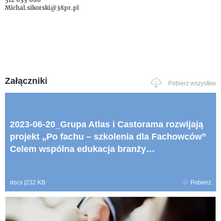
Michal.sikorski@38pr.pl
Załączniki
Pobierz wszystkie
2023-06-20_Grupa Atlas i Castorama rozwijają
projekt „Po fachu – szkolenia dla Fachowców”
Celem wspólna edukacja branży
budowlanej.docx
docx
|
232 KB
Pobierz