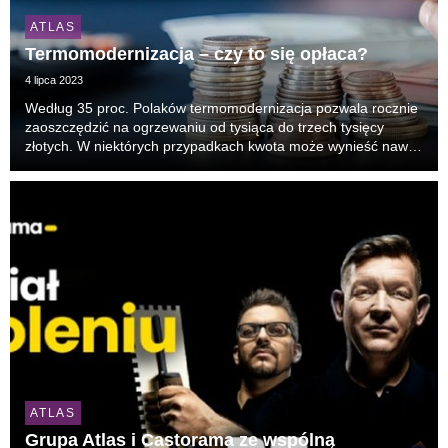
ATLAS
Termomodernizacja – czy to się opłaca?
4 lipca 2023
Według 35 proc. Polaków termomodernizacja pozwala rocznie
zaoszczędzić na ogrzewaniu od tysiąca do trzech tysięcy
złotych. W niektórych przypadkach kwota może wynieść nawet
10 000 zł. To dane z najnowszego raportu Grupy Atlas pt.
„Zimno, cieplej, gorąco… Co Polacy wiedz...
ATLAS
Grupa Atlas i Castorama ze wspólną