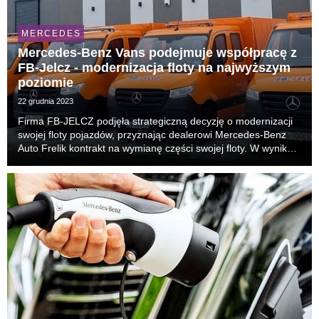
MERCEDES
Mercedes-Benz Vans podejmuje współpracę z
FB-Jelcz - modernizacja floty na najwyższym
poziomie
22 grudnia 2023
Firma FB-JELCZ podjęła strategiczną decyzję o modernizacji
swojej floty pojazdów, przyznając dealerowi Mercedes-Benz
Auto Frelik kontrakt na wymianę części swojej floty. W wyniku
tej współpracy przekazane zostały nowoczesne Mercedesy
Sprintery Doka z zabudową skrzyniową....