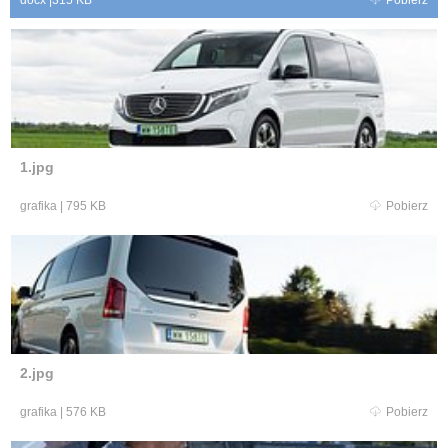
1.jpg
grafika
|
795 KB
Pobierz
2.jpg
grafika
|
576 KB
Pobierz