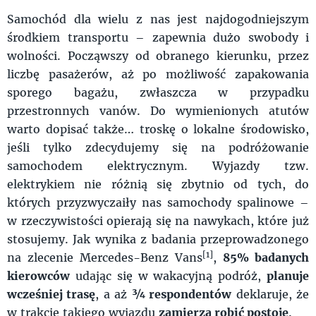
Samochód dla wielu z nas jest najdogodniejszym
środkiem transportu – zapewnia dużo swobody i
wolności. Począwszy od obranego kierunku, przez
liczbę pasażerów, aż po możliwość zapakowania
sporego bagażu, zwłaszcza w przypadku
przestronnych vanów. Do wymienionych atutów
warto dopisać także… troskę o lokalne środowisko,
jeśli tylko zdecydujemy się na podróżowanie
samochodem elektrycznym. Wyjazdy tzw.
elektrykiem nie różnią się zbytnio od tych, do
których przyzwyczaiły nas samochody spalinowe –
w rzeczywistości opierają się na nawykach, które już
stosujemy. Jak wynika z badania przeprowadzonego
[1]
na zlecenie Mercedes-Benz Vans
,
85% badanych
kierowców
udając się w wakacyjną podróż,
planuje
wcześniej trasę
, a aż
¾ respondentów
deklaruje, że
w trakcie takiego wyjazdu
zamierza robić postoje
.