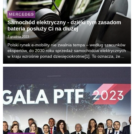
MERCEDES
​Samochód elektryczny - dzięki tym zasadom
bateria posłuży Ci na dłużej
7 grudnia 2023
Polski rynek e-mobility nie zwalnia tempa – według szacunków
ekspertów, do 2030 roku sprzedaż samochodów elektrycznych
w kraju wzrośnie ponad dziesięciokrotnie[1]. To oznacza, że
przybędzie nowych właścicieli elektryków, którzy będą musieli
poznać specyfikę tego typu sam...