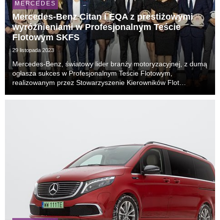
MERCEDES
Mercedes-Benz Citan i EQA z prestiżowymi
wyróżnieniami w Profesjonalnym Teście
Flotowym SKFS
29 listopada 2023
Mercedes-Benz, światowy lider branży motoryzacyjnej, z dumą
ogłasza sukces w Profesjonalnym Teście Flotowym,
realizowanym przez Stowarzyszenie Kierowników Flot
Samochodowych. W ramach prestiżowego konkursu, marka
zdobyła wyróżnienia w dwóch kluczowych kategoriach.
Eksper...