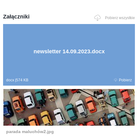
Załączniki
Pobierz wszystkie
newsletter 14.09.2023.docx
docx
|
574 KB
Pobierz
parada maluchów2.jpg