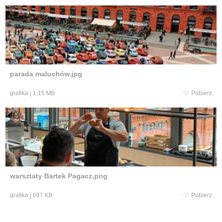
parada maluchów.jpg
grafika
|
1,15 MB
Pobierz
warsztaty Bartek Pagacz.png
grafika
|
687 KB
Pobierz