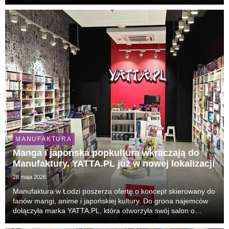
Sklep marki jest zlokalizowany na parterze budynku galerii
handlowej.
MANUFAKTURA
Manga i japońska popkultura wkraczają do
Manufaktury. YATTA.PL już w nowej lokalizacji
28 maja 2026
Manufaktura w Łodzi poszerza ofertę o koncept skierowany do
fanów mangi, anime i japońskiej kultury. Do grona najemców
dołączyła marka YATTA.PL, która otworzyła swój salon o
powierzchni ok. 70 m². To 31. punkt sieci w Polsce i nowa