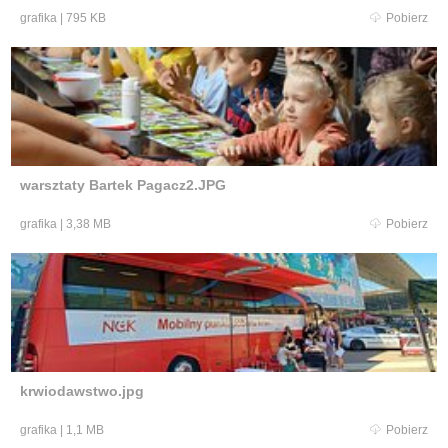
grafika
|
795 KB
Pobierz
warsztaty Bartek Pagacz2.JPG
grafika
|
3,38 MB
Pobierz
krwiodawstwo.jpg
grafika
|
1,1 MB
Pobierz