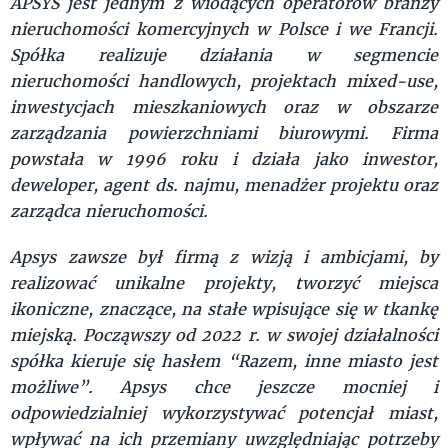
APSYS jest jednym z wiodących operatorów branży
nieruchomości komercyjnych w Polsce i we Francji.
Spółka realizuje działania w segmencie
nieruchomości handlowych, projektach mixed-use,
inwestycjach mieszkaniowych oraz w obszarze
zarządzania powierzchniami biurowymi. Firma
powstała w 1996 roku i działa jako inwestor,
deweloper, agent ds. najmu, menadżer projektu oraz
zarządca nieruchomości.
Apsys zawsze był firmą z wizją i ambicjami, by
realizować unikalne projekty, tworzyć miejsca
ikoniczne, znaczące, na stałe wpisujące się w tkankę
miejską. Począwszy od 2022 r. w swojej działalności
spółka kieruje się hasłem “Razem, inne miasto jest
możliwe”. Apsys chce jeszcze mocniej i
odpowiedzialniej wykorzystywać potencjał miast,
wpływać na ich przemiany uwzględniając potrzeby