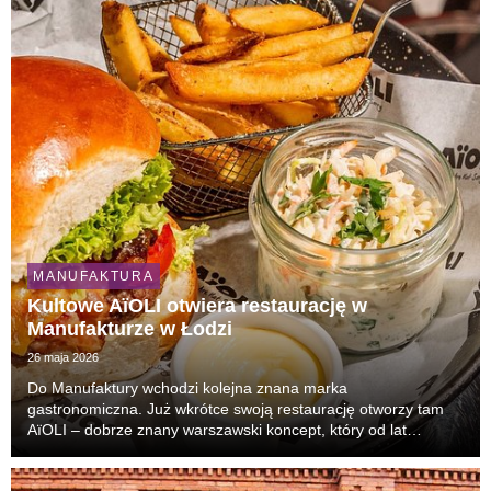
odsłona obecności marki w Łodzi. Klienc...
MANUFAKTURA
Kultowe AïOLI otwiera restaurację w
Manufakturze w Łodzi
26 maja 2026
Do Manufaktury wchodzi kolejna znana marka
gastronomiczna. Już wkrótce swoją restaurację otworzy tam
AïOLI – dobrze znany warszawski koncept, który od lat
przyciąga tłumy gości i uchodzi za jeden z najbardziej
rozpoznawalnych lokali lifestyle’owych w stolicy.