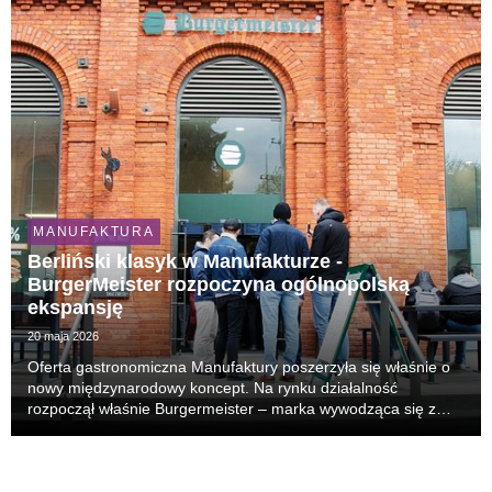
MANUFAKTURA
Berliński klasyk w Manufakturze -
BurgerMeister rozpoczyna ogólnopolską
ekspansję
20 maja 2026
Oferta gastronomiczna Manufaktury poszerzyła się właśnie o
nowy międzynarodowy koncept. Na rynku działalność
rozpoczął właśnie Burgermeister – marka wywodząca się z
Berlina, znana z miejskiego formatu casual food i
rozpoznawalnego menu opartego na burgerach, frytkach ora...