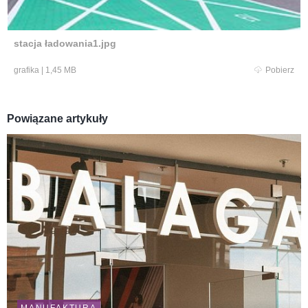
stacja ładowania1.jpg
grafika
|
1,45 MB
Pobierz
Powiązane artykuły
MANUFAKTURA