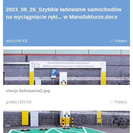
2023_09_26_Szybkie ładowanie samochodów
na wyciągnięcie ręki... w Manufakturze.docx
docx
|
549 KB
Pobierz
stacja ładowania2.jpg
grafika
|
824 KB
Pobierz