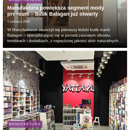
Manufaktura powiększa segment mody
premium – butik Balagan już otwarty
1 czerwca 2026
W Manufakturze otworzył się pierwszy łódzki butik marki
Balagan – specjalizującej się w ponadczasowym obuwiu,
torebkach i dodatkach, z najwyższej jakości skór naturalnych.
Sklep marki jest zlokalizowany na parterze budynku galerii
handlowej.
MANUFAKTURA