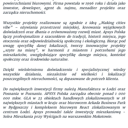
powierzchniami biurowymi. Firma powstała w 1996 roku i działa jako
inwestor, deweloper, agent ds. najmu, menadżer projektu oraz
zarządca nieruchomości.
Wszystkie projekty realizowane są zgodnie z ideą „Making cities
vibe” – ożywiania przestrzeni miejskiej, kreowania wyjątkowych
doświadczeń oraz dbania o zrównoważony rozwój miast. Apsys Polska
łączy profesjonalizm z szacunkiem do tradycji, historii miejsca, jego
otoczenia oraz odpowiedzialnością społeczną i ekologiczną. Biorąc pod
uwagę specyfikę danej lokalizacji, tworzy innowacyjne projekty
„szyte na miarę”, w harmonii z miastem i potrzebami jego
mieszkańców, uwzględniające specyfikę danego miejsca, kontekst
społeczny oraz środowisko naturalne.
Dzięki wieloletniemu doświadczeniu i specjalistycznej wiedzy
wszystkie działania, niezależnie od wielkości i lokalizacji
poszczególnych nieruchomości, są dopasowane do potrzeb klienta.
Do największych inwestycji firmy należą Manufaktura w Łodzi oraz
Posnania w Poznaniu. APSYS Polska zarządza obecnie ponad 1 000
000 mkw. GLA w 23 obiektach handlowych zlokalizowanych w 18
największych miastach w kraju oraz biurowcem Arkada Business Park
w Bydgoszczy i kompleksem biurowym React zlokalizowanym w
centrum Łodzi. Apsys prowadzi także inwestycję mieszkaniową -
Solea Mieszkania przy Wyścigach na warszawskim Mokotowie.