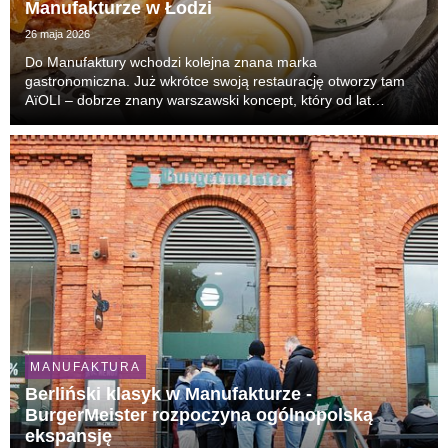
Manufakturze w Łodzi
26 maja 2026
Do Manufaktury wchodzi kolejna znana marka
gastronomiczna. Już wkrótce swoją restaurację otworzy tam
AïOLI – dobrze znany warszawski koncept, który od lat
przyciąga tłumy gości i uchodzi za jeden z najbardziej
rozpoznawalnych lokali lifestyle’owych w stolicy.
MANUFAKTURA
Berliński klasyk w Manufakturze -
BurgerMeister rozpoczyna ogólnopolską
ekspansję