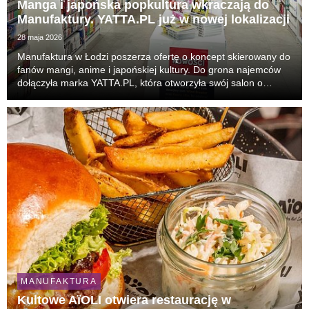
Manga i japońska popkultura wkraczają do
Manufaktury. YATTA.PL już w nowej lokalizacji
28 maja 2026
Manufaktura w Łodzi poszerza ofertę o koncept skierowany do
fanów mangi, anime i japońskiej kultury. Do grona najemców
dołączyła marka YATTA.PL, która otworzyła swój salon o
powierzchni ok. 70 m². To 31. punkt sieci w Polsce i nowa
odsłona obecności marki w Łodzi. Klienc...
MANUFAKTURA
Kultowe AïOLI otwiera restaurację w