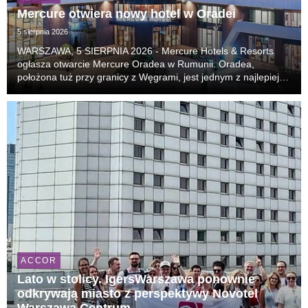
Mercure otwiera nowy hotel w Oradei
5 sierpnia 2026
WARSZAWA, 5 SIERPNIA 2026 - Mercure Hotels & Resorts
ogłasza otwarcie Mercure Oradea w Rumunii. Oradea,
położona tuż przy granicy z Węgrami, jest jednym z najlepiej
zachowanych miast secesyjnych w Europie i coraz częściej
pojawia się na listach najciekawszych kierunk...
ACCOR
Lato w stolicy. IgersWarszawa ponownie
odkrywają miasto z perspektywy Novotel