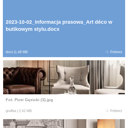
2023-10-02_Informacja prasowa_Art déco w
butikowym stylu.docx
docx
|
1,48 MB
Pobierz
Fot. Piotr Gęsicki (3).jpg
grafika
|
2,42 MB
Pobierz