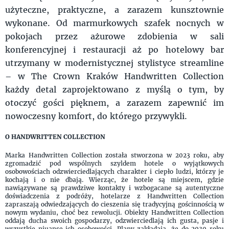
użyteczne, praktyczne, a zarazem kunsztownie
wykonane. Od marmurkowych szafek nocnych w
pokojach przez ażurowe zdobienia w sali
konferencyjnej i restauracji aż po hotelowy bar
utrzymany w modernistycznej stylistyce streamline
– w The Crown Kraków Handwritten Collection
każdy detal zaprojektowano z myślą o tym, by
otoczyć gości pięknem, a zarazem zapewnić im
nowoczesny komfort, do którego przywykli.
O HANDWRITTEN COLLECTION
Marka Handwritten Collection została stworzona w 2023 roku, aby
zgromadzić pod wspólnych szyldem hotele o wyjątkowych
osobowościach odzwierciedlających charakter i ciepło ludzi, którzy je
kochają i o nie dbają. Wierząc, że hotele są miejscem, gdzie
nawiązywane są prawdziwe kontakty i wzbogacane są autentyczne
doświadczenia z podróży, hotelarze z Handwritten Collection
zapraszają odwiedzających do cieszenia się tradycyjną gościnnością w
nowym wydaniu, choć bez rewolucji. Obiekty Handwritten Collection
oddają ducha swoich gospodarzy, odzwierciedlają ich gusta, pasje i
wszystkie niuanse ich osobowości. Plany zakładają, że do 2030 roku