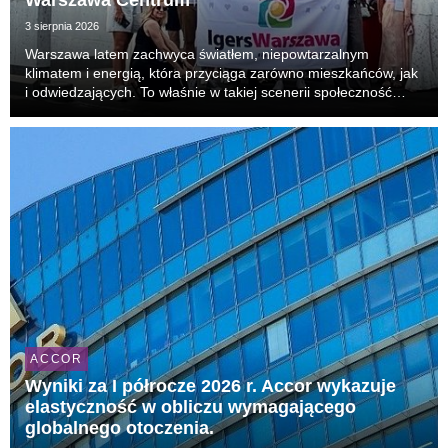
Warszawa Centrum
3 sierpnia 2026
Warszawa latem zachwyca światłem, niepowtarzalnym
klimatem i energią, która przyciąga zarówno mieszkańców, jak
i odwiedzających. To właśnie w takiej scenerii społeczność
IgersWarszawa po raz kolejny spotkała się w Novotel
Warszawa Centrum na wyjątkowym Instameecie, podcz...
ACCOR
Wyniki za I półrocze 2026 r. Accor wykazuje
elastyczność w obliczu wymagającego
globalnego otoczenia.