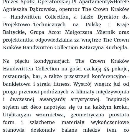
Prezes Spółki Operatorskiej PI Apartamenty&Hotele
Agnieszka Dąbrowska, operator The Crown Kraków
– Handwritten Collection, a także Dyrektor ds.
Projektowo-Technicznych na Polskę i Kraje
Bałtyckie, Grupa Accor Małgorzata Miernik oraz
projektantka odpowiedzialna za wnętrze The Crown
Kraków Handwritten Collection Katarzyna Kuchejda.
Na pięciu kondygnacjach The Crown Kraków
Handwritten Collection na gości czekają 44 pokoje,
restauracja, bar, a także przestrzeń konferencyjno-
bankietowa i strefa fitness. Wystrój wnętrz już od
progu przenosi podróżnych w klimaty międzywojnia
i ówczesnej awangardy artystycznej. Inspiracje
stylem art déco napotyka się tu na każdym kroku.
Utylitaryzm wzornictwa, geometryczna prostota
form i szlachetne materiały wykończeniowe
stanowią doskonały balans między tym, co