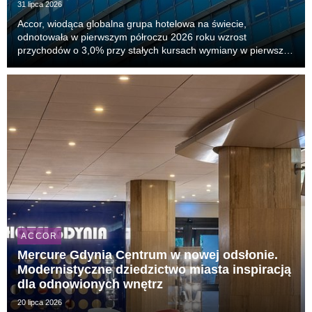
31 lipca 2026
Accor, wiodąca globalna grupa hotelowa na świecie,
odnotowała w pierwszym półroczu 2026 roku wzrost
przychodów o 3,0% przy stałych kursach wymiany w pierwszej
połowie bieżącego roku, ze wzrostem powtarzalnego
wskaźnika EBITDA o 6,5%. Kluczowy wskaźnik RevPAR
(przychód na...
ACCOR
Mercure Gdynia Centrum w nowej odsłonie.
Modernistyczne dziedzictwo miasta inspiracją
dla odnowionych wnętrz
20 lipca 2026