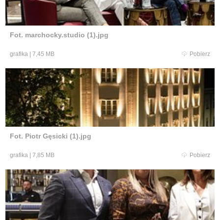
Fot. marchocky.studio (1).jpg
grafika
|
7,45 MB
Pobierz
Fot. Piotr Gęsicki (1).jpg
grafika
|
7,85 MB
Pobierz