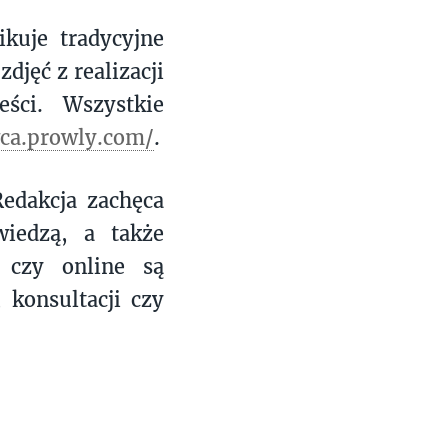
kuje tradycyjne
djęć z realizacji
ści. Wszystkie
wca.prowly.com/
.
edakcja zachęca
wiedzą, a także
 czy online są
 konsultacji czy