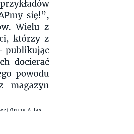
 przykładów
APmy się!”,
ów. Wielu z
i, którzy z
– publikując
ch docierać
 tego powodu
sz magazyn
wej Grupy Atlas.