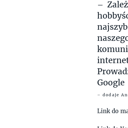
– Zależ
hobbyś
najszy
nasze
komuni
intern
Prowad
Google
– dodaje An
Link do m