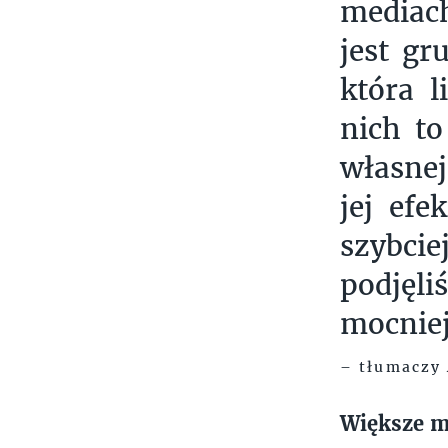
mediach
jest g
która l
nich to
własnej
jej efe
szybcie
podjęl
mocniej
– tłumaczy 
Większe m