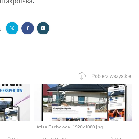
tlaspolska
.
j
Pobierz wszystkie
g
Atlas Fachowca_1920x1080.jpg