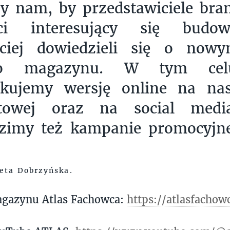
y nam, by przedstawiciele bran
ci interesujący się budo
bciej dowiedzieli się o now
go magazynu. W tym cel
kujemy wersję online na nas
etowej oraz na social medi
zimy też kampanie promocyjn
eta Dobrzyńska.
agazynu Atlas Fachowca:
https://atlasfachow