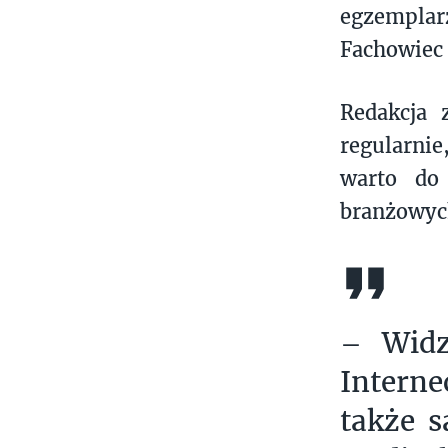
egzemplar
Fachowiec 
Redakcja 
regularni
warto do 
branżowyc
– Widz
Interne
także s