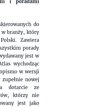
ami i poradami
skierowanych do
w branży, który
Polski. Zawiera
wszystkim porady
 wydawany jest w
Atlas wychodząc
opismo w wersji
 zupełnie nowej
ia dotarcie ze
ców, którzy nie
wany jest jako