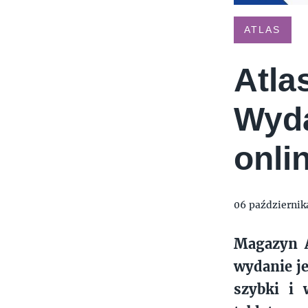
TYMIENIECKIEGO 17
APPLIA
HOLI BALI
THE MAGNUM IC
ATLAS
Atla
Wyda
onli
06 październik
Magazyn A
wydanie je
szybki i 