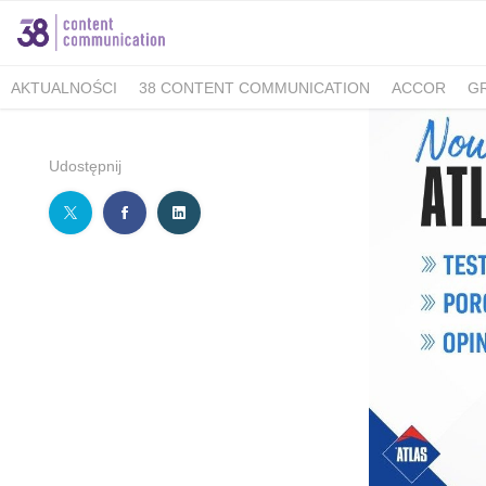
AKTUALNOŚCI
38 CONTENT COMMUNICATION
ACCOR
G
MINISTERSTWO KLIMATU I ŚRODOWISKA
FELLOWMIND
IOŚ
WALKING KORZENIOWSKI
INDESIT
GRUPA WHIRLPOOL
K
Udostępnij
BERIMAL
ACCOR MARKETPLACE KRAKÓW
TUTORE POLAN
MEDICOVER SENIOR
MEDICOVER STOMATOLOGIA
PUCKIE
KAMBUKKA
BESYMBIO
ZŁOTOPOLSKA DOLINA
DR.BACTY
GREEN CAFFÈ NERO
AHMAD TEA LONDON
AKBAR
SAND
TCG PROCESS POLSKA
ALMATUR
ENERGIA POLSKA
ZAD
BARTOLINI AIR
ALCON - MAMY OKO NA ZAĆMĘ
PREGNABIT
WARMIA I MAZURY
DERMENA
GABRIELLA
LAVEO
PANE
SACHOL KIDS
CITY GOLF ŁÓDŹ
BIOMED
FORUM 76
#E
ZYMETRIA
INSTYTUT KSIĄŻKI
GRUPA RMF
ESTE SYNERG