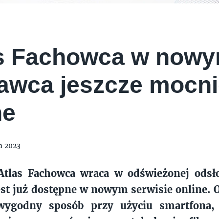
E CREAM COMPANY
PSTRYK
s Fachowca w nowy
wca jeszcze mocnie
ne
a 2023
tlas Fachowca wraca w odświeżonej odsł
st już dostępne w nowym serwisie online. 
wygodny sposób przy użyciu smartfona,