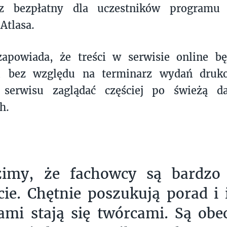
z bezpłatny dla uczestników programu l
Atlasa.
zapowiada, że treści w serwisie online b
e, bez względu na terminarz wydań druk
serwisu zaglądać częściej po świeżą da
h.
imy, że fachowcy są bardzo
cie. Chętnie poszukują porad i i
ami stają się twórcami. Są obe