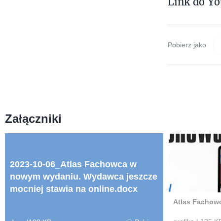
Link do Y
Pobierz jako
Załączniki
2023-10-06_Atlas Fachowca w
nowym wydaniu. Wydawca jeszcze
mocniej stawia na online.docx
Atlas Fachow