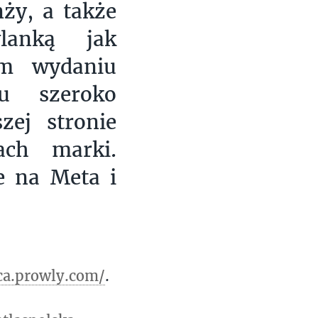
ży, a także
wlanką jak
ym wydaniu
u szeroko
zej stronie
ach marki.
e na Meta i
ca.prowly.com/
.