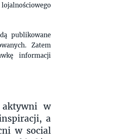
ojalnościowego
ędą publikowane
owanych. Zatem
wkę informacji
 aktywni w
nspiracji, a
cni w social