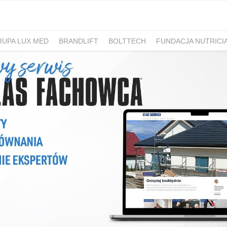
RUPA LUX MED
BRANDLIFT
BOLTTECH
FUNDACJA NUTRICI
-PIB
IRON MOUNTAIN POLSKA
NEW WORK
ATLAS
SM ML
IDS&CO.
PIZZAPORTAL.PL
MAXIBIOTIC
OCUVITE
SACHOL
D
ROMET
SANOFI
KRAJOWA RZEMIEŚLNICZA IZBA OPTYCZ
 HOSPICJUM
TERAPIA REZONANSEM MAGNETYCZNYM - MBST
PACSAFE
LORUS
CONTIGO
ZAMEK TOPACZ
BAKALLA
RA
JASMEEN
MOMME
ALKEMIE
SZPITAL MEDICOVER
E
BANO
POKONAJ ZAĆMĘ, POPRAW WIDZENIE
GÓRNOŚLĄSKO-
UNICEF
JASNUM
PHARMENA
BETHRU
MANUFAKTURA
K CARSHARING
BUDVAR
ŁÓDŹ KALISKA
PLAYFAIR
POLRE
FEKT1BUTELKI
COLOSTRUM
CARLSBERG
GEN4GEN
BAL
Y
UNILEVER
HUMAN ANSWER INSTITUTE
PIERRE FABRE O