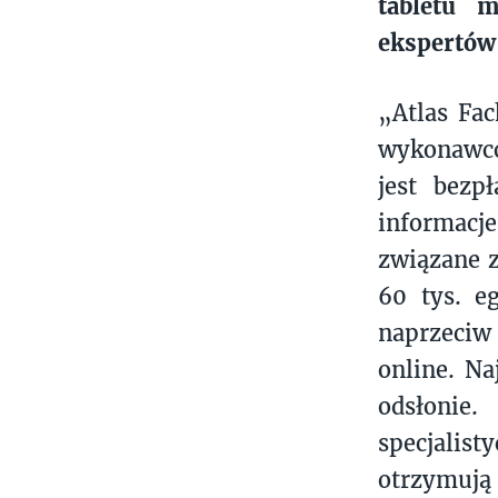
tabletu 
ekspertów
„Atlas Fa
wykonawcó
jest bezp
informacje
związane z
60 tys. e
naprzeciw
online. N
odsłonie
specjalis
otrzymują