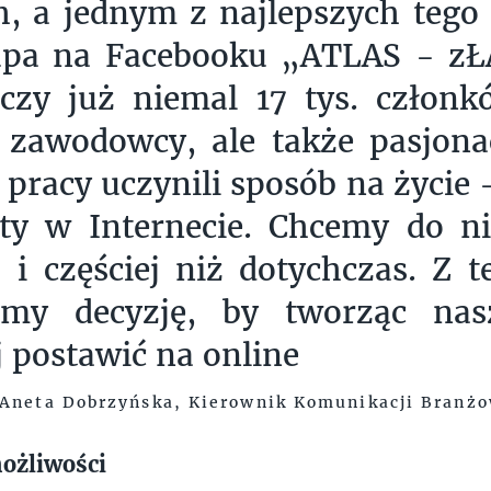
, a jednym z najlepszych tego
rupa na Facebooku „ATLAS - zŁ
iczy już niemal 17 tys. członk
 zawodowcy, ale także pasjonac
 pracy uczynili sposób na życie 
kty w Internecie. Chcemy do ni
j i częściej niż dotychczas. Z
iśmy decyzję, by tworząc na
 postawić na online
Aneta Dobrzyńska, Kierownik Komunikacji Branżo
ożliwości