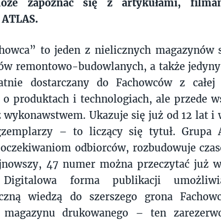
może zapoznać się z artykułami, film
 ATLAS.
chowca” to jeden z nielicznych magazynów 
w remontowo-budowlanych, a także jedyny 
łatnie dostarczany do Fachowców z całej 
 o produktach i technologiach, ale przede 
 wykonawstwem. Ukazuje się już od 12 lat i
gzemplarzy – to liczący się tytuł. Grupa 
 oczekiwaniom odbiorców, rozbudowuje czas
ajnowszy, 47 numer można przeczytać już w
. Digitalowa forma publikacji umożliw
tyczną wiedzą do szerszego grona Fachow
 magazynu drukowanego – ten zarezerwo