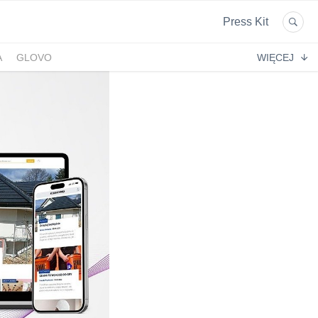
Press Kit
A
GLOVO
WIĘCEJ
EKPOL
GREEN FACTORY LOGISTICS
 AFTIGEL
HYAL-DROP MULTI
EKTIN
NA
CENTRUM MEDYCZNE DAMIANA
VENOFLEX
EMPIK FOTO
SAXX
AG MOTORS
ND
DELECTA
KONSPOL
NBIO GROUP
UNITOP
GORENJE
ZAGŁĘBIOWSKA METROPOLIA
STETHOME
FUNDACJA NAGLE SAMI
MERCEDES
GIO
PRIME SPANISH PROPERTIES
SPEDIMO
CIA
REBERNIA
BEKO
TDJ ESTATE
RAL CARE
LIBERTY INVESTMENTS
ESSENDI