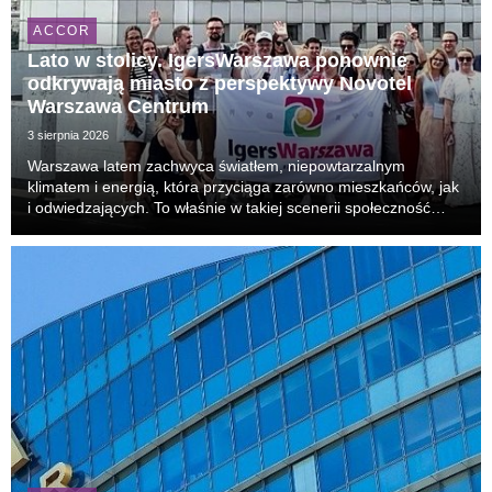
ACCOR
Lato w stolicy. IgersWarszawa ponownie
odkrywają miasto z perspektywy Novotel
Warszawa Centrum
3 sierpnia 2026
Warszawa latem zachwyca światłem, niepowtarzalnym
klimatem i energią, która przyciąga zarówno mieszkańców, jak
i odwiedzających. To właśnie w takiej scenerii społeczność
IgersWarszawa po raz kolejny spotkała się w Novotel
Warszawa Centrum na wyjątkowym Instameecie, podcz...