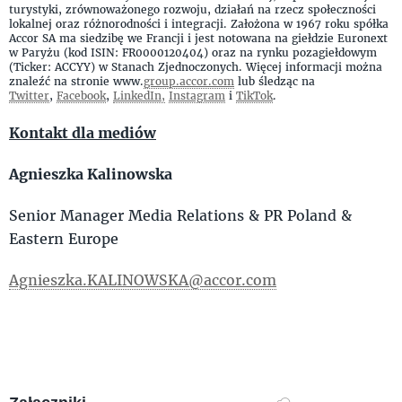
turystyki, zrównoważonego rozwoju, działań na rzecz społeczności
lokalnej oraz różnorodności i integracji. Założona w 1967 roku spółka
Accor SA ma siedzibę we Francji i jest notowana na giełdzie Euronext
w Paryżu (kod ISIN: FR0000120404) oraz na rynku pozagiełdowym
(Ticker: ACCYY) w Stanach Zjednoczonych. Więcej informacji można
znaleźć na stronie www.
group.accor.com
lub śledząc na
Twitter
,
Facebook
,
LinkedIn,
Instagram
i
TikTok
.
Kontakt dla mediów
Agnieszka Kalinowska
Senior Manager Media Relations & PR Poland &
Eastern Europe
Agnieszka.KALINOWSKA@accor.com