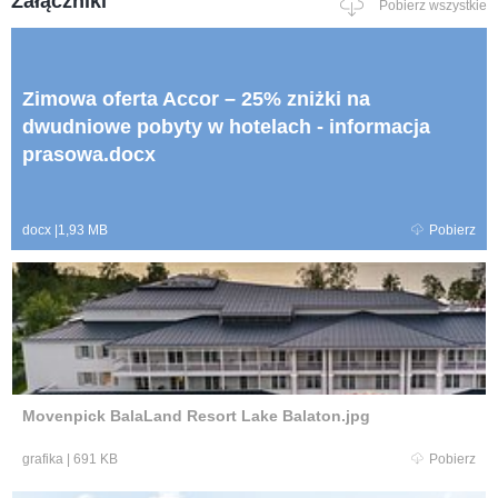
Załączniki
Pobierz wszystkie
Zimowa oferta Accor – 25% zniżki na
dwudniowe pobyty w hotelach - informacja
prasowa.docx
docx
|
1,93 MB
Pobierz
Movenpick BalaLand Resort Lake Balaton.jpg
grafika
|
691 KB
Pobierz