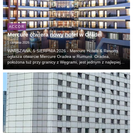
ACCOR
Mercure otwiera nowy hotel w Oradei
5 sierpnia 2026
WARSZAWA, 5 SIERPNIA 2026 - Mercure Hotels & Resorts
ogłasza otwarcie Mercure Oradea w Rumunii. Oradea,
położona tuż przy granicy z Węgrami, jest jednym z najlepiej
zachowanych miast secesyjnych w Europie i coraz częściej
pojawia się na listach najciekawszych kierunk...