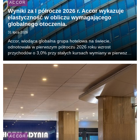
ACCOR
Wyniki za I półrocze 2026 r. Accor wykazuje
elastyczność w obliczu wymagającego
globalnego otoczenia.
31 lipca 2026
Accor, wiodąca globalna grupa hotelowa na świecie,
odnotowała w pierwszym półroczu 2026 roku wzrost
przychodów o 3,0% przy stałych kursach wymiany w pierwszej
połowie bieżącego roku, ze wzrostem powtarzalnego
wskaźnika EBITDA o 6,5%. Kluczowy wskaźnik RevPAR
(przychód na...
ACCOR