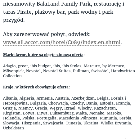
niesamowity BalaLand Family Park, restaurację i
taras Pirate, plażowy bar, park wodny i park
przygód.
Aby zarezerwować pobyt, odwiedź:
www.all.accor.com/hotel/C089/index.en.shtml
.
Marki Accor, które są objęte zimową ofertą
:
Adagio, greet, ibis budget, ibis, ibis Styles, Mercure, by Mercure,
Mövenpick, Novotel, Novotel Suites, Pullman, Swissôtel, Handwritten
Collection
Kraje, w których obowiązuje oferta
:
Albania, Algieria, Armenia, Austria, Azerbejdżan, Belgia, Bośnia i
Hercegowina, Bułgaria, Chorwacja, Czechy, Dania, Estonia, Francja,
Gruzja, Niemcy, Grecja, Węgry, Izrael, Włochy, Kazachstan,
Kirgistan, Łotwa, Litwa, Luksemburg, Malta, Monako, Maroko,
Holandia, Polska, Portugalia, Macedonia Północna, Rumunia, Serbia,
Słowacja, Hiszpania, Szwajcaria, Tunezja, Ukraina, Wielka Brytania,
Uzbekistan