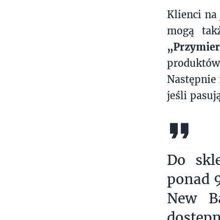
Klienci na
mogą takż
„Przymie
produktów 
Następnie 
jeśli pasuj
Do skl
ponad 9
New Ba
dostęp