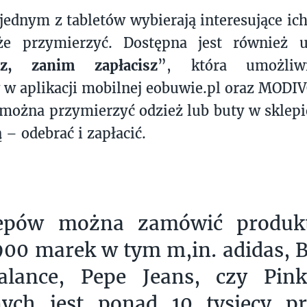
 jednym z tabletów wybierają interesujące ic
e przymierzyć. Dostępna jest również 
rz, zanim zapłacisz
”, która umożliw
w aplikacji mobilnej eobuwie.pl oraz MODIV
można przymierzyć odzież lub buty w sklepi
ą – odebrać i zapłacić.
epów można zamówić produkt
00 marek w tym m,in. adidas, B
lance, Pepe Jeans, czy Pink
nych jest ponad 10 tysięcy 