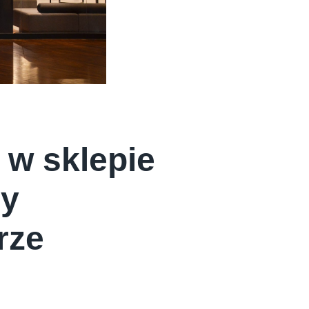
 w sklepie
ny
rze