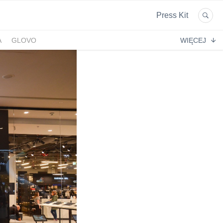
Press Kit
A
GLOVO
WIĘCEJ
EKPOL
GREEN FACTORY LOGISTICS
 AFTIGEL
HYAL-DROP MULTI
EKTIN
NA
CENTRUM MEDYCZNE DAMIANA
VENOFLEX
EMPIK FOTO
SAXX
AG MOTORS
ND
DELECTA
KONSPOL
NBIO GROUP
UNITOP
GORENJE
ZAGŁĘBIOWSKA METROPOLIA
STETHOME
FUNDACJA NAGLE SAMI
MERCEDES
GIO
PRIME SPANISH PROPERTIES
SPEDIMO
CIA
REBERNIA
BEKO
TDJ ESTATE
RAL CARE
LIBERTY INVESTMENTS
ESSENDI