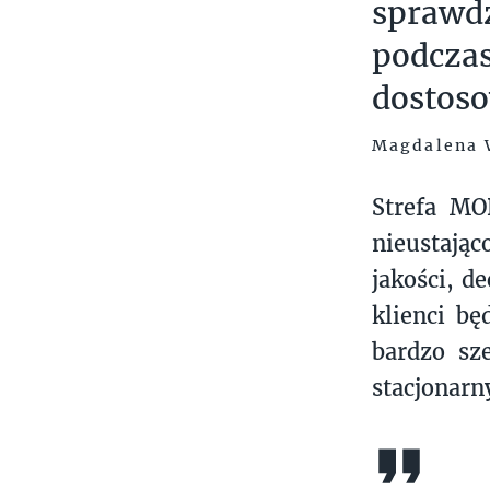
sprawd
podcza
dostoso
Magdalena 
Strefa MO
nieustając
jakości, d
klienci bę
bardzo sz
stacjonarn