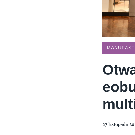
TYMIENIECKIEGO 17
APPLIA
HOLI BALI
THE MAGNUM IC
MANUFAK
Otwa
eobu
mult
27 listopada 20