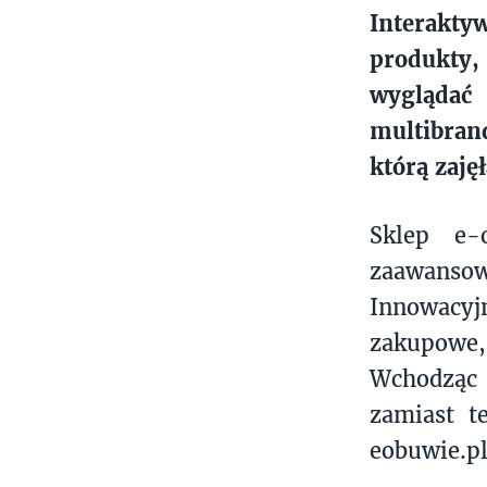
Interakty
produkty,
wyglądać
multibran
którą zaj
Sklep e-
zaawansow
Innowacyj
zakupowe,
Wchodząc 
zamiast t
eobuwie.pl