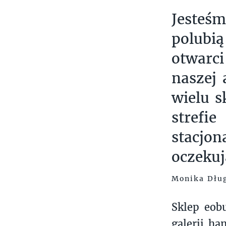
Jesteś
polubi
otwarci
naszej 
wielu 
strefi
stacjo
oczekuj
Monika Dłu
Sklep eob
galerii ha