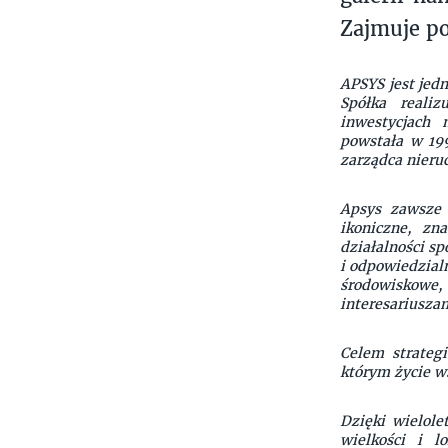
Zajmuje p
APSYS jest jed
Spółka reali
inwestycjach 
powstała w 199
zarządca nieru
Apsys zawsze 
ikoniczne, zn
działalności sp
i odpowiedzial
środowiskowe, 
interesariusza
Celem strateg
którym życie ws
Dzięki wielole
wielkości i l