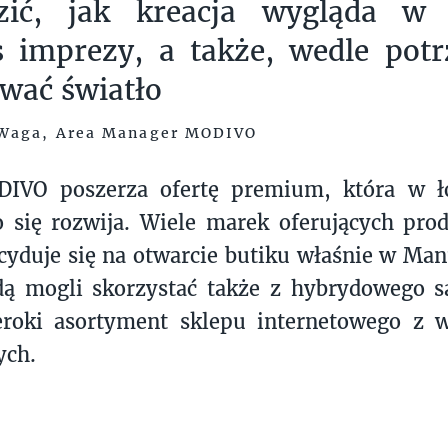
zić, jak kreacja wygląda w 
s imprezy, a także, wedle pot
wać światło
Waga, Area Manager MODIVO
DIVO poszerza ofertę premium, która w ł
o się rozwija. Wiele marek oferujących pro
ecyduje się na otwarcie butiku właśnie w Man
dą mogli skorzystać także z hybrydowego s
eroki asortyment sklepu internetowego z
ych.