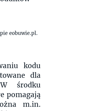
pie eobuwie.pl.
waniu kodu
otowane dla
. W środku
óre pomagają
ożna m.in.