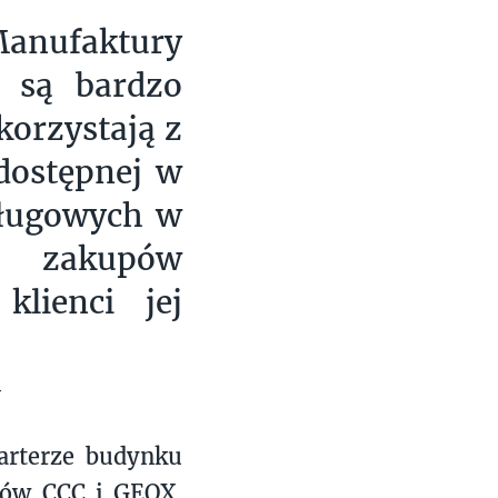
anufaktury
e są bardzo
korzystają z
 dostępnej w
sługowych w
ja zakupów
klienci jej
y
parterze budynku
epów CCC i GEOX.