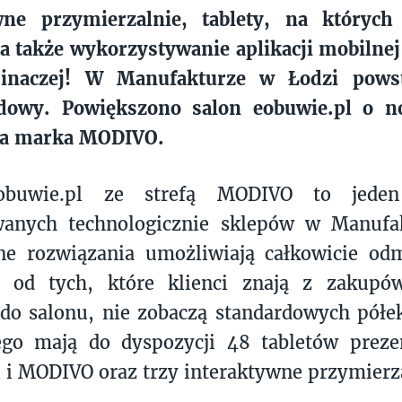
wne przymierzalnie, tablety, na któryc
 a także wykorzystywanie aplikacji mobiln
 inaczej! W Manufakturze w Łodzi pows
dowy. Powiększono salon eobuwie.pl o n
ęła marka MODIVO.
obuwie.pl ze strefą MODIVO to jeden 
anych technologicznie sklepów w Manufa
ne rozwiązania umożliwiają całkowicie od
 od tych, które klienci znają z zakupów
do salonu, nie zobaczą standardowych półe
ego mają do dyspozycji 48 tabletów prezen
 i MODIVO oraz trzy interaktywne przymierz