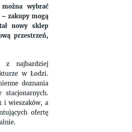
h można wybrać
ej – zakupy mogą
tał nowy sklep
ową przestrzeń,
z najbardziej
kturze w Łodzi.
mienne doznania
 stacjonarnych.
k i wieszaków, a
tujących ofertę
alnie.