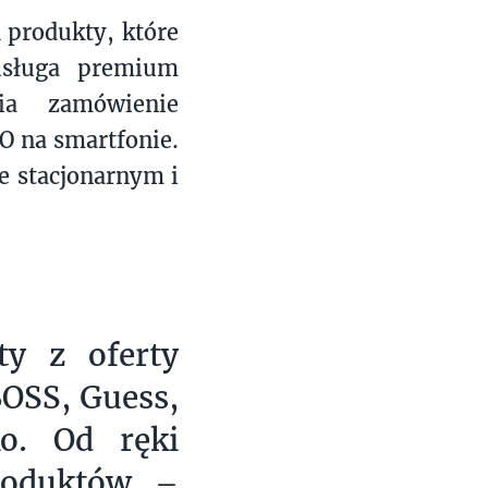
h produkty, które
usługa premium
ia zamówienie
O na smartfonie.
e stacjonarnym i
y z oferty
OSS, Guess,
o. Od ręki
produktów –