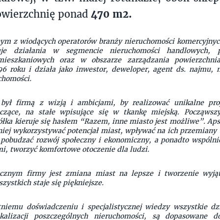
owierzchnię ponad
470 m2.
nym z wiodących operatorów branży nieruchomości komercyjnych
zuje działania w segmencie nieruchomości handlowych, p
mieszkaniowych oraz w obszarze zarządzania powierzchni
6 roku i działa jako inwestor, deweloper, agent ds. najmu, 
chomości.
był firmą z wizją i ambicjami, by realizować unikalne proj
aczące, na stałe wpisujące się w tkankę miejską. Począwsz
ółka kieruje się hasłem “Razem, inne miasto jest możliwe”. Aps
niej wykorzystywać potencjał miast, wpływać na ich przemiany
pobudzać rozwój społeczny i ekonomiczny, a ponadto wspólnie
mi, tworzyć komfortowe otoczenie dla ludzi.
icznym firmy jest zmiana miast na lepsze i tworzenie wyjąt
zystkich staje się piękniejsze.
tniemu doświadczeniu i specjalistycznej wiedzy wszystkie dzi
okalizacji poszczególnych nieruchomości, są dopasowane d