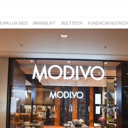
RUPA LUX MED
BRANDLIFT
BOLTTECH
FUNDACJA NUTRICI
-PIB
IRON MOUNTAIN POLSKA
NEW WORK
ATLAS
SM ML
IDS&CO.
PIZZAPORTAL.PL
MAXIBIOTIC
OCUVITE
SACHOL
D
ROMET
SANOFI
KRAJOWA RZEMIEŚLNICZA IZBA OPTYCZ
 HOSPICJUM
TERAPIA REZONANSEM MAGNETYCZNYM - MBST
PACSAFE
LORUS
CONTIGO
ZAMEK TOPACZ
BAKALLA
RA
JASMEEN
MOMME
ALKEMIE
SZPITAL MEDICOVER
E
BANO
POKONAJ ZAĆMĘ, POPRAW WIDZENIE
GÓRNOŚLĄSKO-
UNICEF
JASNUM
PHARMENA
BETHRU
MANUFAKTURA
K CARSHARING
BUDVAR
ŁÓDŹ KALISKA
PLAYFAIR
POLRE
FEKT1BUTELKI
COLOSTRUM
CARLSBERG
GEN4GEN
BAL
Y
UNILEVER
HUMAN ANSWER INSTITUTE
PIERRE FABRE O