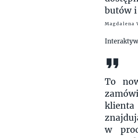
butów i
Magdalena 
Interaktyw
To now
zamówi
klient
znajduj
w proc