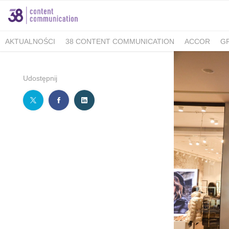
AKTUALNOŚCI
38 CONTENT COMMUNICATION
ACCOR
G
MINISTERSTWO KLIMATU I ŚRODOWISKA
FELLOWMIND
IOŚ
WALKING KORZENIOWSKI
INDESIT
GRUPA WHIRLPOOL
K
Udostępnij
BERIMAL
ACCOR MARKETPLACE KRAKÓW
TUTORE POLAN
MEDICOVER SENIOR
MEDICOVER STOMATOLOGIA
PUCKIE
KAMBUKKA
BESYMBIO
ZŁOTOPOLSKA DOLINA
DR.BACTY
GREEN CAFFÈ NERO
AHMAD TEA LONDON
AKBAR
SAND
TCG PROCESS POLSKA
ALMATUR
ENERGIA POLSKA
ZAD
BARTOLINI AIR
ALCON - MAMY OKO NA ZAĆMĘ
PREGNABIT
WARMIA I MAZURY
DERMENA
GABRIELLA
LAVEO
PANE
SACHOL KIDS
CITY GOLF ŁÓDŹ
BIOMED
FORUM 76
#E
ZYMETRIA
INSTYTUT KSIĄŻKI
GRUPA RMF
ESTE SYNERG