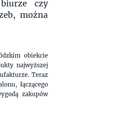
biurze czy
rzeb, można
ódzkim obiekcie
dukty najwyższej
ufakturze. Teraz
alonu, łączącego
 wygodą zakupów