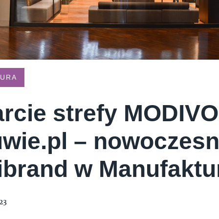
E CREAM COMPANY
PSTRYK
TURA
rcie strefy MODIVO
wie.pl – nowoczes
ibrand w Manufaktu
23