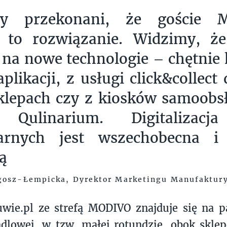
my przekonani, że goście M
ą to rozwiązanie. Widzimy, ż
 na nowe technologie – chętnie 
aplikacji, z usługi click&collect
sklepach czy z kiosków samoob
e Qulinarium. Digitalizac
narnych jest wszechobecna i 
ą
gosz-Łempicka, Dyrektor Marketingu Manufaktur
uwie.pl ze strefą MODIVO znajduje się na 
ndlowej, w tzw. małej rotundzie, obok skl