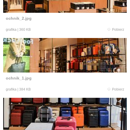
ochnik_2.jpg
grafika
|
360 KB
Pobierz
ochnik_1.jpg
grafika
|
384 KB
Pobierz