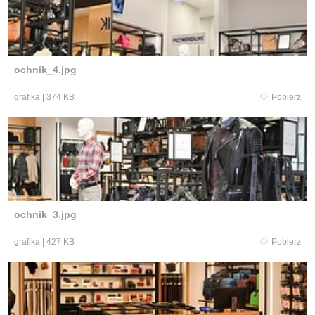
ochnik_4.jpg
grafika
|
374 KB
Pobierz
ochnik_3.jpg
grafika
|
427 KB
Pobierz