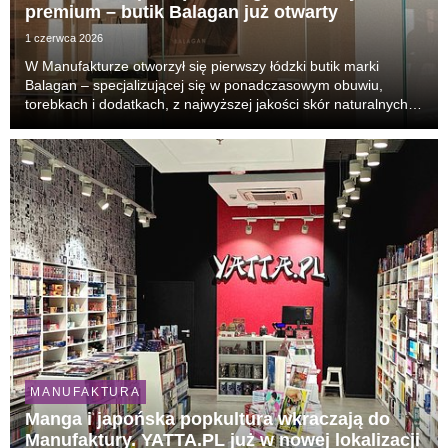
premium – butik Balagan już otwarty
1 czerwca 2026
W Manufakturze otworzył się pierwszy łódzki butik marki
Balagan – specjalizującej się w ponadczasowym obuwiu,
torebkach i dodatkach, z najwyższej jakości skór naturalnych.
Sklep marki jest zlokalizowany na parterze budynku galerii
handlowej.
MANUFAKTURA
Manga i japońska popkultura wkraczają do
Manufaktury. YATTA.PL już w nowej lokalizacji