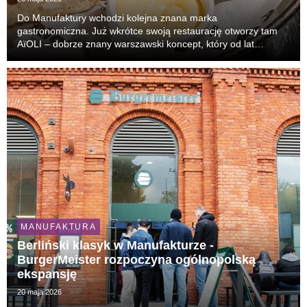
Do Manufaktury wchodzi kolejna znana marka
gastronomiczna. Już wkrótce swoją restaurację otworzy tam
AïOLI – dobrze znany warszawski koncept, który od lat
przyciąga tłumy gości i uchodzi za jeden z najbardziej
rozpoznawalnych lokali lifestyle’owych w stolicy.
MANUFAKTURA
Berliński klasyk w Manufakturze -
BurgerMeister rozpoczyna ogólnopolską
ekspansję
20 maja 2026