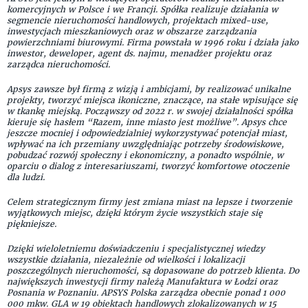
komercyjnych w Polsce i we Francji. Spółka realizuje działania w
segmencie nieruchomości handlowych, projektach mixed-use,
inwestycjach mieszkaniowych oraz w obszarze zarządzania
powierzchniami biurowymi. Firma powstała w 1996 roku i działa jako
inwestor, deweloper, agent ds. najmu, menadżer projektu oraz
zarządca nieruchomości.
Apsys zawsze był firmą z wizją i ambicjami, by realizować unikalne
projekty, tworzyć miejsca ikoniczne, znaczące, na stałe wpisujące się
w tkankę miejską. Począwszy od 2022 r. w swojej działalności spółka
kieruje się hasłem “Razem, inne miasto jest możliwe”. Apsys chce
jeszcze mocniej i odpowiedzialniej wykorzystywać potencjał miast,
wpływać na ich przemiany uwzględniając potrzeby środowiskowe,
pobudzać rozwój społeczny i ekonomiczny, a ponadto wspólnie, w
oparciu o dialog z interesariuszami, tworzyć komfortowe otoczenie
dla ludzi.
Celem strategicznym firmy jest zmiana miast na lepsze i tworzenie
wyjątkowych miejsc, dzięki którym życie wszystkich staje się
piękniejsze.
Dzięki wieloletniemu doświadczeniu i specjalistycznej wiedzy
wszystkie działania, niezależnie od wielkości i lokalizacji
poszczególnych nieruchomości, są dopasowane do potrzeb klienta. Do
największych inwestycji firmy należą Manufaktura w Łodzi oraz
Posnania w Poznaniu. APSYS Polska zarządza obecnie ponad 1 000
000 mkw. GLA w 19 obiektach handlowych zlokalizowanych w 15