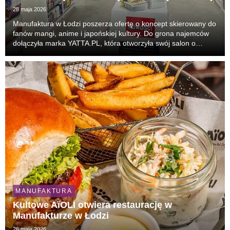
28 maja 2026
Manufaktura w Łodzi poszerza ofertę o koncept skierowany do
fanów mangi, anime i japońskiej kultury. Do grona najemców
dołączyła marka YATTA.PL, która otworzyła swój salon o
powierzchni ok. 70 m². To 31. punkt sieci w Polsce i nowa
odsłona obecności marki w Łodzi. Klienc...
MANUFAKTURA
Kultowe AïOLI otwiera restaurację w
Manufakturze w Łodzi
26 maja 2026