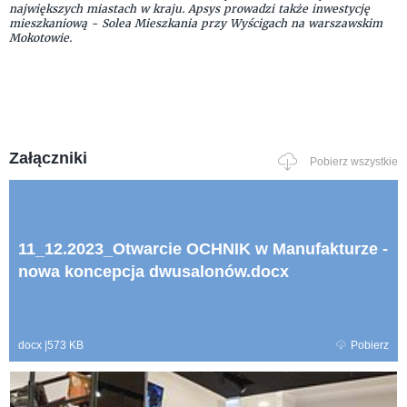
największych miastach w kraju. Apsys prowadzi także inwestycję
mieszkaniową - Solea Mieszkania przy Wyścigach na warszawskim
Mokotowie.
Załączniki
Pobierz wszystkie
11_12.2023_Otwarcie OCHNIK w Manufakturze -
nowa koncepcja dwusalonów.docx
docx
|
573 KB
Pobierz