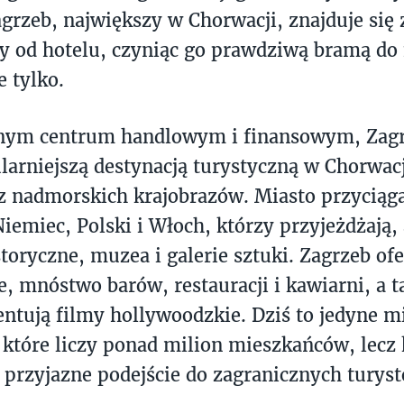
agrzeb, największy w Chorwacji, znajduje się 
y od hotelu, czyniąc go prawdziwą bramą do 
e tylko.
nym centrum handlowym i finansowym, Zagrz
larniejszą destynacją turystyczną w Chorwacj
z nadmorskich krajobrazów. Miasto przyciąg
 Niemiec, Polski i Włoch, którzy przyjeżdżają,
storyczne, muzea i galerie sztuki. Zagrzeb of
e, mnóstwo barów, restauracji i kawiarni, a t
entują filmy hollywoodzkie. Dziś to jedyne m
 które liczy ponad milion mieszkańców, lecz
i przyjazne podejście do zagranicznych turys