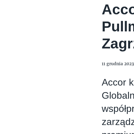
Acco
TYMIENIECKIEGO 17
APPLIA
HOLI BALI
THE MAGNUM IC
Pull
Zagr
11 grudnia 2023
Accor k
Globaln
współp
zarząd