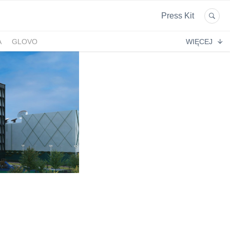
Press Kit
A
GLOVO
WIĘCEJ
EKPOL
GREEN FACTORY LOGISTICS
 AFTIGEL
HYAL-DROP MULTI
EKTIN
NA
CENTRUM MEDYCZNE DAMIANA
VENOFLEX
EMPIK FOTO
SAXX
AG MOTORS
ND
DELECTA
KONSPOL
NBIO GROUP
UNITOP
GORENJE
ZAGŁĘBIOWSKA METROPOLIA
STETHOME
FUNDACJA NAGLE SAMI
MERCEDES
GIO
PRIME SPANISH PROPERTIES
SPEDIMO
CIA
REBERNIA
BEKO
TDJ ESTATE
RAL CARE
LIBERTY INVESTMENTS
ESSENDI