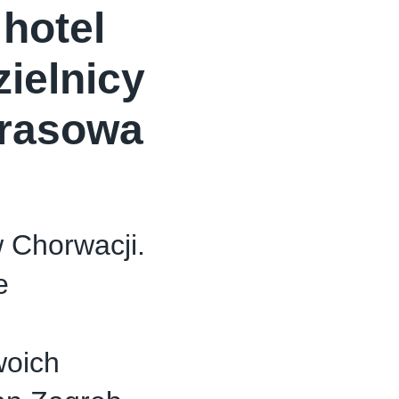
hotel
ielnicy
prasowa
 Chorwacji.
e
woich