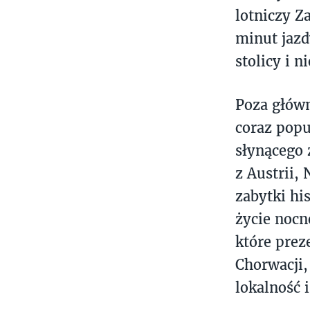
lotniczy Z
minut jazd
stolicy i ni
Poza głów
coraz popu
słynącego 
z Austrii,
zabytki hi
życie nocn
które prez
Chorwacji,
lokalność 