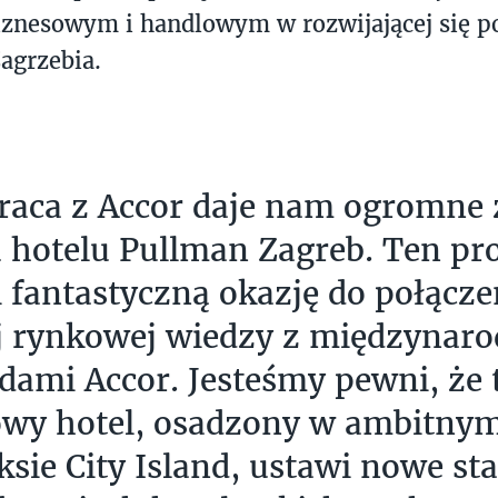
iznesowym i handlowym w rozwijającej się p
Zagrzebia.
aca z Accor daje nam ogromne 
 hotelu Pullman Zagreb. Ten pro
 fantastyczną okazję do połącze
j rynkowej wiedzy z międzynar
dami Accor. Jesteśmy pewni, że 
owy hotel, osadzony w ambitny
sie City Island, ustawi nowe st