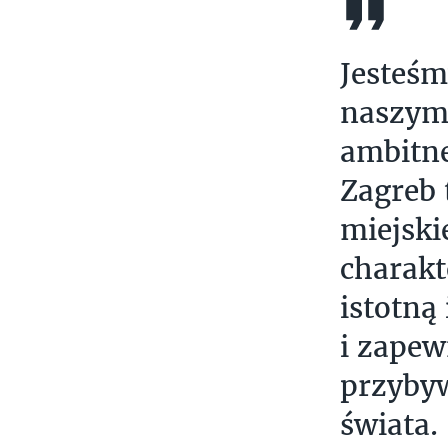
Jesteśm
naszymi
ambitne
Zagreb 
miejski
charakt
istotną
i zapew
przybyw
świata.