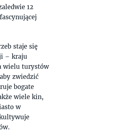
zaledwie 12
fascynującej
eb staje się
i – kraju
a wielu turystów
 aby zwiedzić
eruje bogate
akże wiele kin,
iasto w
 kultywuje
tów.