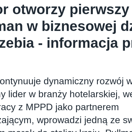
r otworzy pierwszy 
E CREAM COMPANY
PSTRYK
man w biznesowej dz
zebia - informacja 
ontynuuje dynamiczny rozwój w
y lider w branży hotelarskiej, w
racy z MPPD jako partnerem
zającym, wprowadzi jedną ze s