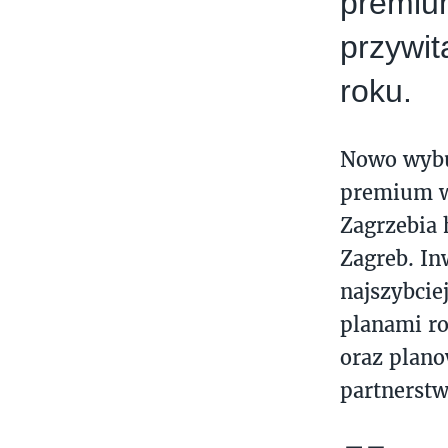
premium
przywit
roku.
Nowo wybu
premium w
Zagrzebia 
Zagreb. In
najszybcie
planami ro
oraz plan
partnerstw