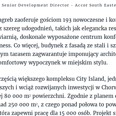
, Senior Development Director - Accor South East
agreb zaoferuje gościom 193 nowoczesne i k
z szereg udogodnień, takich jak elegancka res
iarnią, doskonale wyposażone centrum konfe
ness. Co więcej, budynek z fasadą ze stali i s
ym tarasem zagwarantuje imponujący archite
omfortowy wypoczynek w miejskim stylu.
 częścią większego kompleksu City Island, jed
szych i wciąż rozwijanych inwestycji w Chorw
j 80 000 m² powierzchni. Zgodnie z planem 
ad 250 000 m², z czego ponad połowa to pow
tóra zapewni pracę dla 15 000 osób. Projekt 