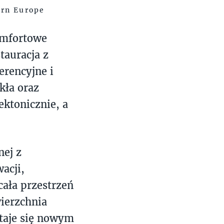
ern Europe
omfortowe
tauracja z
rencyjne i
zkła oraz
ktonicznie, a
nej z
acji,
cała przestrzeń
ierzchnia
staje się nowym