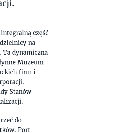
cji.
integralną część
dzielnicy na
a. Ta dynamiczna
z słynne Muzeum
ckich firm i
poracji.
ady Stanów
lizacji.
rzeć do
tków. Port