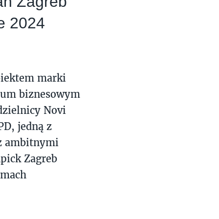
man Zagreb
le 2024
iektem marki
trum biznesowym
dzielnicy Novi
PD, jedną z
 z ambitnymi
pick Zagreb
amach