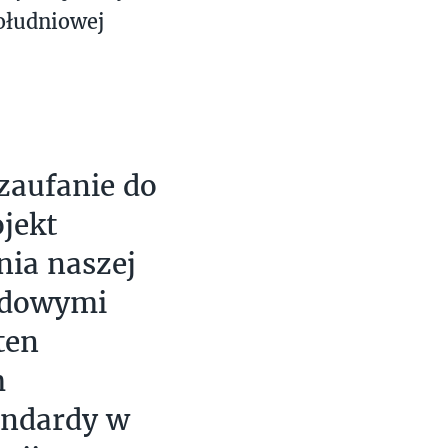
ołudniowej
zaufanie do
jekt
nia naszej
odowymi
ten
m
andardy w