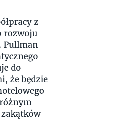
ółpracy z
o rozwoju
. Pullman
atycznego
je do
i, że będzie
 hotelowego
dróżnym
 zakątków