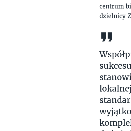
centrum b
dzielnicy 
Współpr
sukcesu
stanowi
lokalne
standar
wyjątk
komplek