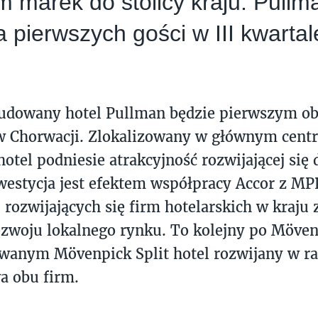
 marek do stolicy kraju. Pull
a pierwszych gości w III kwarta
dowany hotel Pullman będzie pierwszym ob
 Chorwacji. Zlokalizowany w głównym cen
hotel podniesie atrakcyjność rozwijającej się 
westycja jest efektem współpracy Accor z MP
j rozwijających się firm hotelarskich w kraju
zwoju lokalnego rynku. To kolejny po Möven
owanym Mövenpick Split hotel rozwijany w r
a obu firm.