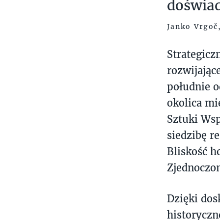
doświad
Janko Vrgoč
Strategicz
rozwijając
południe o
okolica mi
Sztuki Wsp
siedzibę r
Bliskość 
Zjednoczon
Dzięki dos
historyczn