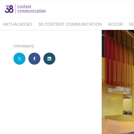
AKTUALNOŚCI
38 CONTENT COMMUNICATION
ACCOR
G
MINISTERSTWO KLIMATU I ŚRODOWISKA
FELLOWMIND
IOŚ
WALKING KORZENIOWSKI
INDESIT
GRUPA WHIRLPOOL
K
Udostępnij
BERIMAL
ACCOR MARKETPLACE KRAKÓW
TUTORE POLAN
MEDICOVER SENIOR
MEDICOVER STOMATOLOGIA
PUCKIE
KAMBUKKA
BESYMBIO
ZŁOTOPOLSKA DOLINA
DR.BACTY
GREEN CAFFÈ NERO
AHMAD TEA LONDON
AKBAR
SAND
TCG PROCESS POLSKA
ALMATUR
ENERGIA POLSKA
ZAD
BARTOLINI AIR
ALCON - MAMY OKO NA ZAĆMĘ
PREGNABIT
WARMIA I MAZURY
DERMENA
GABRIELLA
LAVEO
PANE
SACHOL KIDS
CITY GOLF ŁÓDŹ
BIOMED
FORUM 76
#E
ZYMETRIA
INSTYTUT KSIĄŻKI
GRUPA RMF
ESTE SYNERG