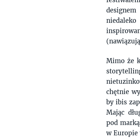
designem 
niedalek
inspirowa
(nawiązują
Mimo że ka
storytell
nietuzinko
chętnie wy
by ibis za
Mając dłu
pod marką 
w Europie 