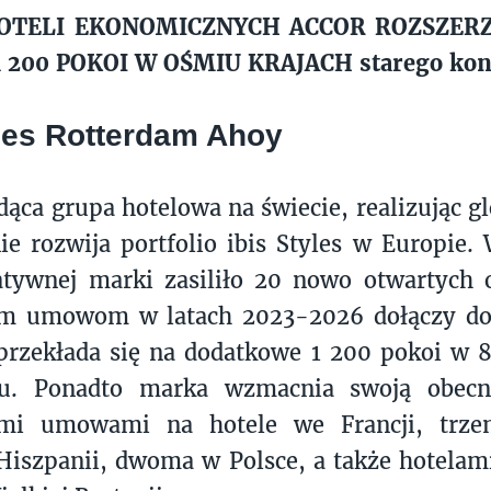
TELI EKONOMICZNYCH ACCOR ROZSZERZ
 200 POKOI W OŚMIU KRAJACH starego kon
yles Rotterdam Ahoy
dąca grupa hotelowa na świecie, realizując gl
e rozwija portfolio ibis Styles w Europie.
atywnej marki zasiliło 20 nowo otwartych 
m umowom w latach 2023-2026 dołączy do 
 przekłada się na dodatkowe 1 200 pokoi w 8
u. Ponadto marka wzmacnia swoją obecn
ymi umowami na hotele we Francji, trz
iszpanii, dwoma w Polsce, a także hotelam