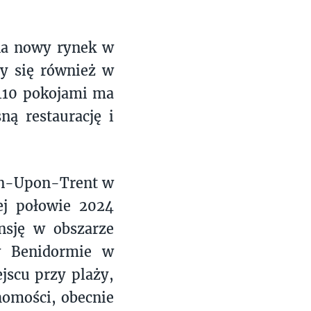
 na nowy rynek w
zy się również w
 110 pokojami ma
ną restaurację i
ton-Upon-Trent w
ej połowie 2024
nsję w obszarze
w Benidormie w
jscu przy plaży,
chomości, obecnie