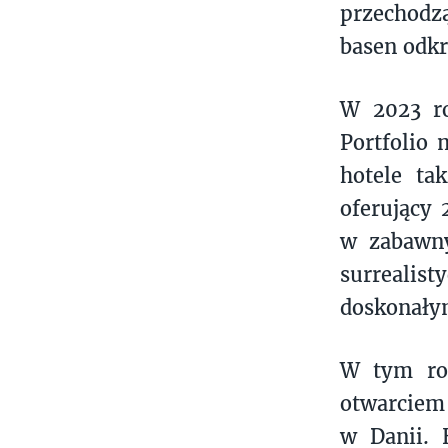
przechodz
basen odkr
W 2023 ro
Portfolio 
hotele ta
oferujący 
w zabawny
surrealist
doskonałym
W tym rok
otwarciem 
w Danii. 