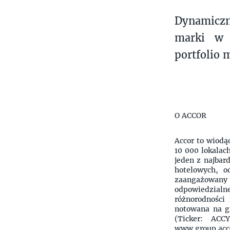
Dynamiczn
marki w 
portfolio 
O ACCOR
Accor to wiodąc
10 000 lokalac
jeden z najbar
hotelowych, o
zaangażowany 
odpowiedzialne
różnorodności 
notowana na g
(Ticker: ACC
www.group.acco