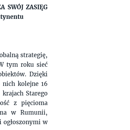
A SWÓJ ZASIĘG
tynentu
obalną strategię,
 W tym roku sieć
obiektów. Dzięki
nich kolejne 16
 krajach Starego
ość z pięcioma
ema w Rumunii,
i ogłoszonymi w