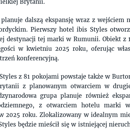
ielkiej Brytanii.
s planuje dalszą ekspansję wraz z wejściem
ordyckim. Pierwszy hotel ibis Styles otwor
iej destynacji tej marki w Rumunii. Obiekt z
gości w kwietniu 2025 roku, oferując włas
trzeń konferencyjną.
Styles z 81 pokojami powstaje także w Bur
Brytanii z planowanym otwarciem w drugi
dzynarodowa grupa planuje również ekspa
ódziemnego, z otwarciem hotelu marki 
w 2025 roku. Zlokalizowany w idealnym mie
Styles będzie mieścił się w istniejącej nieru