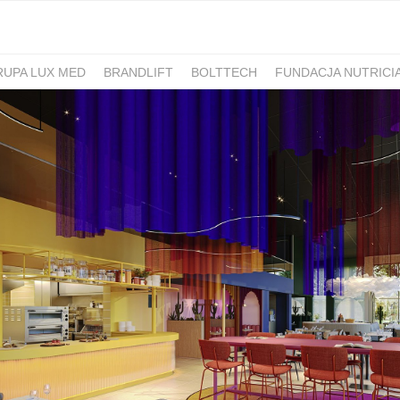
RUPA LUX MED
BRANDLIFT
BOLTTECH
FUNDACJA NUTRICI
-PIB
IRON MOUNTAIN POLSKA
NEW WORK
ATLAS
SM ML
IDS&CO.
PIZZAPORTAL.PL
MAXIBIOTIC
OCUVITE
SACHOL
D
ROMET
SANOFI
KRAJOWA RZEMIEŚLNICZA IZBA OPTYCZ
 HOSPICJUM
TERAPIA REZONANSEM MAGNETYCZNYM - MBST
PACSAFE
LORUS
CONTIGO
ZAMEK TOPACZ
BAKALLA
RA
JASMEEN
MOMME
ALKEMIE
SZPITAL MEDICOVER
E
BANO
POKONAJ ZAĆMĘ, POPRAW WIDZENIE
GÓRNOŚLĄSKO-
UNICEF
JASNUM
PHARMENA
BETHRU
MANUFAKTURA
K CARSHARING
BUDVAR
ŁÓDŹ KALISKA
PLAYFAIR
POLRE
FEKT1BUTELKI
COLOSTRUM
CARLSBERG
GEN4GEN
BAL
Y
UNILEVER
HUMAN ANSWER INSTITUTE
PIERRE FABRE O