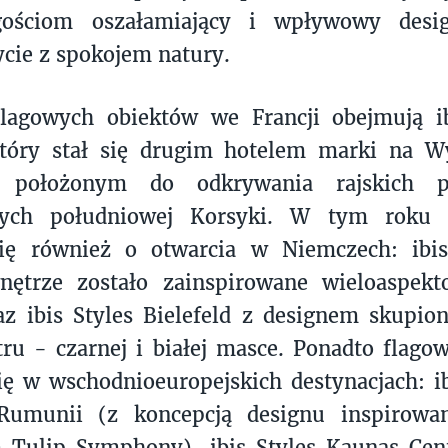
gościom oszałamiający i wpływowy desig
ycie z spokojem natury.
flagowych obiektów we Francji obejmują ib
który stał się drugim hotelem marki na Wy
e położonym do odkrywania rajskich p
nych południowej Korsyki. W tym roku p
się również o otwarcia w Niemczech: ibis
nętrze zostało zainspirowane wieloaspe
az ibis Styles Bielefeld z designem skupi
tru - czarnej i białej masce. Ponadto flago
ię w wschodnioeuropejskich destynacjach: ibi
umunii (z koncepcją designu inspirowa
m Tulip Symphony), ibis Styles Kaunas Cen