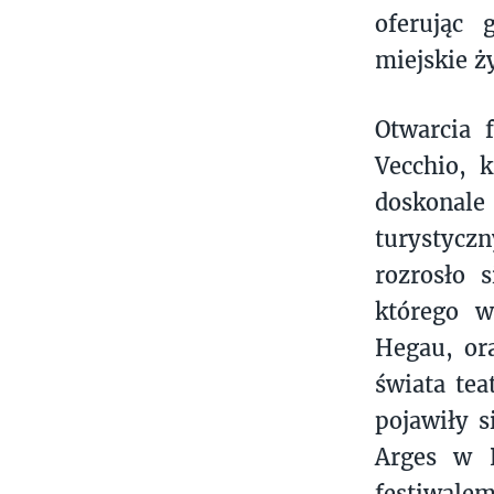
oferując 
miejskie ż
Otwarcia 
Vecchio, 
doskonal
turystycz
rozrosło 
którego w
Hegau, or
świata tea
pojawiły s
Arges w R
festiwale