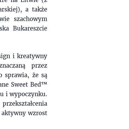
skiej), a także
ywie szachowym
ska Bukareszcie
sign i kreatywny
yznaczaną przez
o sprawia, że są
owane Sweet Bed™
nu i wypoczynku.
przekształcenia
ć aktywny wzrost