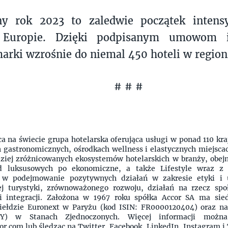
y rok 2023 to zaledwie początek intens
Europie. Dzięki podpisanym umowom i
marki wzrośnie do niemal 450 hoteli w region
# # #
a na świecie grupa hotelarska oferująca usługi w ponad 110 kra
h gastronomicznych, ośrodkach wellness i elastycznych miejsca
dziej zróżnicowanych ekosystemów hotelarskich w branży, obe
d luksusowych po ekonomiczne, a także Lifestyle wraz z 
w podejmowanie pozytywnych działań w zakresie etyki i u
j turystyki, zrównoważonego rozwoju, działań na rzecz społ
i integracji. Założona w 1967 roku spółka Accor SA ma sied
iełdzie Euronext w Paryżu (kod ISIN: FR0000120404) oraz n
YY) w Stanach Zjednoczonych. Więcej informacji można
r.com lub śledząc na Twitter, Facebook, LinkedIn, Instagram i 