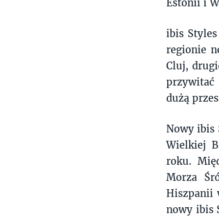
Estonii i W
ibis Style
regionie n
Cluj, drug
przywitać 
dużą przes
Nowy ibis 
Wielkiej 
roku. Mię
Morza Śr
Hiszpanii 
nowy ibis 