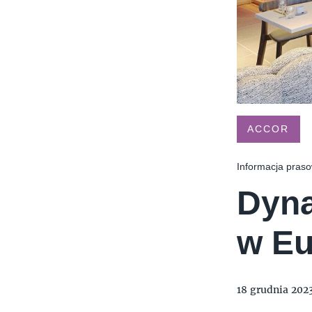
TYMIENIECKIEGO 17
APPLIA
HOLI BALI
THE MAGNUM IC
ACCOR
Informacja pras
Dyna
w Eu
18 grudnia 202