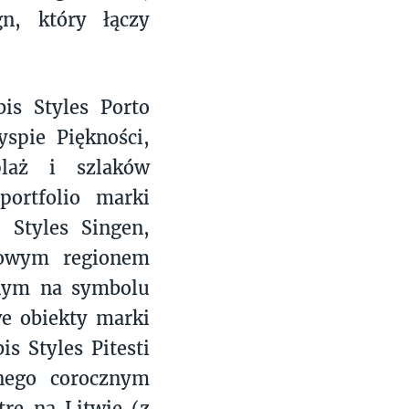
n, który łączy
is Styles Porto
spie Piękności,
laż i szlaków
ortfolio marki
 Styles Singen,
ktowym regionem
onym na symbolu
we obiekty marki
s Styles Pitesti
nego corocznym
tre na Litwie (z