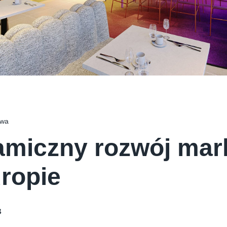
E CREAM COMPANY
PSTRYK
owa
miczny rozwój marki
ropie
3