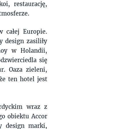
oi, restaurację,
tmosferze.
 całej Europie.
 design zasiliły
hoy w Holandii,
dzwierciedla się
. Oaza zieleni,
że ten hotel jest
rdyckim wraz z
go obiektu Accor
y design marki,