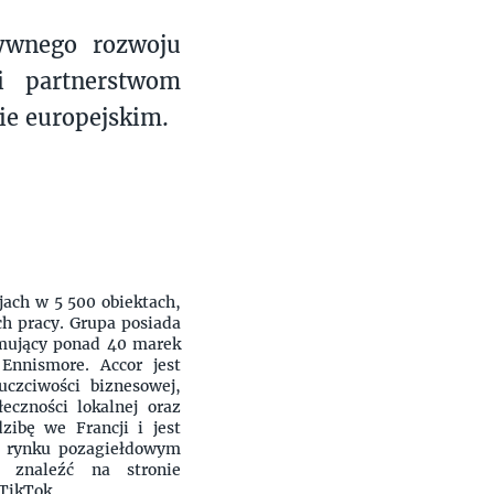
ywnego rozwoju
 partnerstwom
ie europejskim.
jach w 5 500 obiektach,
ch pracy. Grupa posiada
jmujący ponad 40 marek
Ennismore. Accor jest
czciwości biznesowej,
eczności lokalnej oraz
zibę we Francji i jest
a rynku pozagiełdowym
 znaleźć na stronie
TikTok.