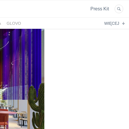
Press Kit
A
GLOVO
WIĘCEJ
EKPOL
GREEN FACTORY LOGISTICS
 AFTIGEL
HYAL-DROP MULTI
EKTIN
NA
CENTRUM MEDYCZNE DAMIANA
VENOFLEX
EMPIK FOTO
SAXX
AG MOTORS
ND
DELECTA
KONSPOL
NBIO GROUP
UNITOP
GORENJE
ZAGŁĘBIOWSKA METROPOLIA
STETHOME
FUNDACJA NAGLE SAMI
MERCEDES
GIO
PRIME SPANISH PROPERTIES
SPEDIMO
CIA
REBERNIA
BEKO
TDJ ESTATE
RAL CARE
LIBERTY INVESTMENTS
ESSENDI