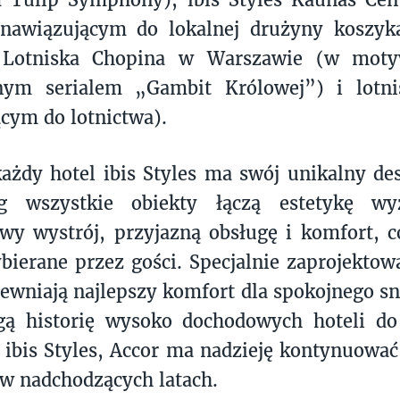
nawiązującym do lokalnej drużyny koszykar
o Lotniska Chopina w Warszawie (w mot
nym serialem „Gambit Królowej”) i lotni
cym do lotnictwa).
żdy hotel ibis Styles ma swój unikalny de
ing wszystkie obiekty łączą estetykę w
wy wystrój, przyjazną obsługę i komfort, c
bierane przez gości. Specjalnie zaprojekt
pewniają najlepszy komfort dla spokojnego s
gą historię wysoko dochodowych hoteli do 
ibis Styles, Accor ma nadzieję kontynuowa
w nadchodzących latach.