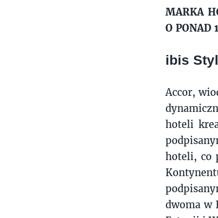
MARKA HO
O PONAD 1
ibis St
Accor, wio
dynamiczni
hoteli kre
podpisany
hoteli, co
Kontynent
podpisan
dwoma w H