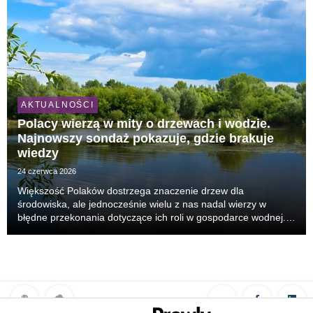
AKTUALNOŚCI
Polacy wierzą w mity o drzewach i wodzie.
Najnowszy sondaż pokazuje, gdzie brakuje
wiedzy
24 czerwca 2026
Większość Polaków dostrzega znaczenie drzew dla
środowiska, ale jednocześnie wielu z nas nadal wierzy w
błędne przekonania dotyczące ich roli w gospodarce wodnej.
Najnowsze badanie świadomości przeprowadzone na zlecenie
Żywiec Zdrój pokazuje, że największe trudności spra...