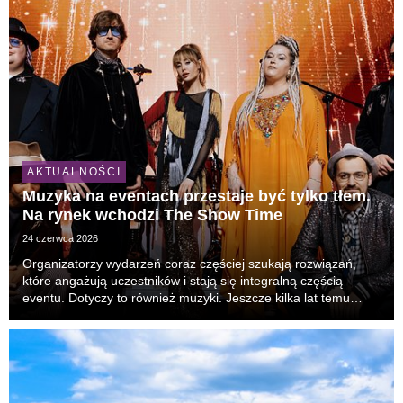
AKTUALNOŚCI
Muzyka na eventach przestaje być tylko tłem.
Na rynek wchodzi The Show Time
24 czerwca 2026
Organizatorzy wydarzeń coraz częściej szukają rozwiązań,
które angażują uczestników i stają się integralną częścią
eventu. Dotyczy to również muzyki. Jeszcze kilka lat temu
zespoły pełniły przede wszystkim rolę oprawy wydarzenia. Dziś
od muzyki oczekuje się czegoś więcej...