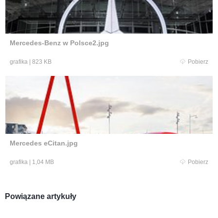
Mercedes-Benz w Polsce2.jpg
grafika
|
823 KB
Pobierz
Mercedes eCitan.jpg
grafika
|
1,04 MB
Pobierz
Powiązane artykuły