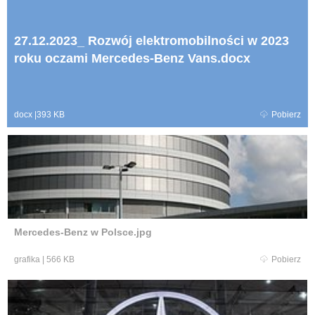
27.12.2023_ Rozwój elektromobilności w 2023
roku oczami Mercedes-Benz Vans.docx
docx
|
393 KB
Pobierz
Mercedes-Benz w Polsce.jpg
grafika
|
566 KB
Pobierz