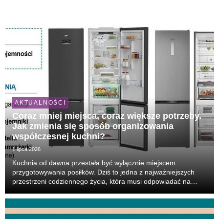
AKTUALNOŚCI
Coraz mniej miejsca, coraz większe potrzeby.
Jak zmienia się sposób organizowania
współczesnej kuchni?
1 lipca 2026
Kuchnia od dawna przestała być wyłącznie miejscem
przygotowywania posiłków. Dziś to jedna z najważniejszych
przestrzeni codziennego życia, która musi odpowiadać na
zupełnie inne potrzeby niż jeszcze kilka lat temu. Coraz
częściej robimy większe zakupy, planujemy posiłki ...