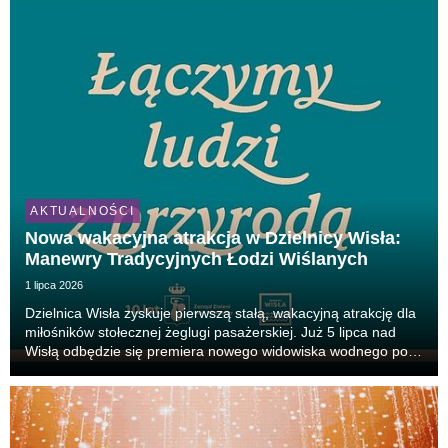
AKTUALNOŚCI
Nowa wakacyjna atrakcja w Dzielnicy Wisła:
Manewry Tradycyjnych Łodzi Wiślanych
1 lipca 2026
Dzielnica Wisła zyskuje pierwszą stałą, wakacyjną atrakcję dla
miłośników stołecznej żeglugi pasażerskiej. Już 5 lipca nad
Wisłą odbędzie się premiera nowego widowiska wodnego pod
nazwą Krypa Flash, które po raz pierwszy na stałe wpisze się
w letni program wydarzeń organ...