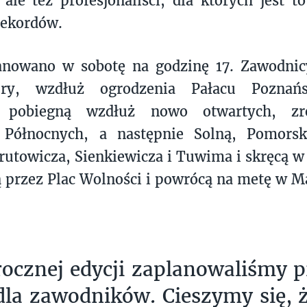
ale też profesjonaliści, dla których jest to
rekordów.
lanowano w sobotę na godzinę 17. Zawodnic
ury, wzdłuż ogrodzenia Pałacu Poznań
 pobiegną wzdłuż nowo otwartych, zre
Północnych, a następnie Solną, Pomorsk
rutowicza, Sienkiewicza i Tuwima i skręcą w 
 przez Plac Wolności i powrócą na metę w M
ocznej edycji zaplanowaliśmy p
dla zawodników. Cieszymy się, 