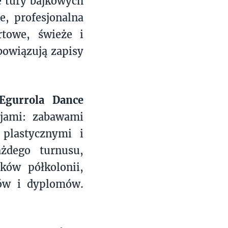
e tury bajkowych
e, profesjonalna
towe, świeże i
bowiązują zapisy
 Egurrola Dance
cjami: zabawami
 plastycznymi i
żdego turnusu,
ków półkolonii,
ków i dyplomów.