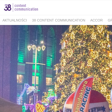
AKTUALNOŚCI
38 CONTENT COMMUNICATION
ACCOR
G
MINISTERSTWO KLIMATU I ŚRODOWISKA
FELLOWMIND
IOŚ
WALKING KORZENIOWSKI
INDESIT
GRUPA WHIRLPOOL
K
BERIMAL
ACCOR MARKETPLACE KRAKÓW
TUTORE POLAN
MEDICOVER SENIOR
MEDICOVER STOMATOLOGIA
PUCKIE
KAMBUKKA
BESYMBIO
ZŁOTOPOLSKA DOLINA
DR.BACTY
GREEN CAFFÈ NERO
AHMAD TEA LONDON
AKBAR
SAND
TCG PROCESS POLSKA
ALMATUR
ENERGIA POLSKA
ZAD
BARTOLINI AIR
ALCON - MAMY OKO NA ZAĆMĘ
PREGNABIT
WARMIA I MAZURY
DERMENA
GABRIELLA
LAVEO
PANE
SACHOL KIDS
CITY GOLF ŁÓDŹ
BIOMED
FORUM 76
#E
ZYMETRIA
INSTYTUT KSIĄŻKI
GRUPA RMF
ESTE SYNERG