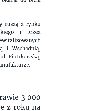
 okazja do bicia
y ruszą z rynku
skiego i przez
witalizowanych
ą i Wschodnią,
ul. Piotrkowską,
anufakturze.
rawie 3 000
że z roku na