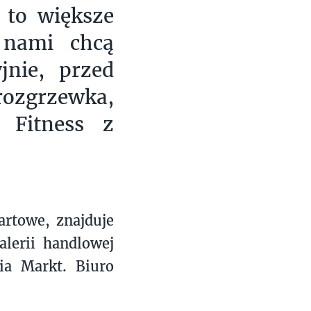
 to większe
 nami chcą
jnie, przed
zgrzewka,
 Fitness z
rtowe, znajduje
lerii handlowej
ia Markt. Biuro