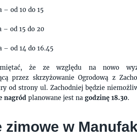
a – od 10 do 15
a – od 15 do 20
a – od 14 do 16.45
miętać, że ze względu na nowo wyzn
jącą przez skrzyżowanie Ogrodową z Zacho
y od strony ul. Zachodniej będzie niemożli
e nagród
planowane jest na
godzinę 18.30
.
e zimowe w Manufak