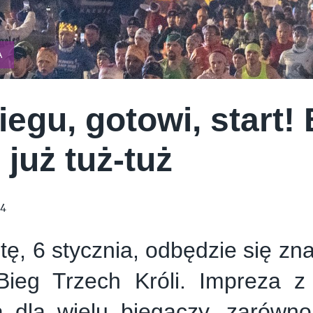
E CREAM COMPANY
PSTRYK
A
iegu, gotowi, start!
 już tuż-tuż
24
ę, 6 stycznia, odbędzie się zna
Bieg Trzech Króli. Impreza z 
ją dla wielu biegaczy, zarówn