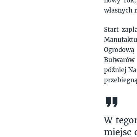
nowy rok, 
własnych 
Start zap
Manufakt
Ogrodową
Bulwarów 
później Na
przebiegną
W tegor
miejsc 