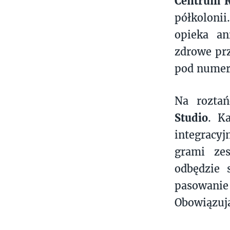
Centrum R
półkoloni
opieka an
zdrowe prz
pod numer
Na roztań
Studio
. K
integracy
grami zes
odbędzie 
pasowanie
Obowiązuj