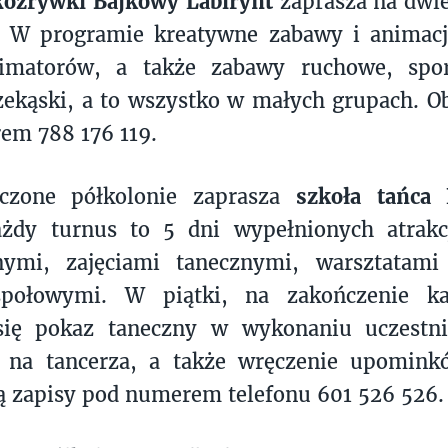
ozrywki Bajkowy Labirynt
zaprasza na dwi
i. W programie kreatywne zabawy i animacj
imatorów, a także zabawy ruchowe, spor
ekąski, a to wszystko w małych grupach. O
em 788 176 119.
czone półkolonie zaprasza
szkoła tańca
ażdy turnus to 5 dni wypełnionych atrak
jnymi, zajęciami tanecznymi, warsztatami
połowymi. W piątki, na zakończenie ka
się pokaz taneczny w wykonaniu uczestni
 na tancerza, a także wręczenie upomin
ą zapisy pod numerem telefonu 601 526 526.