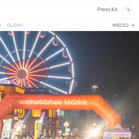
Press Kit
A
GLOVO
WIĘCEJ
EKPOL
GREEN FACTORY LOGISTICS
 AFTIGEL
HYAL-DROP MULTI
EKTIN
NA
CENTRUM MEDYCZNE DAMIANA
VENOFLEX
EMPIK FOTO
SAXX
AG MOTORS
ND
DELECTA
KONSPOL
NBIO GROUP
UNITOP
GORENJE
ZAGŁĘBIOWSKA METROPOLIA
STETHOME
FUNDACJA NAGLE SAMI
MERCEDES
GIO
PRIME SPANISH PROPERTIES
SPEDIMO
CIA
REBERNIA
BEKO
TDJ ESTATE
RAL CARE
LIBERTY INVESTMENTS
ESSENDI