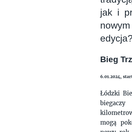
jak i p
nowym 
edycja
Bieg Tr
6.01.2024, sta
Łódzki Bie
biegaczy
kilometrow
mogą poko