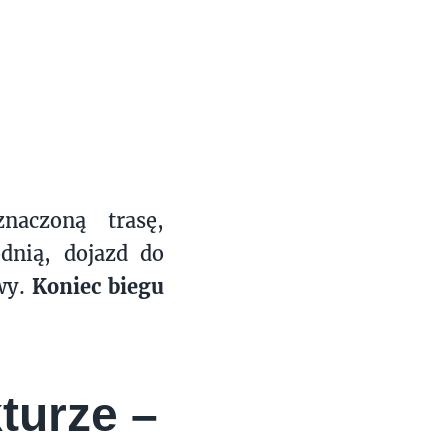
aczoną trasę,
dnią, dojazd do
wy.
Koniec biegu
turze –