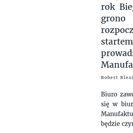
rok Bie
grono 
rozpoc
start
prowad
Manufa
Robert Bles
Biuro zaw
się w biu
Manufaktu
będzie czy