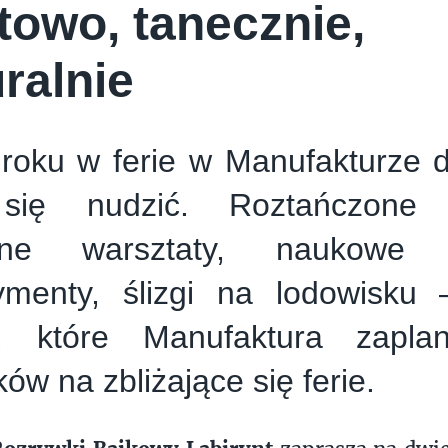
towo, tanecznie,
uralnie
roku w ferie w Manufakturze dz
ię nudzić. Roztańczone p
atne warsztaty, naukowe 
ymenty, ślizgi na lodowisku
ji, które Manufaktura zapla
ków na zbliżające się ferie.