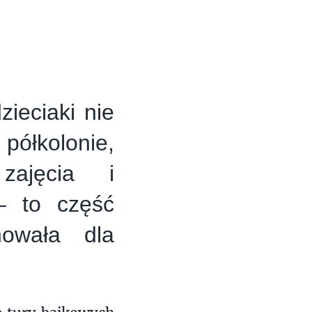
ieciaki nie
ółkolonie,
zajęcia i
 – to część
nowała dla