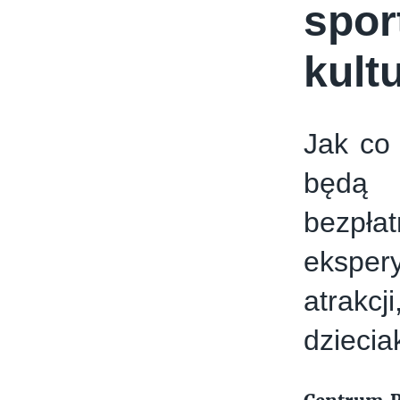
spor
kult
Jak co 
będą s
bezpł
eksper
atrakc
dziecia