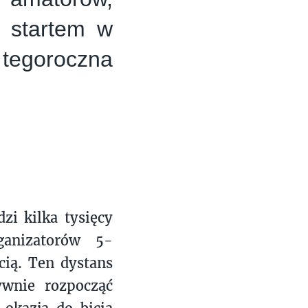
m startem w
tegoroczna
zi kilka tysięcy
ganizatorów 5-
cią. Ten dystans
wnie rozpocząć