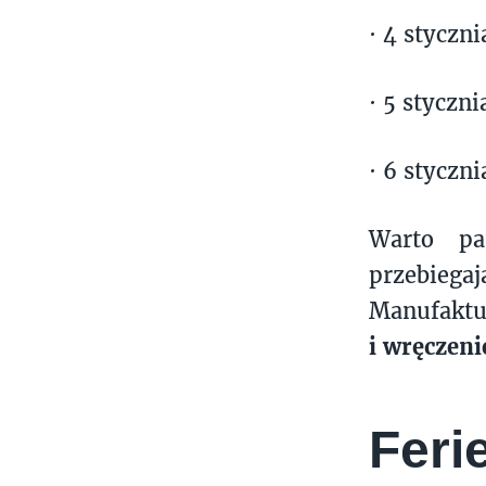
· 4 styczni
· 5 styczni
· 6 styczni
Warto pa
przebiega
Manufaktur
i wręczeni
Feri