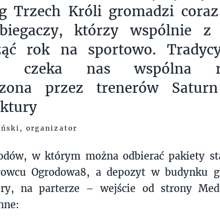
g Trzech Króli gromadzi coraz
biegaczy, którzy wspólnie z
ząć rok na sportowo. Tradycy
em czeka nas wspólna ro
zona przez trenerów Saturn
ktury
iński, organizator
odów, w którym można odbierać pakiety sta
rowcu Ogrodowa8, a depozyt w budynku ga
ry, na parterze – wejście od strony Med
nne: