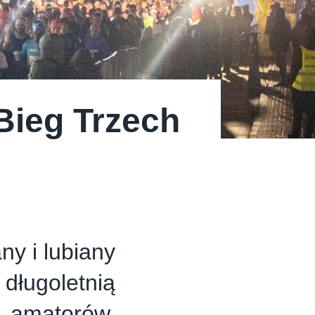
 Bieg Trzech
ny i lubiany
długoletnią
o amatorów,