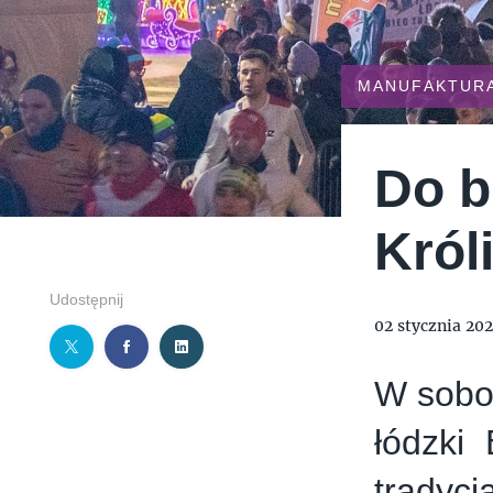
TYMIENIECKIEGO 17
APPLIA
HOLI BALI
THE MAGNUM IC
MANUFAKTUR
Do b
Króli
Udostępnij
02 stycznia 20
W sobot
łódzki 
tradyc