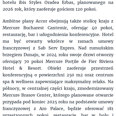
hotelu ibis Styles Oradea Erbas, planowanego na
2026 rok, który zaoferuje gościom 120 pokoi.
Ambitne plany Accor obejmują także stolicę kraju z
Mercure Bucharest Cantemir, oferując 40 pokoi,
restaurację, bar i udogodnienia konferencyjne. Hotel
ma być otwarty wkrótce w ramach umowy
franczyzowej z Sab Serv Expres. Nad rumuńskim
brzegiem Dunaju, w 2024 roku swoje drzwi otworzy
oferujący 70 pokoi Mercure Porțile de Fier Riviera
Hotel & Resort. Obiekt zaoferuje przestrzeń
konferencyjną o powierzchni 250 m2 oraz centrum
spa & wellness zapewniające maksymalny relaks. Na
północy, w centralnej części kraju, zmodernizowany
Mercure Brasov Center, którego planowane otwarcie
przypada pod koniec 2025 roku na podstawie umowy
franczyzowej z Aro Palace, będzie oferować 181
przestronnych pokoi, restaurację, bar w holu i