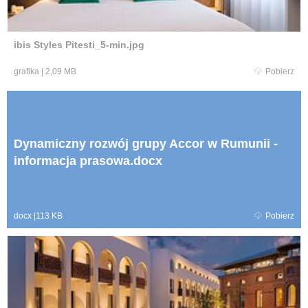
ibis Styles Pitesti_5-min.jpg
grafika
|
2,09 MB
Pobierz
Dynamiczny rozwój grupy Accor w Rumunii -
informacja prasowa.docx
docx
|
113 KB
Pobierz