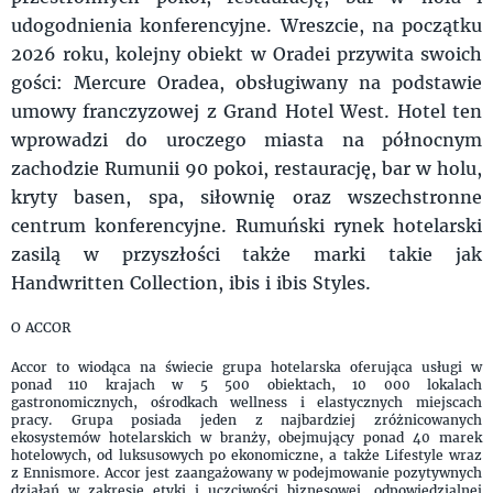
udogodnienia konferencyjne. Wreszcie, na początku
2026 roku, kolejny obiekt w Oradei przywita swoich
gości: Mercure Oradea, obsługiwany na podstawie
umowy franczyzowej z Grand Hotel West. Hotel ten
wprowadzi do uroczego miasta na północnym
zachodzie Rumunii 90 pokoi, restaurację, bar w holu,
kryty basen, spa, siłownię oraz wszechstronne
centrum konferencyjne. Rumuński rynek hotelarski
zasilą w przyszłości także marki takie jak
Handwritten Collection, ibis i ibis Styles.
O ACCOR
Accor to wiodąca na świecie grupa hotelarska oferująca usługi w
ponad 110 krajach w 5 500 obiektach, 10 000 lokalach
gastronomicznych, ośrodkach wellness i elastycznych miejscach
pracy. Grupa posiada jeden z najbardziej zróżnicowanych
ekosystemów hotelarskich w branży, obejmujący ponad 40 marek
hotelowych, od luksusowych po ekonomiczne, a także Lifestyle wraz
z Ennismore. Accor jest zaangażowany w podejmowanie pozytywnych
działań w zakresie etyki i uczciwości biznesowej, odpowiedzialnej