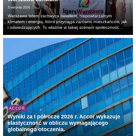
3 sierpnia 2026
Warszawa latem zachwyca światłem, niepowtarzalnym
klimatem i energią, która przyciąga zarówno mieszkańców, jak
i odwiedzających. To właśnie w takiej scenerii społeczność
IgersWarszawa po raz kolejny spotkała się w Novotel
Warszawa Centrum na wyjątkowym Instameecie, podcz...
ACCOR
Wyniki za I półrocze 2026 r. Accor wykazuje
elastyczność w obliczu wymagającego
globalnego otoczenia.