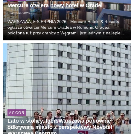
Mercure otwiera nowy hotel w Oradei
5 sierpnia 2026
WARSZAWA, 5 SIERPNIA 2026 - Mercure Hotels & Resorts
ogłasza otwarcie Mercure Oradea w Rumunii. Oradea,
położona tuż przy granicy z Węgrami, jest jednym z najlepiej
zachowanych miast secesyjnych w Europie i coraz częściej
pojawia się na listach najciekawszych kierunk...
ACCOR
Lato w stolicy. IgersWarszawa ponownie
odkrywają miasto z perspektywy Novotel
Warszawa Centrum