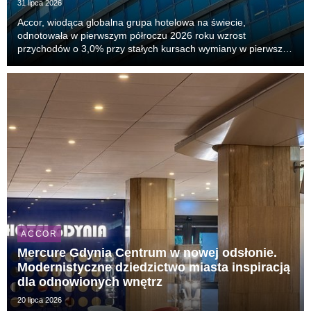
31 lipca 2026
Accor, wiodąca globalna grupa hotelowa na świecie,
odnotowała w pierwszym półroczu 2026 roku wzrost
przychodów o 3,0% przy stałych kursach wymiany w pierwszej
połowie bieżącego roku, ze wzrostem powtarzalnego
wskaźnika EBITDA o 6,5%. Kluczowy wskaźnik RevPAR
(przychód na...
ACCOR
Mercure Gdynia Centrum w nowej odsłonie.
Modernistyczne dziedzictwo miasta inspiracją
dla odnowionych wnętrz
20 lipca 2026