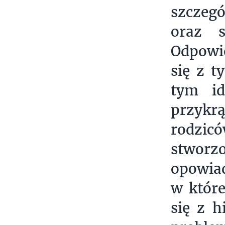
szczegó
oraz s
Odpowi
się z t
tym id
przykrą
rodzicó
stworz
opowiad
w które
się z h