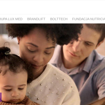
RUPA LUX MED
BRANDLIFT
BOLTTECH
FUNDACJA NUTRICI
-PIB
IRON MOUNTAIN POLSKA
NEW WORK
ATLAS
SM ML
IDS&CO.
PIZZAPORTAL.PL
MAXIBIOTIC
OCUVITE
SACHOL
D
ROMET
SANOFI
KRAJOWA RZEMIEŚLNICZA IZBA OPTYCZ
 HOSPICJUM
TERAPIA REZONANSEM MAGNETYCZNYM - MBST
PACSAFE
LORUS
CONTIGO
ZAMEK TOPACZ
BAKALLA
RA
JASMEEN
MOMME
ALKEMIE
SZPITAL MEDICOVER
E
BANO
POKONAJ ZAĆMĘ, POPRAW WIDZENIE
GÓRNOŚLĄSKO-
UNICEF
JASNUM
PHARMENA
BETHRU
MANUFAKTURA
K CARSHARING
BUDVAR
ŁÓDŹ KALISKA
PLAYFAIR
POLRE
FEKT1BUTELKI
COLOSTRUM
CARLSBERG
GEN4GEN
BAL
Y
UNILEVER
HUMAN ANSWER INSTITUTE
PIERRE FABRE O