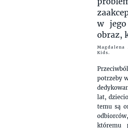
probl
zaakcep
w jego
obraz, 
Magdalena 
Kids.
Przeciwbó
potrzeby w
dedykowan
lat, dziec
temu są o
odbiorców,
któremu p