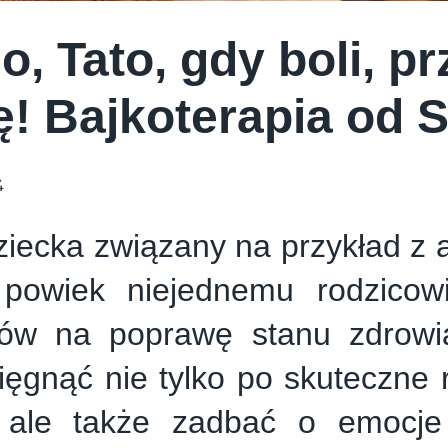
E CREAM COMPANY
PSTRYK
, Tato, gdy boli, pr
ę! Bajkoterapia od 
4
ziecka związany na przykład z 
powiek niejednemu rodzicowi
ów na poprawę stanu zdrowia
ięgnąć nie tylko po skuteczne
, ale także zadbać o emocje