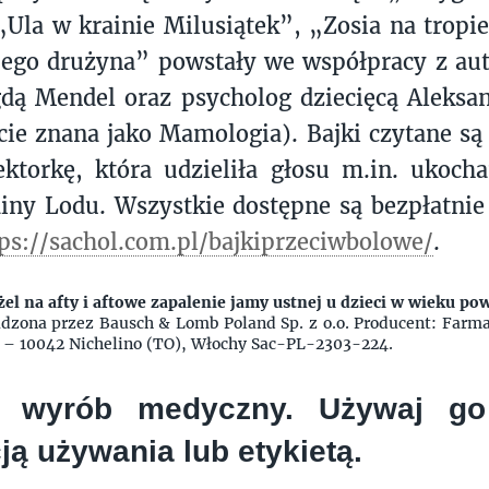
„Ula w krainie Milusiątek”, „Zosia na tropi
jego drużyna” powstały we współpracy z aut
dą Mendel oraz psycholog dziecięcą Aleksa
cie znana jako Mamologia). Bajki czytane są
ktorkę, która udzieliła głosu m.in. ukocha
ainy Lodu. Wszystkie dostępne są bezpłatni
ps://sachol.com.pl/bajkiprzeciwbolowe/
.
żel na afty i aftowe zapalenie jamy ustnej u dzieci w wieku po
zona przez Bausch & Lomb Poland Sp. z o.o. Producent: Farmac
 – 10042 Nichelino (TO), Włochy Sac-PL-2303-224.
t wyrób medyczny. Używaj go
ją używania lub etykietą.