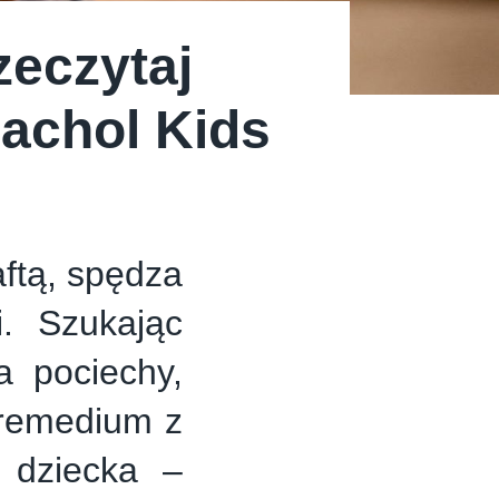
zeczytaj
Sachol Kids
aftą, spędza
. Szukając
 pociechy,
 remedium z
 dziecka –