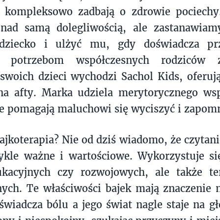
 kompleksowo zadbają o zdrowie pociechy
 nad samą dolegliwością, ale zastanawiamy
dziecko i ulżyć mu, gdy doświadcza prz
w potrzebom współczesnych rodziców z
swoich dzieci wychodzi Sachol Kids, oferują
 na afty. Marka udziela merytorycznego ws
re pomagają maluchowi się wyciszyć i zapomn
ajkoterapia? Nie od dziś wiadomo, że czytani
ykle ważne i wartościowe. Wykorzystuje si
ukacyjnych czy rozwojowych, ale także te
nych. Te właściwości bajek mają znaczenie 
wiadcza bólu a jego świat nagle staje na g