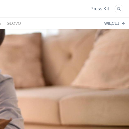
Press Kit
A
GLOVO
WIĘCEJ
EKPOL
GREEN FACTORY LOGISTICS
 AFTIGEL
HYAL-DROP MULTI
EKTIN
NA
CENTRUM MEDYCZNE DAMIANA
VENOFLEX
EMPIK FOTO
SAXX
AG MOTORS
ND
DELECTA
KONSPOL
NBIO GROUP
UNITOP
GORENJE
ZAGŁĘBIOWSKA METROPOLIA
STETHOME
FUNDACJA NAGLE SAMI
MERCEDES
GIO
PRIME SPANISH PROPERTIES
SPEDIMO
CIA
REBERNIA
BEKO
TDJ ESTATE
RAL CARE
LIBERTY INVESTMENTS
ESSENDI