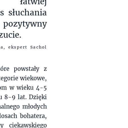
 łatwiej
s słuchania
 pozytywny
zucie.
a, ekspert Sachol
tóre powstały z
tegorie wiekowe,
kom w wieku 4-5
 8-9 lat. Dzięki
nalnego młodych
losach bohatera,
dy ciekawskiego