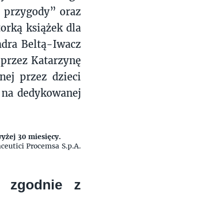
e przygody” oraz
orką książek dla
ndra Beltą-Iwacz
 przez Katarzynę
nej przez dzieci
e na dedykowanej
wyżej 30 miesięcy.
eutici Procemsa S.p.A.
 zgodnie z