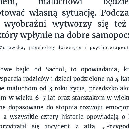
emem, maluchowi będzie
tować własną sytuację. Podcza
 wyobraźni wytworzy się też
który wpłynie na dobre samopoc
Żurawska, psycholog dziecięcy i psychoterapeut
lowe bajki od Sachol, to opowiadania, k
sparcia rodziców i dzieci podzielone na 4 ka
e maluchom od 3 roku życia, przedszkola
iom w wieku 6-7 lat oraz starszakom w wieku
ne dopasowane do stopnia rozwoju emocjo
 a wszystkie cztery historie opowiadają o 
rzytrafił się incydent z aftą. „Przygo