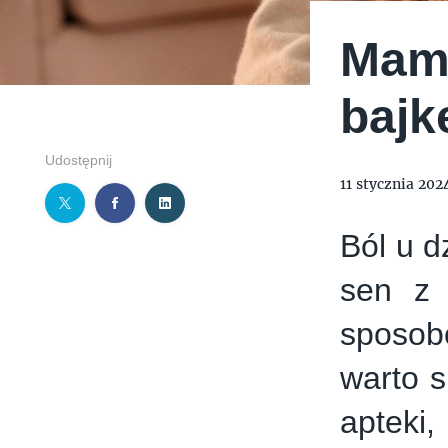
TYMIENIECKIEGO 17
APPLIA
HOLI BALI
THE MAGNUM IC
Mamo
bajk
Udostępnij
11 stycznia 202
Ból u d
sen z 
sposob
warto s
apteki