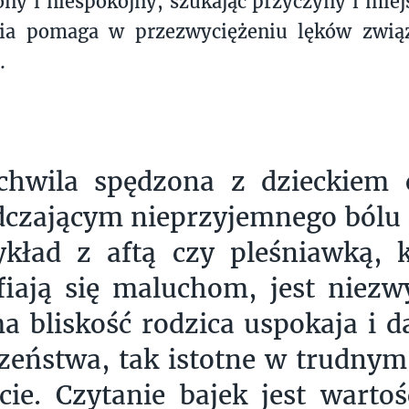
ony i niespokojny, szukając przyczyny i miej
pia pomaga w przezwyciężeniu lęków zwią
.
chwila spędzona z dzieckiem
dczającym nieprzyjemnego bólu
kład z aftą czy pleśniawką, k
fiają się maluchom, jest niezw
a bliskość rodzica uspokaja i d
zeństwa, tak istotne w trudnym
e. Czytanie bajek jest wartoś