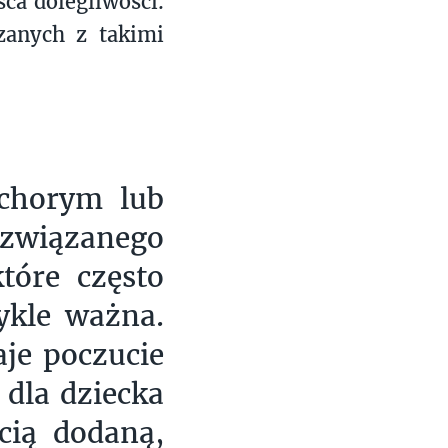
sca dolegliwości.
zanych z takimi
 chorym lub
 związanego
tóre często
ykle ważna.
aje poczucie
 dla dziecka
cią dodaną,