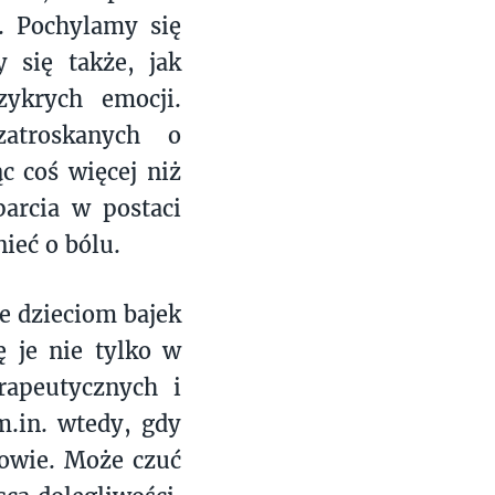
. Pochylamy się
 się także, jak
ykrych emocji.
atroskanych o
c coś więcej niż
parcia w postaci
ieć o bólu.
e dzieciom bajek
ę je nie tylko w
rapeutycznych i
m.in. wtedy, gdy
łowie. Może czuć