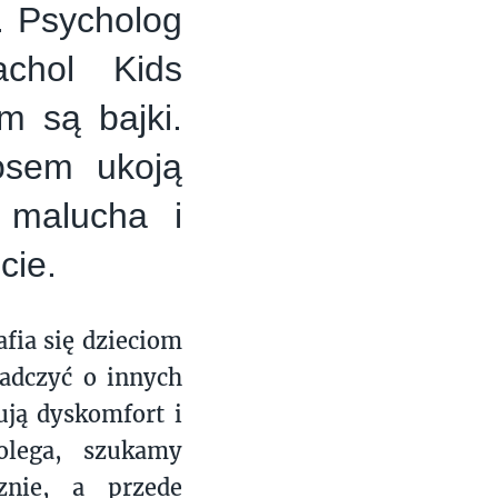
. Psycholog
chol Kids
m są bajki.
osem ukoją
 malucha i
cie.
afia się dzieciom
iadczyć o innych
ją dyskomfort i
olega, szukamy
znie, a przede