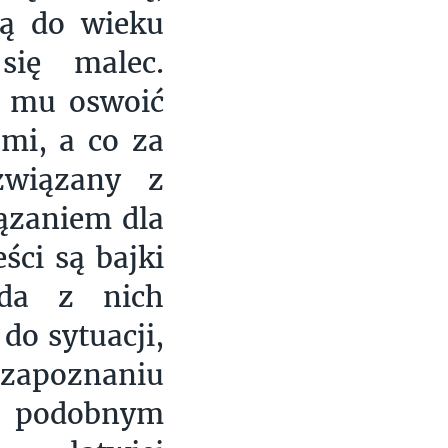
są do wieku
się malec.
e mu oswoić
ami, a co za
związany z
ązaniem dla
ści są bajki
żda z nich
do sytuacji,
 zapoznaniu
 z podobnym