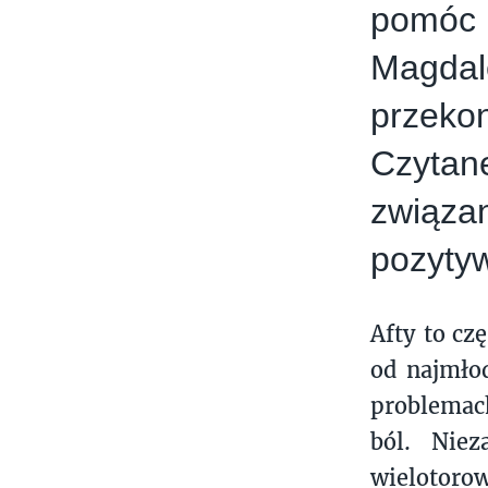
pomóc 
Magda
przeko
Czytan
związa
pozyty
Afty to cz
od najmło
problemac
ból. Nie
wielotoro