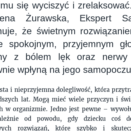
mu się wyciszyć i zrelaksować
lena Żurawska, Ekspert Sa
nuje, że świetnym rozwiązanie
e spokojnym, przyjemnym gł
ny z bólem lęk oraz nerwy
wnie wpłyną na jego samopoczu
ęsta i nieprzyjemna dolegliwość, która przytr
dszych lat. Mogą mieć wiele przyczyn i św
h w organizmie. Jedno jest pewne – wywołu
zależnie od powodu, gdy dziecku coś d
wych rozwiązań, które szybko i skutec