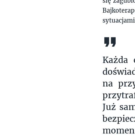
się zagubi
Bajkotera
sytuacjami
Każda 
doświa
na przy
przytra
Już sam
bezpiec
momenci