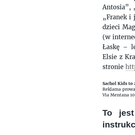
Antosia”, 
„Franek i 
dzieci Mag
(w interne
Łaskę – le
Elsie z Kr
stronie
htt
Sachol Kids to 
Reklama prowad
Via Mentana 10
To jes
instrukc