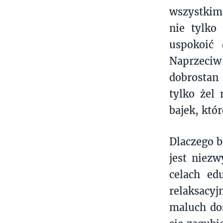
wszystkim
nie tylko
uspokoić 
Naprzeci
dobrostan 
tylko żel
bajek, któ
Dlaczego b
jest niezw
celach ed
relaksacyj
maluch doś