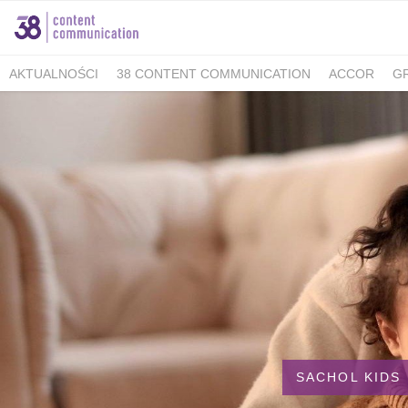
AKTUALNOŚCI
38 CONTENT COMMUNICATION
ACCOR
G
MINISTERSTWO KLIMATU I ŚRODOWISKA
FELLOWMIND
IOŚ
WALKING KORZENIOWSKI
INDESIT
GRUPA WHIRLPOOL
K
BERIMAL
ACCOR MARKETPLACE KRAKÓW
TUTORE POLAN
MEDICOVER SENIOR
MEDICOVER STOMATOLOGIA
PUCKIE
KAMBUKKA
BESYMBIO
ZŁOTOPOLSKA DOLINA
DR.BACTY
GREEN CAFFÈ NERO
AHMAD TEA LONDON
AKBAR
SAND
TCG PROCESS POLSKA
ALMATUR
ENERGIA POLSKA
ZAD
BARTOLINI AIR
ALCON - MAMY OKO NA ZAĆMĘ
PREGNABIT
WARMIA I MAZURY
DERMENA
GABRIELLA
LAVEO
PANE
SACHOL KIDS
CITY GOLF ŁÓDŹ
BIOMED
FORUM 76
#E
SACHOL KIDS
ZYMETRIA
INSTYTUT KSIĄŻKI
GRUPA RMF
ESTE SYNERG