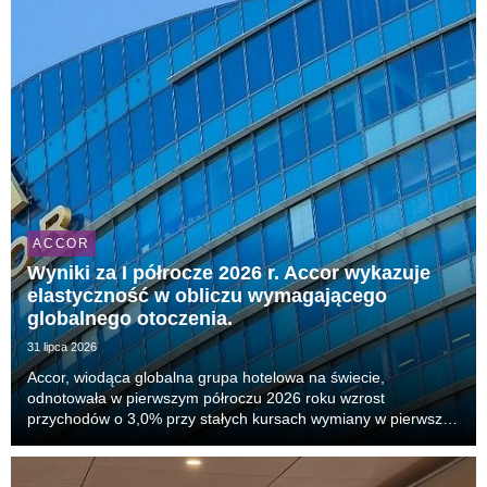
ACCOR
Wyniki za I półrocze 2026 r. Accor wykazuje
elastyczność w obliczu wymagającego
globalnego otoczenia.
31 lipca 2026
Accor, wiodąca globalna grupa hotelowa na świecie,
odnotowała w pierwszym półroczu 2026 roku wzrost
przychodów o 3,0% przy stałych kursach wymiany w pierwszej
połowie bieżącego roku, ze wzrostem powtarzalnego
wskaźnika EBITDA o 6,5%. Kluczowy wskaźnik RevPAR
(przychód na...