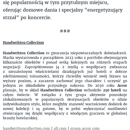
się popularnością w tym przytulnym miejscu,
oferując domowe dania i specjalny "energetyzujący
strzał" po koncercie.
###
Handwritten Collection
Handwritten Collection
to gwarancja niepowtarzalnych doświadczeń.
Marka wystartowała z początkiem 2023 roku z portfolio obejmującym
kilkanaście obiektów i ponad setką kolejnych na różnych etapach
negocjacji. Zaprojektowano ją z myślą o współpracy zwłaszcza
z niezależnymi właścicielami działających już hoteli o dobrze
zdefiniowanej tożsamości, którzy chcieliby wznieść swój biznes na
wyższy poziom, a zarazem zachować jego charakter i uczynić go
jednym ze składników przyszłego sukcesu. Do 2030 roku
Accor
planuje, by w skład
Handwritten Collection
wchodziło
250 hoteli
na
całym świecie. W związku z tym grupa aktywnie poszukuje
zlokalizowanych w popularnych destynacjach obiektów o silnie
indywidualnym stylu, które mogłyby stanowić wartościowy dodatek do
nowej kolekcji i są gotowe, by w pełni wykorzystać możliwości
otwierające się dzięki współpracy z wiodącym graczem w globalnej
branży hotelarskiej.
handwrittencollection.com
|
all.com
|
group.accor.com