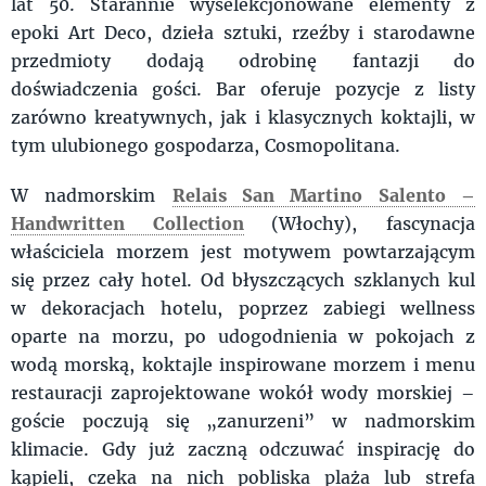
lat 50. Starannie wyselekcjonowane elementy z
epoki Art Deco, dzieła sztuki, rzeźby i starodawne
przedmioty dodają odrobinę fantazji do
doświadczenia gości. Bar oferuje pozycje z listy
zarówno kreatywnych, jak i klasycznych koktajli, w
tym ulubionego gospodarza, Cosmopolitana.
W nadmorskim
Relais San Martino Salento –
Handwritten Collection
(Włochy), fascynacja
właściciela morzem jest motywem powtarzającym
się przez cały hotel. Od błyszczących szklanych kul
w dekoracjach hotelu, poprzez zabiegi wellness
oparte na morzu, po udogodnienia w pokojach z
wodą morską, koktajle inspirowane morzem i menu
restauracji zaprojektowane wokół wody morskiej –
goście poczują się „zanurzeni” w nadmorskim
klimacie. Gdy już zaczną odczuwać inspirację do
kąpieli, czeka na nich pobliska plaża lub strefa