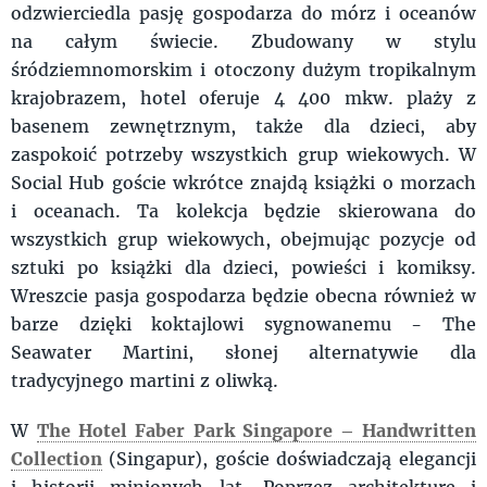
odzwierciedla pasję gospodarza do mórz i oceanów
na całym świecie. Zbudowany w stylu
śródziemnomorskim i otoczony dużym tropikalnym
krajobrazem, hotel oferuje 4 400 mkw. plaży z
basenem zewnętrznym, także dla dzieci, aby
zaspokoić potrzeby wszystkich grup wiekowych. W
Social Hub goście wkrótce znajdą książki o morzach
i oceanach. Ta kolekcja będzie skierowana do
wszystkich grup wiekowych, obejmując pozycje od
sztuki po książki dla dzieci, powieści i komiksy.
Wreszcie pasja gospodarza będzie obecna również w
barze dzięki koktajlowi sygnowanemu - The
Seawater Martini, słonej alternatywie dla
tradycyjnego martini z oliwką.
W
The Hotel Faber Park Singapore – Handwritten
Collection
(Singapur), goście doświadczają elegancji
i historii minionych lat. Poprzez architekturę i