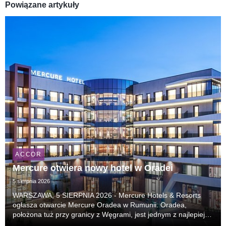
Powiązane artykuły
ACCOR
Mercure otwiera nowy hotel w Oradei
5 sierpnia 2026
WARSZAWA, 5 SIERPNIA 2026 - Mercure Hotels & Resorts
ogłasza otwarcie Mercure Oradea w Rumunii. Oradea,
położona tuż przy granicy z Węgrami, jest jednym z najlepiej
zachowanych miast secesyjnych w Europie i coraz częściej