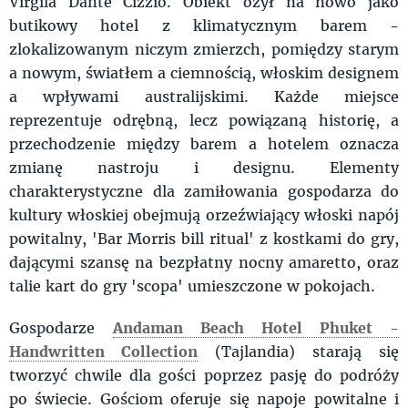
Virgila Dante Cizzio. Obiekt ożył na nowo jako
butikowy hotel z klimatycznym barem -
zlokalizowanym niczym zmierzch, pomiędzy starym
a nowym, światłem a ciemnością, włoskim designem
a wpływami australijskimi. Każde miejsce
reprezentuje odrębną, lecz powiązaną historię, a
przechodzenie między barem a hotelem oznacza
zmianę nastroju i designu. Elementy
charakterystyczne dla zamiłowania gospodarza do
kultury włoskiej obejmują orzeźwiający włoski napój
powitalny, 'Bar Morris bill ritual' z kostkami do gry,
dającymi szansę na bezpłatny nocny amaretto, oraz
talie kart do gry 'scopa' umieszczone w pokojach.
Gospodarze
Andaman Beach Hotel Phuket -
Handwritten Collection
(Tajlandia) starają się
tworzyć chwile dla gości poprzez pasję do podróży
po świecie. Gościom oferuje się napoje powitalne i