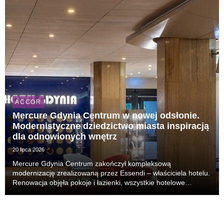
ACCOR
Mercure Gdynia Centrum w nowej odsłonie.
Modernistyczne dziedzictwo miasta inspiracją
dla odnowionych wnętrz
20 lipca 2026
Mercure Gdynia Centrum zakończył kompleksową
modernizację zrealizowaną przez Essendi – właściciela hotelu.
Renowacja objęła pokoje i łazienki, wszystkie hotelowe
korytarze, sale konferencyjne, restaurację Winestone oraz
lobby i recepcję. Nowa odsłona hotelu odwołuje się ...