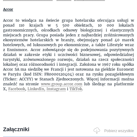
Accor
Accor to wiodąca na świecie grupa hotelarska oferująca usługi w
ponad 110 krajach w 5 500 obiektach, 10 000 lokalach
gastronomicznych, ośrodkach odnowy biologicznej i elastycznych
miejscach pracy. Grupa posiada jeden z najbardziej zróżnicowanych
ekosystemów hotelarskich w branży, obejmujący ponad 40 marek
hotelowych, od luksusowych po ekonomiczne, a także Lifestyle wraz
z Ennismore. Accor zobowiązuje się do podejmowania pozytywnych
działań w zakresie etyki i uczciwości biznesowej, odpowiedzialnej
turystyki, zrównoważonego rozwoju, działań na rzecz społeczności
lokalnej oraz różnorodności i integracji. Założona w 1967 roku spółka
Accor SA ma siedzibę we Francji i jest notowana na giełdzie Euronext
w Paryżu (kod ISIN: FR0000120404) oraz na rynku pozagiełdowym
(Ticker: ACCYY) w Stanach Zjednoczonych. Więcej informacji można
znaleźć na stronie
www.group.accor.com
lub śledząc na platformie
X,
Facebook
,
LinkedIn,
Instagram
i
TikTok
.
Załączniki
Pobierz wszystkie