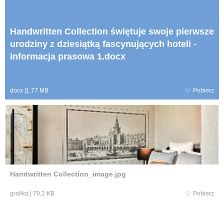
Handwritten Collection świętuje swoje pierwsze
urodziny z dziesiątką fascynujących hoteli -
informacja prasowa 1.docx
docx
|
1,77 MB
Pobierz
Handwritten Collection_image.jpg
grafika
|
79,2 KB
Pobierz