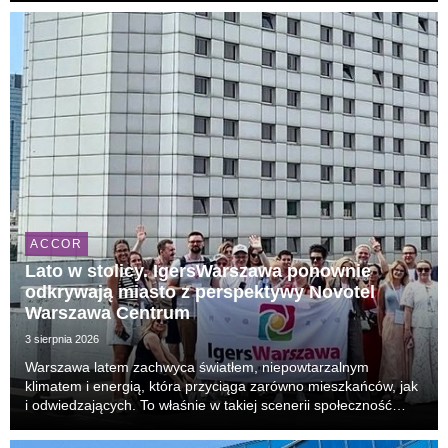
pojawia się na listach najciekawszych kierunk...
ACCOR
Lato w stolicy. IgersWarszawa ponownie
odkrywają miasto z perspektywy Novotel
Warszawa Centrum
3 sierpnia 2026
Warszawa latem zachwyca światłem, niepowtarzalnym
klimatem i energią, która przyciąga zarówno mieszkańców, jak
i odwiedzających. To właśnie w takiej scenerii społeczność
IgersWarszawa po raz kolejny spotkała się w Novotel
Warszawa Centrum na wyjątkowym Instameecie, podcz...