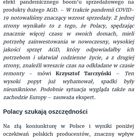
efekt pandemicznego boom’u sprzedażowego na
produkty dużego AGD. –
W trakcie pandemii COVID-
19 notowaliśmy znaczący wzrost sprzedaży. Z jednej
strony wynikało to z tego, że Polacy, spędzając
znacznie więcej czasu w swoich domach, mieli
potrzebę zainwestowania w nowoczesny, wysokiej
jakości sprzęt AGD, który odpowiadałby ich
potrzebom i ułatwiał codzienne życie, a z drugiej
strony, znaleźli wreszcie czas na odkładane w czasie
remonty
– mówi
Krzysztof Tarczyński
–
Ten
wysoki popyt już wyhamował, spadki były
nieuniknione. Podobnie sytuacja wygląda także na
zachodzie Europy
– zauważa ekspert.
Polacy szukają oszczędności
Na złą koniunkturę w Polsce i wyniki poniżej
oczekiwań polskich producentów, znaczny wpływ