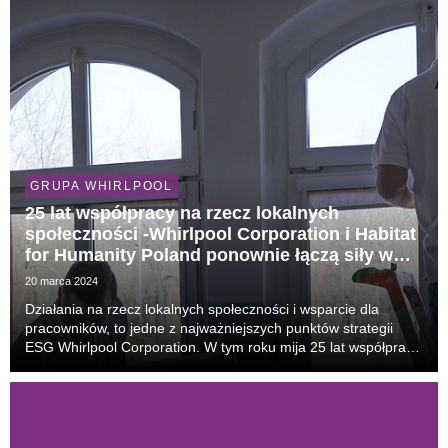
GRUPA WHIRLPOOL
25 lat współpracy na rzecz lokalnych
społeczności -Whirlpool Corporation i Habitat
for Humanity Poland ponownie łączą siły w
szczytnym celu
20 marca 2024
Działania na rzecz lokalnych społeczności i wsparcie dla
pracowników, to jedne z najważniejszych punktów strategii
ESG Whirlpool Corporation. W tym roku mija 25 lat współpracy
amerykańskiego producenta z Fundacją Habitat for Humanity
Poland. Ta inicjatywa pozwala nam nie...