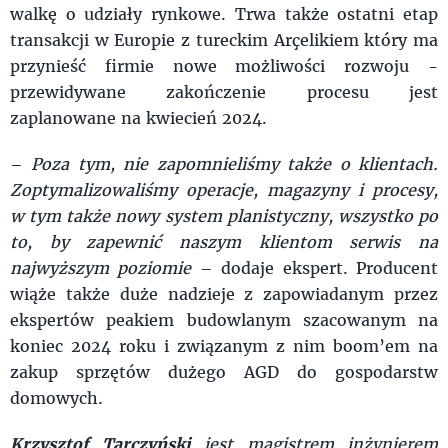
walkę o udziały rynkowe. Trwa także ostatni etap
transakcji w Europie z tureckim Arçelikiem który ma
przynieść firmie nowe możliwości rozwoju -
przewidywane zakończenie procesu jest
zaplanowane na kwiecień 2024.
–
Poza tym, nie zapomnieliśmy także o klientach.
Zoptymalizowaliśmy operacje, magazyny i procesy,
w tym także nowy system planistyczny, wszystko po
to, by zapewnić naszym klientom serwis na
najwyższym poziomie
– dodaje ekspert. Producent
wiąże także duże nadzieje z zapowiadanym przez
ekspertów peakiem budowlanym szacowanym na
koniec 2024 roku i związanym z nim boom’em na
zakup sprzętów dużego AGD do gospodarstw
domowych.
Krzysztof Tarczyński
jest magistrem inżynierem