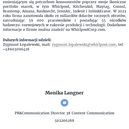
zmieniającym się potrzebom konsumentów poprzez swoje ikoniczne
portfolio marek, w tym Whirlpool, KitchenAid, Maytag, Consul,
Brastemp, Amana, Bauknecht, JennAir, Indesit i InSinkErator. W 2023
roku firma zanotowała około 19 miliardów dolarów rocznych obrotów,
zatrudniając 59 000 pracowników i posiadając 55 ośrodków
badawczo-rozwojowych w zakresie produkcji i technologii. Dodatkowe
informacje o firmie można znaleźć na WhirlpoolCorp.com.
Dalszych informacji udzieli:
Zygmunt Łopalewski, mail:
zygmunt.lopalewski@whirlpool.com
, tel:
+48603096418
Monika Langner
PR&Communication Director
38 Content Communication
502266288