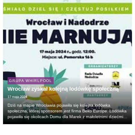
GRUPA WHIRLPOOL
Wrocław zyskał kolejną lodówkę społeczną
17 maja 2024
Dziś na mapie Wrocławia pojawiła się kolejna lodówka
społeczna, której sponsorem jest firma Beko Europe. Lodówka
pojawiła się okolicach Domu dla Marek z małoletnimi dziećmi i
kobiet w ciąży, prowadzonego przez Stowarzyszenie “Misja
Dworcowa” im. Ks. Jana Schneidera.