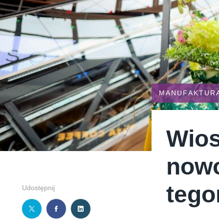
TYMIENIECKIEGO 17
APPLIA
HOLI BALI
THE MAGNUM IC
MANUFAKTUR
Wios
nowo
tego
Udostępnij