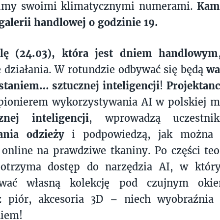
umy swoimi klimatycznymi numerami.
Kami
galerii handlowej o godzinie 19.
lę (24.03), która jest dniem handlowym
 działania. W rotundzie odbywać się będą
wa
staniem… sztucznej inteligencji
!
Projektan
 pionierem wykorzystywania AI w polskiej 
nej inteligencji
, wprowadzą uczest
ania odzieży
i podpowiedzą, jak można p
online na prawdziwe tkaniny. Po części teo
 otrzyma dostęp do narzędzia AI, w któ
ować własną kolekcję pod czujnym okiem
z piór, akcesoria 3D – niech wyobraźnia
niem!