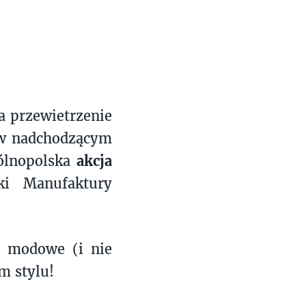
 przewietrzenie
y w nadchodzącym
gólnopolska
akcja
i Manufaktury
ż modowe (i nie
m stylu!