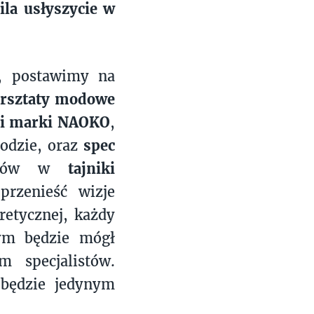
la usłyszycie w
, postawimy na
rsztaty modowe
ci marki NAOKO
,
modzie, oraz
spec
ników w
tajniki
rzenieść wizje
retycznej, każdy
rym będzie mógł
 specjalistów.
 będzie jedynym