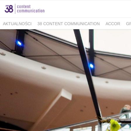
AKTUALNOŚCI
38 CONTENT COMMUNICATION
ACCOR
G
MINISTERSTWO KLIMATU I ŚRODOWISKA
FELLOWMIND
IOŚ
WALKING KORZENIOWSKI
INDESIT
GRUPA WHIRLPOOL
K
BERIMAL
ACCOR MARKETPLACE KRAKÓW
TUTORE POLAN
MEDICOVER SENIOR
MEDICOVER STOMATOLOGIA
PUCKIE
KAMBUKKA
BESYMBIO
ZŁOTOPOLSKA DOLINA
DR.BACTY
GREEN CAFFÈ NERO
AHMAD TEA LONDON
AKBAR
SAND
TCG PROCESS POLSKA
ALMATUR
ENERGIA POLSKA
ZAD
BARTOLINI AIR
ALCON - MAMY OKO NA ZAĆMĘ
PREGNABIT
WARMIA I MAZURY
DERMENA
GABRIELLA
LAVEO
PANE
SACHOL KIDS
CITY GOLF ŁÓDŹ
BIOMED
FORUM 76
#E
ZYMETRIA
INSTYTUT KSIĄŻKI
GRUPA RMF
ESTE SYNERG