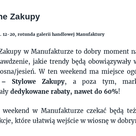
ne Zakupy
. 12-20, rotunda galerii handlowej Manufaktury
Zakupy w Manufakturze to dobry moment na
prawdzenie, jakie trendy będą obowiązywał
iosna/jesień. W ten weekend ma miejsce o
 – Stylowe Zakupy
, a poza tym, mark
ały
dedykowane rabaty, nawet do 60%
!
y weekend w Manufakturze czekać będą te
akcje, które ułatwią wejście w wiosnę w dobry