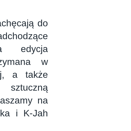
achęcają do
nadchodzące
a edycja
rzymana w
ej, a także
sztuczną
praszamy na
ka i K-Jah