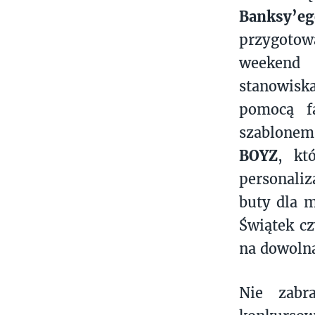
Banksy’eg
przygotow
weeken
stanowis
pomocą f
szablonem 
BOYZ
, kt
personali
buty dla m
Świątek cz
na dowoln
Nie zabr