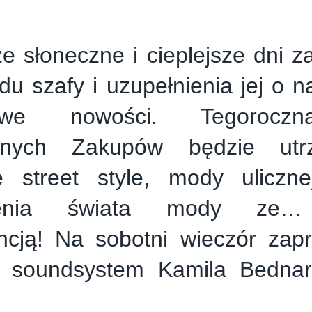
e słoneczne i cieplejsze dni z
du szafy i uzupełnienia jej o 
owe nowości. Tegoroczn
nnych Zakupów będzie ut
e street style, mody uliczn
zenia świata mody ze… 
gencją! Na sobotni wieczór za
t soundsystem Kamila Bednar