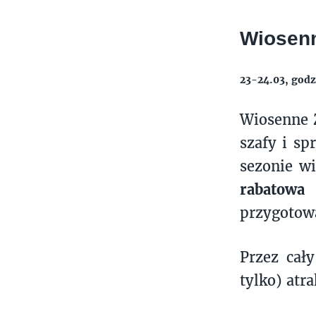
Wiosen
23-24.03, godz
Wiosenne 
szafy i s
sezonie w
rabatowa
przygotow
Przez cał
tylko) atr