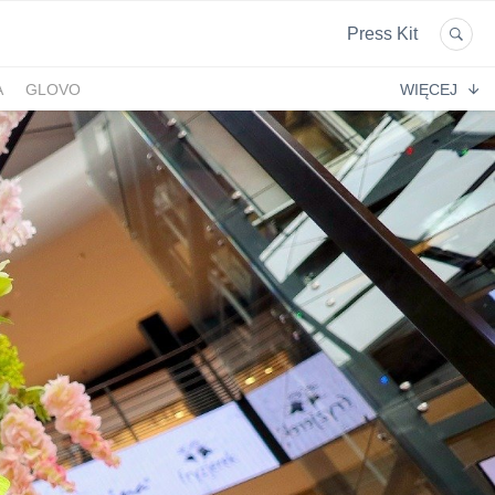
Press Kit
A
GLOVO
WIĘCEJ
EKPOL
GREEN FACTORY LOGISTICS
 AFTIGEL
HYAL-DROP MULTI
EKTIN
NA
CENTRUM MEDYCZNE DAMIANA
VENOFLEX
EMPIK FOTO
SAXX
AG MOTORS
ND
DELECTA
KONSPOL
NBIO GROUP
UNITOP
GORENJE
ZAGŁĘBIOWSKA METROPOLIA
STETHOME
FUNDACJA NAGLE SAMI
MERCEDES
GIO
PRIME SPANISH PROPERTIES
SPEDIMO
CIA
REBERNIA
BEKO
TDJ ESTATE
RAL CARE
LIBERTY INVESTMENTS
ESSENDI