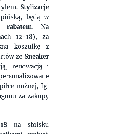
stylem.
Stylizacje
ipińską, będą w
 rabatem
. Na
nach 12-18), za
sną koszulkę z
ertów ze
Sneaker
ją, renowacją i
personalizowane
piłce nożnej, Igi
ragonu za zakupy
18
na stoisku