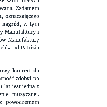
setkami małych
owana. Zadaniem
u
, oznaczającego
0 nagród
, w tym
by Manufaktury i
ców Manufaktury
ebka od Patrizia
kowy
koncert da
arność zdobył po
 lat jest jedną z
enie muzycznej.
 z powodzeniem