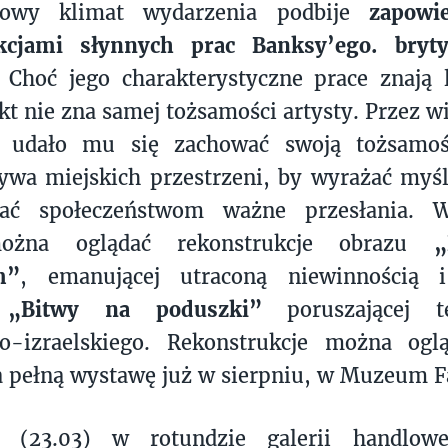
arowy klimat wydarzenia podbije
zapowi
kcjami słynnych prac Banksy’ego. bryty
. Choć jego charakterystyczne prace znają
kt nie zna samej tożsamości artysty. Przez wie
 udało mu się zachować swoją tożsamoś
ywa miejskich przestrzeni, by wyrażać myś
wać społeczeństwom ważne przesłania. 
ożna oglądać rekonstrukcje obrazu
„
m”
, emanującej utraconą niewinnością i
i
„Bitwy na poduszki”
poruszającej t
ko-izraelskiego. Rekonstrukcje można ogl
 pełną wystawę już w sierpniu, w Muzeum F
 (23.03) w rotundzie galerii handlo