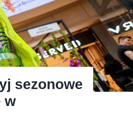
ryj sezonowe
ę w