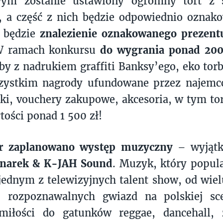
ym zostanie ustawiony ogromny tort z 
, a część z nich będzie odpowiednio oznak
a będzie
znalezienie oznakowanego prezent
W ramach konkursu
do wygrania ponad 20
rby z nadrukiem graffiti Banksy’ego, eko tor
zystkim nagrody ufundowane przez najem
i, vouchery zakupowe, akcesoria, w tym tor
tości ponad 1 500 zł!
r zaplanowano występ muzyczny
– wyjąt
narek & K-JAH
Sound
. Muzyk, który popul
jednym z telewizyjnych talent show, od wielu
ej rozpoznawalnych gwiazd na polskiej sc
iłości do gatunków reggae, dancehall,