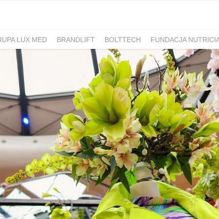
RUPA LUX MED
BRANDLIFT
BOLTTECH
FUNDACJA NUTRICI
-PIB
IRON MOUNTAIN POLSKA
NEW WORK
ATLAS
SM ML
IDS&CO.
PIZZAPORTAL.PL
MAXIBIOTIC
OCUVITE
SACHOL
D
ROMET
SANOFI
KRAJOWA RZEMIEŚLNICZA IZBA OPTYCZ
 HOSPICJUM
TERAPIA REZONANSEM MAGNETYCZNYM - MBST
PACSAFE
LORUS
CONTIGO
ZAMEK TOPACZ
BAKALLA
RA
JASMEEN
MOMME
ALKEMIE
SZPITAL MEDICOVER
E
BANO
POKONAJ ZAĆMĘ, POPRAW WIDZENIE
GÓRNOŚLĄSKO-
UNICEF
JASNUM
PHARMENA
BETHRU
MANUFAKTURA
K CARSHARING
BUDVAR
ŁÓDŹ KALISKA
PLAYFAIR
POLRE
FEKT1BUTELKI
COLOSTRUM
CARLSBERG
GEN4GEN
BAL
Y
UNILEVER
HUMAN ANSWER INSTITUTE
PIERRE FABRE O