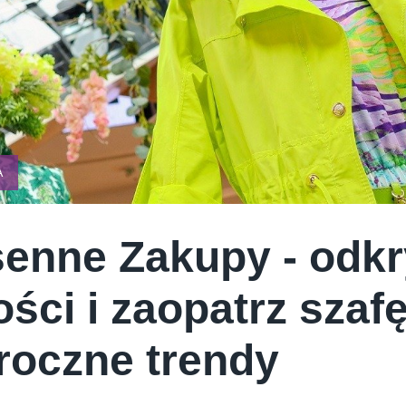
E CREAM COMPANY
PSTRYK
A
enne Zakupy - odk
ści i zaopatrz szaf
roczne trendy