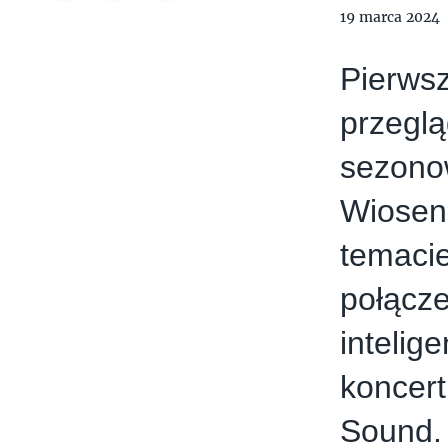
19 marca 2024
Pierwsz
przeglą
sezon
Wiose
temaci
połąc
inteli
koncer
Sound.