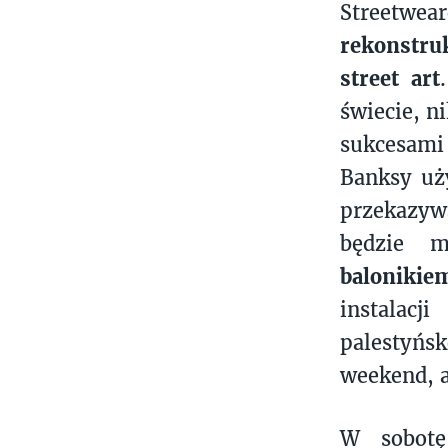
Streetwe
rekonstru
street art
świecie, ni
sukcesami
Banksy uż
przekazy
będzie m
balonikie
instalacj
palestyńs
weekend, a
W sobotę