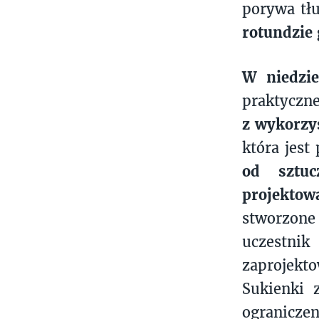
porywa tł
rotundzie 
W niedzie
praktyczne
z wykorzy
która jest
od sztucz
projektow
stworzone 
uczestnik
zaprojekt
Sukienki 
ogranicze