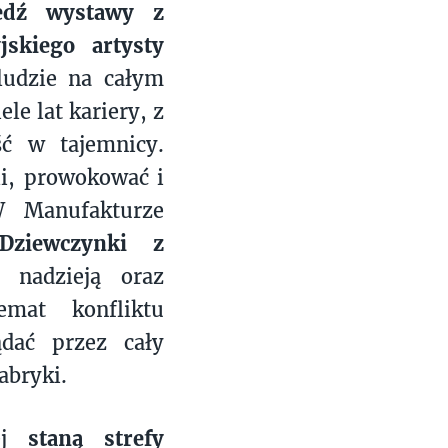
edź wystawy z
jskiego artysty
 ludzie na całym
le lat kariery, z
ć w tajemnicy.
li, prowokować i
W Manufakturze
Dziewczynki z
 nadzieją oraz
emat konfliktu
ądać przez cały
abryki.
wej
staną strefy