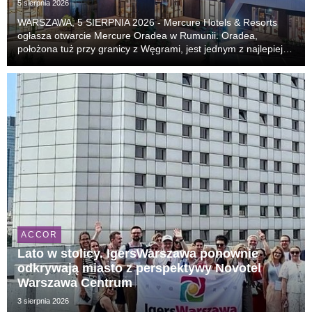
5 sierpnia 2026
WARSZAWA, 5 SIERPNIA 2026 - Mercure Hotels & Resorts
ogłasza otwarcie Mercure Oradea w Rumunii. Oradea,
położona tuż przy granicy z Węgrami, jest jednym z najlepiej
zachowanych miast secesyjnych w Europie i coraz częściej
pojawia się na listach najciekawszych kierunk...
ACCOR
Lato w stolicy. IgersWarszawa ponownie
odkrywają miasto z perspektywy Novotel
Warszawa Centrum
3 sierpnia 2026