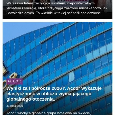
Warszawa latem zachwyca światłem, niepowtarzalnym
klimatem i energią, która przyciąga zarówno mieszkańców, jak
i odwiedzających. To właśnie w takiej scenerii społeczność
IgersWarszawa po raz kolejny spotkała się w Novotel
Warszawa Centrum na wyjątkowym Instameecie, podcz...
ACCOR
Wyniki za I półrocze 2026 r. Accor wykazuje
elastyczność w obliczu wymagającego
globalnego otoczenia.
31 lipca 2026
Accor, wiodąca globalna grupa hotelowa na świecie,