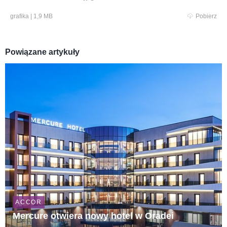
grafika
|
1,9 MB
Pobierz
Powiązane artykuły
ACCOR
Mercure otwiera nowy hotel w Oradei