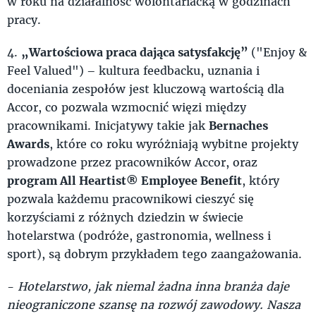
w roku na działalność wolontariacką w godzinach
pracy.
4.
„Wartościowa praca dająca satysfakcję”
("Enjoy &
Feel Valued")
–
kultura feedbacku, uznania i
doceniania zespołów jest kluczową wartością dla
Accor, co pozwala wzmocnić więzi między
pracownikami. Inicjatywy takie jak
Bernaches
Awards
, które co roku wyróżniają wybitne projekty
prowadzone przez pracowników Accor, oraz
program All Heartist® Employee Benefit
, który
pozwala każdemu pracownikowi cieszyć się
korzyściami z różnych dziedzin w świecie
hotelarstwa (podróże, gastronomia, wellness i
sport), są dobrym przykładem tego zaangażowania.
-
Hotelarstwo, jak niemal żadna inna branża daje
nieograniczone szansę na rozwój zawodowy. Nasza