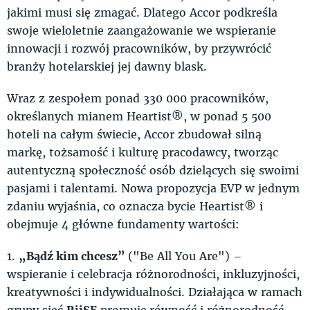
jakimi musi się zmagać. Dlatego Accor podkreśla
swoje wieloletnie zaangażowanie we wspieranie
innowacji i rozwój pracowników, by przywrócić
branży hotelarskiej jej dawny blask.
Wraz z zespołem ponad 330 000 pracowników,
określanych mianem Heartist®, w ponad 5 500
hoteli na całym świecie, Accor zbudował silną
markę, tożsamość i kulturę pracodawcy, tworząc
autentyczną społeczność osób dzielących się swoimi
pasjami i talentami. Nowa propozycja EVP w jednym
zdaniu wyjaśnia, co oznacza bycie Heartist® i
obejmuje 4 główne fundamenty wartości:
1.
„Bądź kim chcesz”
("Be All You Are") –
wspieranie i celebracja różnorodności, inkluzyjności,
kreatywności i indywidualności. Działająca w ramach
grupy sieć
RiiSE
promuje
równość i różnorodność