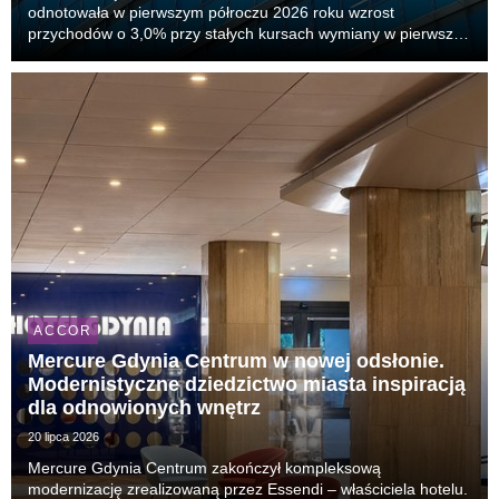
odnotowała w pierwszym półroczu 2026 roku wzrost
przychodów o 3,0% przy stałych kursach wymiany w pierwszej
połowie bieżącego roku, ze wzrostem powtarzalnego
wskaźnika EBITDA o 6,5%. Kluczowy wskaźnik RevPAR
(przychód na...
ACCOR
Mercure Gdynia Centrum w nowej odsłonie.
Modernistyczne dziedzictwo miasta inspiracją
dla odnowionych wnętrz
20 lipca 2026
Mercure Gdynia Centrum zakończył kompleksową
modernizację zrealizowaną przez Essendi – właściciela hotelu.