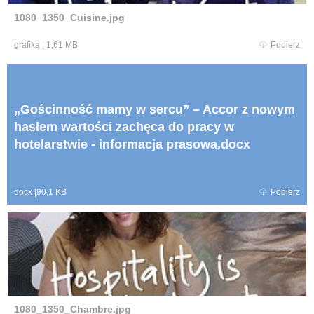
1080_1350_Cuisine.jpg
grafika
|
1,61 MB
Pobierz
„Gościnność mamy w sercu” – Accor z nowym
hasłem wartości zachęca do pracy w
hotelarstwie - informacja prasowa.docx
docx
|
90,1 KB
Pobierz
1080_1350_Chambre.jpg