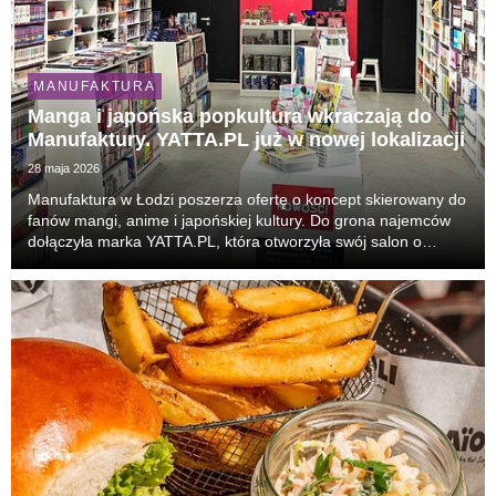
MANUFAKTURA
Manga i japońska popkultura wkraczają do
Manufaktury. YATTA.PL już w nowej lokalizacji
28 maja 2026
Manufaktura w Łodzi poszerza ofertę o koncept skierowany do
fanów mangi, anime i japońskiej kultury. Do grona najemców
dołączyła marka YATTA.PL, która otworzyła swój salon o
powierzchni ok. 70 m². To 31. punkt sieci w Polsce i nowa
odsłona obecności marki w Łodzi. Klienc...