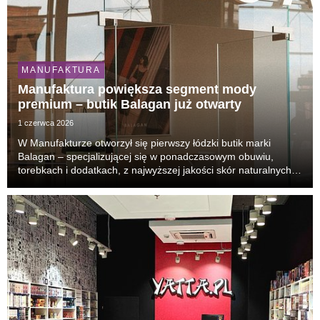
MANUFAKTURA
Manufaktura powiększa segment mody
premium – butik Balagan już otwarty
1 czerwca 2026
W Manufakturze otworzył się pierwszy łódzki butik marki
Balagan – specjalizującej się w ponadczasowym obuwiu,
torebkach i dodatkach, z najwyższej jakości skór naturalnych.
Sklep marki jest zlokalizowany na parterze budynku galerii
handlowej.