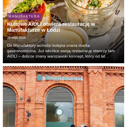
MANUFAKTURA
Kultowe AïOLI otwiera restaurację w
Manufakturze w Łodzi
26 maja 2026
Do Manufaktury wchodzi kolejna znana marka
gastronomiczna. Już wkrótce swoją restaurację otworzy tam
AïOLI – dobrze znany warszawski koncept, który od lat
przyciąga tłumy gości i uchodzi za jeden z najbardziej
rozpoznawalnych lokali lifestyle’owych w stolicy.