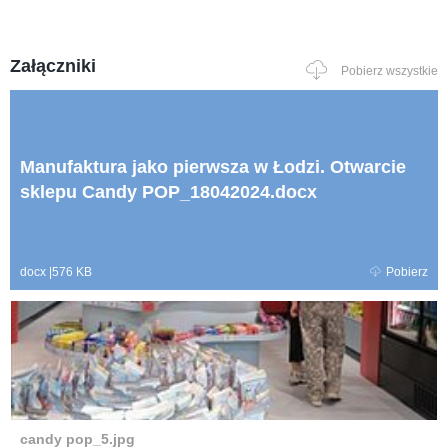
Załączniki
Pobierz wszystkie
Manufaktura jako pierwsza w Łodzi. Otwarcie
sklepu Candy POP_18042024.docx
docx
|
576 KB
Pobierz
candy pop_5.jpg