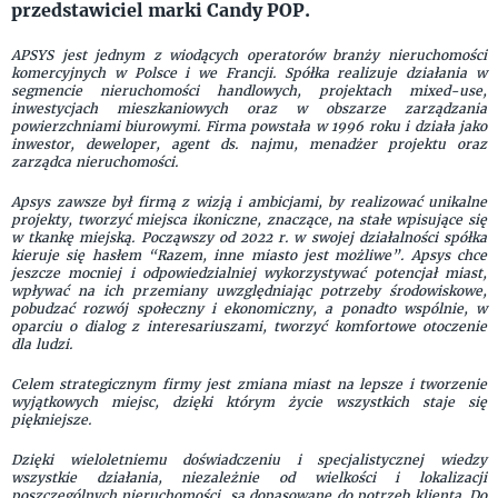
przedstawiciel marki Candy POP.
APSYS jest jednym z wiodących operatorów branży nieruchomości
komercyjnych w Polsce i we Francji. Spółka realizuje działania w
segmencie nieruchomości handlowych, projektach mixed-use,
inwestycjach mieszkaniowych oraz w obszarze zarządzania
powierzchniami biurowymi. Firma powstała w 1996 roku i działa jako
inwestor, deweloper, agent ds. najmu, menadżer projektu oraz
zarządca nieruchomości.
Apsys zawsze był firmą z wizją i ambicjami, by realizować unikalne
projekty, tworzyć miejsca ikoniczne, znaczące, na stałe wpisujące się
w tkankę miejską. Począwszy od 2022 r. w swojej działalności spółka
kieruje się hasłem “Razem, inne miasto jest możliwe”. Apsys chce
jeszcze mocniej i odpowiedzialniej wykorzystywać potencjał miast,
wpływać na ich przemiany uwzględniając potrzeby środowiskowe,
pobudzać rozwój społeczny i ekonomiczny, a ponadto wspólnie, w
oparciu o dialog z interesariuszami, tworzyć komfortowe otoczenie
dla ludzi.
Celem strategicznym firmy jest zmiana miast na lepsze i tworzenie
wyjątkowych miejsc, dzięki którym życie wszystkich staje się
piękniejsze.
Dzięki wieloletniemu doświadczeniu i specjalistycznej wiedzy
wszystkie działania, niezależnie od wielkości i lokalizacji
poszczególnych nieruchomości, są dopasowane do potrzeb klienta. Do