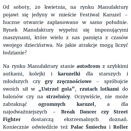
Od soboty, 20 kwietnia, na rynku Manufaktury
pojawi się jedyny w mieście Festiwal Karuzel –
huczne otwarcie zaplanowano w samo południe.
Rynek Manufaktury wypełni się imponującymi
maszynami, które wielu z nas pamięta z czasów
swojego dzieciństwa. Na jakie atrakcje mogą liczyć
łodzianie?
Na rynku Manufaktury stanie
autodrom
z szybkimi
autkami, kolejki i
karuzelki
dla starszych i
młodszych czy
gry zręcznościowe
– spróbujcie
swoich sił w
„Ustrzel gola”
,
rzutach lotkami
do
balonów czy na
strzelnicy
. Oczywiście, nie może
zabraknąć
ogromnych karuzel
, a dla
najodważniejszych –
Break Dancer czy Street
Fighter
dostarczą ekstremalnych doznań.
Koniecznie odwiedźcie też
Pałac Śmiechu
i
Roller