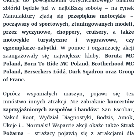
zbiórki będzie już w najbliższą sobotę – na rynek
Manufaktury zjadą się
przepiękne motocykle –
począwszy od sportowych, ztuningowanych modeli,
przez wyczynowe, choppery, cruisery, a także
motocykle turystyczne i wyprawowe, czy
egzemplarze-zabytki
. W pomoc i organizację akcji
zaangażowały się największe kluby:
Boruta MC
Poland, Born To Ride MC Poland, Brotherhood MC
Poland, Berserkers Łódź, Dark Sqadron oraz Group
of Franc.
Oprócz wspaniałych maszyn, pojawi się tez
mnóstwo innych atrakcji. Nie zabraknie
koncertów
zaprzyjaźnionych zespołów i bandów
: San Escobar,
Naked Root, Wydział Diagnostyki, Bodzis, Amok,
Ukeje i… Normalsi! Wsparcie akcji okaże także
Straż
Pożarna
– strażacy pojawią się z atrakcjami dla