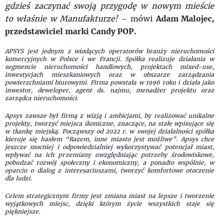
gdzieś zaczynać swoją przygodę w nowym mieście
to właśnie w Manufakturze!
– mówi
Adam Malojec,
przedstawiciel marki Candy POP.
APSYS jest jednym z wiodących operatorów branży nieruchomości
komercyjnych w Polsce i we Francji. Spółka realizuje działania w
segmencie nieruchomości handlowych, projektach mixed-use,
inwestycjach mieszkaniowych oraz w obszarze zarządzania
powierzchniami biurowymi. Firma powstała w 1996 roku i działa jako
inwestor, deweloper, agent ds. najmu, menadżer projektu oraz
zarządca nieruchomości.
Apsys zawsze był firmą z wizją i ambicjami, by realizować unikalne
projekty, tworzyć miejsca ikoniczne, znaczące, na stałe wpisujące się
w tkankę miejską. Począwszy od 2022 r. w swojej działalności spółka
kieruje się hasłem “Razem, inne miasto jest możliwe”. Apsys chce
jeszcze mocniej i odpowiedzialniej wykorzystywać potencjał miast,
wpływać na ich przemiany uwzględniając potrzeby środowiskowe,
pobudzać rozwój społeczny i ekonomiczny, a ponadto wspólnie, w
oparciu o dialog z interesariuszami, tworzyć komfortowe otoczenie
dla ludzi.
Celem strategicznym firmy jest zmiana miast na lepsze i tworzenie
wyjątkowych miejsc, dzięki którym życie wszystkich staje się
piękniejsze.