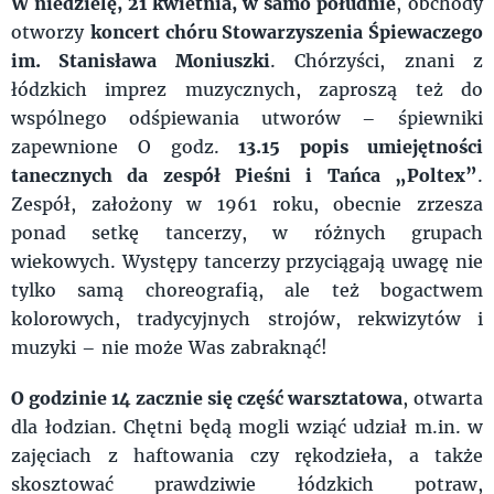
W niedzielę, 21 kwietnia, w samo południe
, obchody
otworzy
koncert chóru Stowarzyszenia Śpiewaczego
im. Stanisława Moniuszki
. Chórzyści, znani z
łódzkich imprez muzycznych, zaproszą też do
wspólnego odśpiewania utworów – śpiewniki
zapewnione O godz.
13.15
popis umiejętności
tanecznych da zespół Pieśni i Tańca „Poltex”
.
Zespół, założony w 1961 roku, obecnie zrzesza
ponad setkę tancerzy, w różnych grupach
wiekowych. Występy tancerzy przyciągają uwagę nie
tylko samą choreografią, ale też bogactwem
kolorowych, tradycyjnych strojów, rekwizytów i
muzyki – nie może Was zabraknąć!
O godzinie 14 zacznie się część warsztatowa
, otwarta
dla łodzian. Chętni będą mogli wziąć udział m.in. w
zajęciach z haftowania czy rękodzieła, a także
skosztować prawdziwie łódzkich potraw,