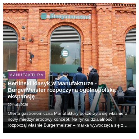
rozpoznawalnych lokali lifestyle’owych w stolicy.
MANUFAKTURA
Berliński klasyk w Manufakturze -
BurgerMeister rozpoczyna ogólnopolską
ekspansję
20 maja 2026
Oferta gastronomiczna Manufaktury poszerzyła się właśnie o
nowy międzynarodowy koncept. Na rynku działalność
rozpoczął właśnie Burgermeister – marka wywodząca się z
Berlina, znana z miejskiego formatu casual food i
rozpoznawalnego menu opartego na burgerach, frytkach ora...