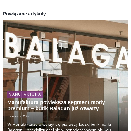
Powiązane artykuły
MANUFAKTURA
Manufaktura powiększa segment mody
premium – butik Balagan już otwarty
1 czerwca 2026
W Manufakturze otworzył się pierwszy łódzki butik marki
Balagan – specjalizującej się w ponadczasowym obuwiu,