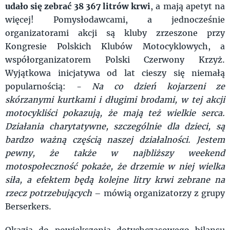
udało się zebrać 38 367 litrów krwi
, a mają apetyt na
więcej! Pomysłodawcami, a jednocześnie
organizatorami akcji są kluby zrzeszone przy
Kongresie Polskich Klubów Motocyklowych, a
współorganizatorem Polski Czerwony Krzyż.
Wyjątkowa inicjatywa od lat cieszy się niemałą
popularnością: -
Na co dzień kojarzeni ze
skórzanymi kurtkami i długimi brodami, w tej akcji
motocykliści pokazują, że mają też wielkie serca.
Działania charytatywne, szczególnie dla dzieci, są
bardzo ważną częścią naszej działalności. Jestem
pewny, że także w najbliższy weekend
motospołeczność pokaże, że drzemie w niej wielka
siła, a efektem będą kolejne litry krwi zebrane na
rzecz potrzebujących
– mówią organizatorzy z grupy
Berserkers.
Okazja do powiększenia dotychczasowego bilansu