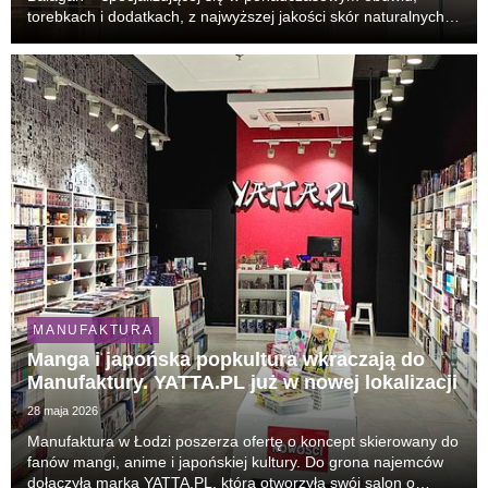
torebkach i dodatkach, z najwyższej jakości skór naturalnych.
Sklep marki jest zlokalizowany na parterze budynku galerii
handlowej.
MANUFAKTURA
Manga i japońska popkultura wkraczają do
Manufaktury. YATTA.PL już w nowej lokalizacji
28 maja 2026
Manufaktura w Łodzi poszerza ofertę o koncept skierowany do
fanów mangi, anime i japońskiej kultury. Do grona najemców
dołączyła marka YATTA.PL, która otworzyła swój salon o