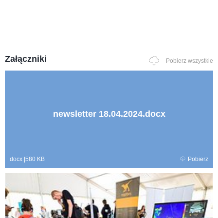
Załączniki
Pobierz wszystkie
newsletter 18.04.2024.docx
docx
|
580 KB
Pobierz