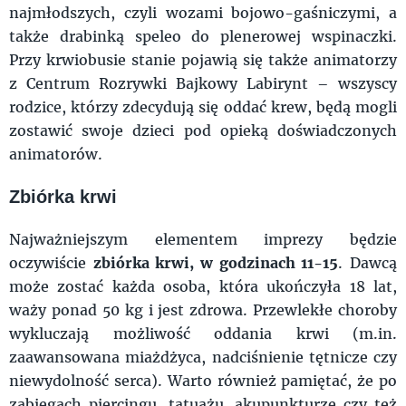
najmłodszych, czyli wozami bojowo-gaśniczymi, a
także drabinką speleo do plenerowej wspinaczki.
Przy krwiobusie stanie pojawią się także animatorzy
z Centrum Rozrywki Bajkowy Labirynt – wszyscy
rodzice, którzy zdecydują się oddać krew, będą mogli
zostawić swoje dzieci pod opieką doświadczonych
animatorów.
Zbiórka krwi
Najważniejszym elementem imprezy będzie
oczywiście
zbiórka krwi, w godzinach 11-15
. Dawcą
może zostać każda osoba, która ukończyła 18 lat,
waży ponad 50 kg i jest zdrowa. Przewlekłe choroby
wykluczają możliwość oddania krwi (m.in.
zaawansowana miażdżyca, nadciśnienie tętnicze czy
niewydolność serca). Warto również pamiętać, że po
zabiegach piercingu, tatuażu, akupunkturze czy też