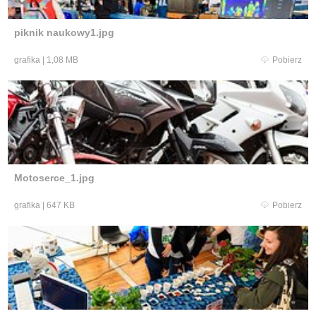
piknik naukowy1.jpg
grafika
|
1,08 MB
Pobierz
Motoserce_1.jpg
grafika
|
647 KB
Pobierz