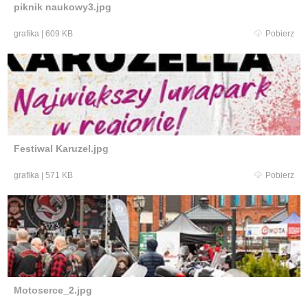
piknik naukowy3.jpg
grafika
|
609 KB
Pobierz
Festiwal Karuzel.jpg
grafika
|
571 KB
Pobierz
Motoserce_2.jpg