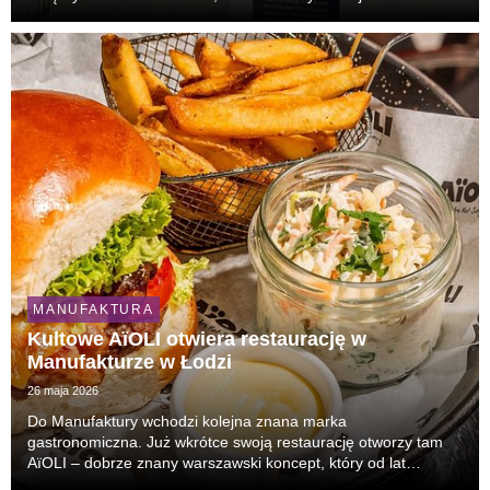
powierzchni ok. 70 m². To 31. punkt sieci w Polsce i nowa
odsłona obecności marki w Łodzi. Klienc...
MANUFAKTURA
Kultowe AïOLI otwiera restaurację w
Manufakturze w Łodzi
26 maja 2026
Do Manufaktury wchodzi kolejna znana marka
gastronomiczna. Już wkrótce swoją restaurację otworzy tam
AïOLI – dobrze znany warszawski koncept, który od lat
przyciąga tłumy gości i uchodzi za jeden z najbardziej