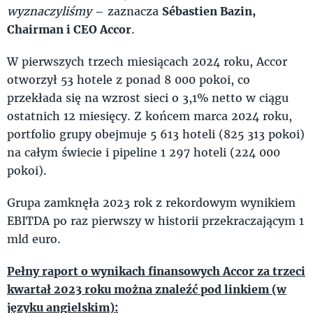
wyznaczyliśmy
– zaznacza
Sébastien Bazin,
Chairman i CEO Accor
.
W pierwszych trzech miesiącach 2024 roku, Accor
otworzył 53 hotele z ponad 8 000 pokoi, co
przekłada się na wzrost sieci o 3,1% netto w ciągu
ostatnich 12 miesięcy. Z końcem marca 2024 roku,
portfolio grupy obejmuje 5 613 hoteli (825 313 pokoi)
na całym świecie i pipeline 1 297 hoteli (224 000
pokoi).
Grupa zamknęła 2023 rok z rekordowym wynikiem
EBITDA po raz pierwszy w historii przekraczającym 1
mld euro.
Pełny raport o wynikach finansowych Accor za trzeci
kwartał 2023 roku można znaleźć pod linkiem (w
języku angielskim):