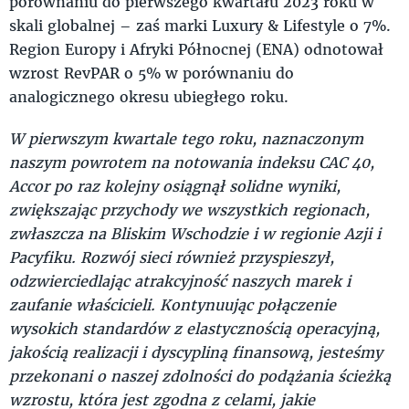
porównaniu do pierwszego kwartału 2023 roku w
skali globalnej – zaś marki Luxury & Lifestyle o 7%.
Region Europy i Afryki Północnej (ENA) odnotował
wzrost RevPAR o 5% w porównaniu do
analogicznego okresu ubiegłego roku.
W pierwszym kwartale tego roku, naznaczonym
naszym powrotem na notowania indeksu CAC 40,
Accor po raz kolejny osiągnął solidne wyniki,
zwiększając przychody we wszystkich regionach,
zwłaszcza na Bliskim Wschodzie i w regionie Azji i
Pacyfiku. Rozwój sieci również przyspieszył,
odzwierciedlając atrakcyjność naszych marek i
zaufanie właścicieli. Kontynuując połączenie
wysokich standardów z elastycznością operacyjną,
jakością realizacji i dyscypliną finansową, jesteśmy
przekonani o naszej zdolności do podążania ścieżką
wzrostu, która jest zgodna z celami, jakie