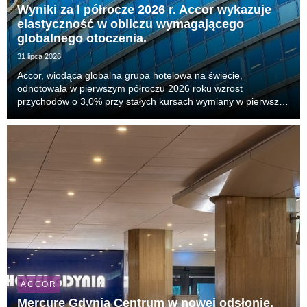
Wyniki za I półrocze 2026 r. Accor wykazuje
elastyczność w obliczu wymagającego
globalnego otoczenia.
31 lipca 2026
Accor, wiodąca globalna grupa hotelowa na świecie,
odnotowała w pierwszym półroczu 2026 roku wzrost
przychodów o 3,0% przy stałych kursach wymiany w pierwszej
połowie bieżącego roku, ze wzrostem powtarzalnego
wskaźnika EBITDA o 6,5%. Kluczowy wskaźnik RevPAR
(przychód na...
ACCOR
Mercure Gdynia Centrum w nowej odsłonie.