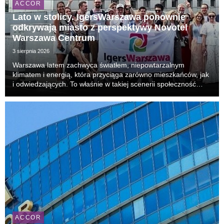
ACCOR
Lato w stolicy. IgersWarszawa ponownie
odkrywają miasto z perspektywy Novotel
Warszawa Centrum
3 sierpnia 2026
Warszawa latem zachwyca światłem, niepowtarzalnym
klimatem i energią, która przyciąga zarówno mieszkańców, jak
i odwiedzających. To właśnie w takiej scenerii społeczność
IgersWarszawa po raz kolejny spotkała się w Novotel
Warszawa Centrum na wyjątkowym Instameecie, podcz...
ACCOR