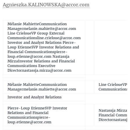
Agnieszka.KALINOWSKA@accor.com
Mélanie MahietteCommunication
Managermelanie.mahiette@accor.com
Line CrieloueVP Group External
Communicationsline.crieloue@accor.com
Investor and Analyst Relations Pierre-
Loup EtienneSVP Investor Relations and
Financial Communicationspierre-
loup.etienne@accor.com Nastassja
MirzaInvestor Relations and Financial
Communications Executive
Directornastassja.mirza@accor.com
Mélanie MahietteCommunication
Line CrieloueVP 
Managermelanie.mahiette@accor.com
Communicationsl
Investor and Analyst Relations
Pierre-Loup EtienneSVP Investor
Nastassja MirzaIn
Relations and Financial
Financial Commun
Communicationspierre-
Directornastassj
loup.etienne@accor.com