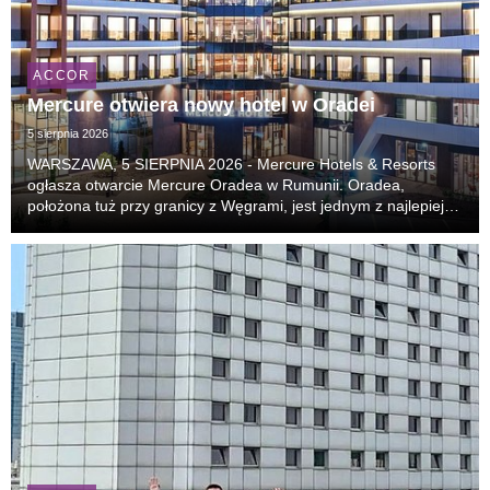
ACCOR
Mercure otwiera nowy hotel w Oradei
5 sierpnia 2026
WARSZAWA, 5 SIERPNIA 2026 - Mercure Hotels & Resorts
ogłasza otwarcie Mercure Oradea w Rumunii. Oradea,
położona tuż przy granicy z Węgrami, jest jednym z najlepiej
zachowanych miast secesyjnych w Europie i coraz częściej
pojawia się na listach najciekawszych kierunk...