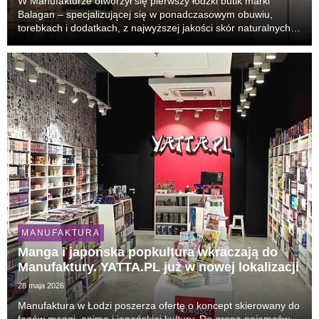
W Manufakturze otworzył się pierwszy łódzki butik marki
Balagan – specjalizującej się w ponadczasowym obuwiu,
torebkach i dodatkach, z najwyższej jakości skór naturalnych.
Sklep marki jest zlokalizowany na parterze budynku galerii
handlowej.
MANUFAKTURA
Manga i japońska popkultura wkraczają do
Manufaktury. YATTA.PL już w nowej lokalizacji
28 maja 2026
Manufaktura w Łodzi poszerza ofertę o koncept skierowany do