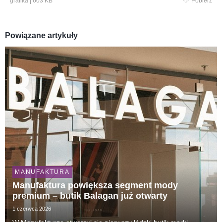
grafika
|
603 KB
Pobierz
Powiązane artykuły
MANUFAKTURA
Manufaktura powiększa segment mody
premium – butik Balagan już otwarty
1 czerwca 2026