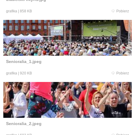
grafika
|
858 KB
Pobierz
Senioralia_1.jpeg
grafika
|
920 KB
Pobierz
Senioralia_2.jpeg