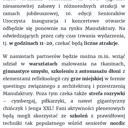
niesamowitej zabawy i różnorodnych atrakcji w
ramach jubileuszowej, 10. edycji Senioraliów
Uroczysta inauguracja i koncertowe otwarcie
odbędzie się ponownie na rynku Manufaktury. Na
odwiedzających przez cały czas trwania wydarzenia,
tj.
w godzinach 11-20
, czekać będą
liczne atrakcje
.
W namiotach partnerów będzie można m.in. wziąć
udział w
warsztatach
malowania na tkaninach,
gimnastyce umysłu
,
szkoleniu z automasażu dłoni
z
elementami refleksologii czy
grze miejskiej
w formie
questingu związanego z architekturą i przestrzenią
Manufaktury. Poza tym czeka także
strefa rozrywki
– cymbergaj, piłkarzyki, a nawet gigantyczny
chińczyk i Jenga XXL! Fani aktywności plenerowych
będą mogli skorzystać ze
szkoleń
z prawidłowej
techniki tak popularnego wśród seniorów
nordic