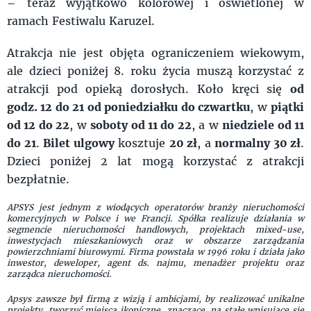
– teraz wyjątkowo kolorowej i oświetlonej w
ramach Festiwalu Karuzel.
Atrakcja nie jest objęta ograniczeniem wiekowym,
ale dzieci poniżej 8. roku życia muszą korzystać z
atrakcji pod opieką dorosłych. Koło kręci się
od
godz. 12 do 21 od poniedziałku do czwartku
, w
piątki
od 12 do 22
, w
soboty od 11 do 22
, a w
niedziele od 11
do 21
.
Bilet ulgowy
kosztuje
20 zł
, a
normalny 30 zł
.
Dzieci poniżej 2 lat mogą korzystać z atrakcji
bezpłatnie.
APSYS jest jednym z wiodących operatorów branży nieruchomości
komercyjnych w Polsce i we Francji. Spółka realizuje działania w
segmencie nieruchomości handlowych, projektach mixed-use,
inwestycjach mieszkaniowych oraz w obszarze zarządzania
powierzchniami biurowymi. Firma powstała w 1996 roku i działa jako
inwestor, deweloper, agent ds. najmu, menadżer projektu oraz
zarządca nieruchomości.
Apsys zawsze był firmą z wizją i ambicjami, by realizować unikalne
projekty, tworzyć miejsca ikoniczne, znaczące, na stałe wpisujące się