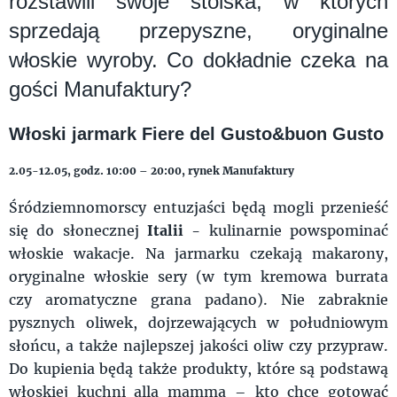
rozstawili swoje stoiska, w których
sprzedają przepyszne, oryginalne
włoskie wyroby. Co dokładnie czeka na
gości Manufaktury?
Włoski jarmark Fiere del Gusto&buon Gusto
2.05-12.05, godz. 10:00 – 20:00, rynek Manufaktury
Śródziemnomorscy entuzjaści będą mogli przenieść
się do słonecznej
Italii
- kulinarnie powspominać
włoskie wakacje. Na jarmarku czekają makarony,
oryginalne włoskie sery (w tym kremowa burrata
czy aromatyczne grana padano). Nie zabraknie
pysznych oliwek, dojrzewających w południowym
słońcu, a także najlepszej jakości oliw czy przypraw.
Do kupienia będą także produkty, które są podstawą
włoskiej kuchni alla mamma – kto chce gotować