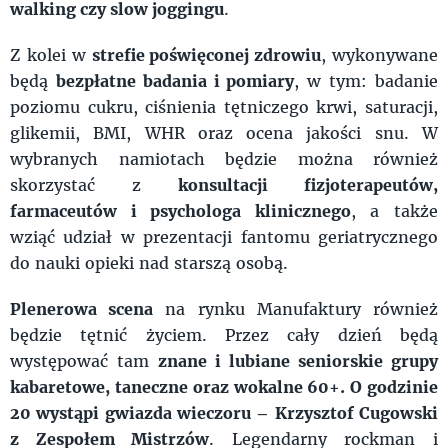
walking czy slow joggingu
.
Z kolei w
strefie poświęconej zdrowiu
, wykonywane
będą
bezpłatne badania i pomiary
, w tym: badanie
poziomu cukru, ciśnienia tętniczego krwi, saturacji,
glikemii, BMI, WHR oraz ocena jakości snu. W
wybranych namiotach będzie można również
skorzystać z
konsultacji fizjoterapeutów,
farmaceutów i psychologa klinicznego
, a także
wziąć udział w prezentacji fantomu geriatrycznego
do nauki opieki nad starszą osobą.
Plenerowa scena
na rynku Manufaktury również
będzie tętnić życiem. Przez cały dzień będą
występować tam
znane i lubiane seniorskie grupy
kabaretowe, taneczne oraz wokalne 60+. O godzinie
20 wystąpi gwiazda wieczoru – Krzysztof Cugowski
z Zespołem Mistrzów
. Legendarny rockman i