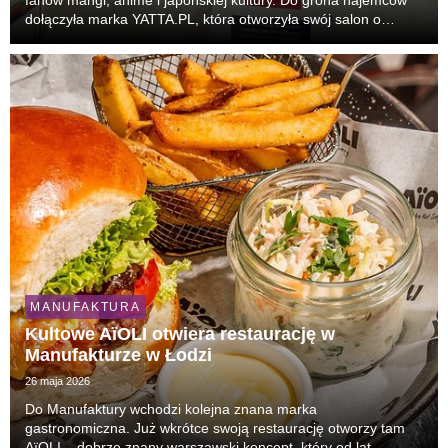
fanów mangi, anime i japońskiej kultury. Do grona najemców
dołączyła marka YATTA.PL, która otworzyła swój salon o
powierzchni ok. 70 m². To 31. punkt sieci w Polsce i nowa
odsłona obecności marki w Łodzi. Klienc...
MANUFAKTURA
Kultowe AïOLI otwiera restaurację w
Manufakturze w Łodzi
26 maja 2026
Do Manufaktury wchodzi kolejna znana marka
gastronomiczna. Już wkrótce swoją restaurację otworzy tam
AïOLI – dobrze znany warszawski koncept, który od lat