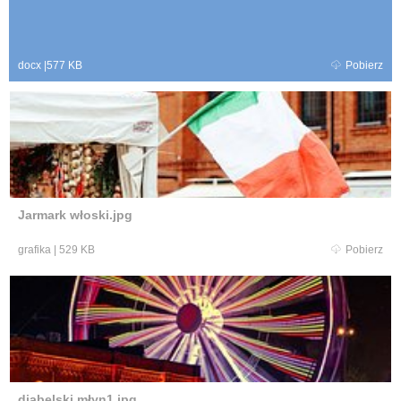
docx
|
577 KB
Pobierz
Jarmark włoski.jpg
grafika
|
529 KB
Pobierz
diabelski młyn1.jpg