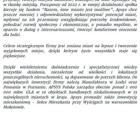
w tkankę miejską. Począwszy od 2022 r. w swojej działalności spółka
kieruje się hasłem “Razem, inne miasto jest możliwe”. Apsys chce
jeszcze mocniej i odpowiedzialniej wykorzystywać potencjał miast,
wpływać na ich przemiany uwzględniając potrzeby środowiskowe,
pobudzać rozwój społeczny i ekonomiczny, a ponadto wspólnie, w
oparciu o dialog z interesariuszami, tworzyć komfortowe otoczenie
dla ludzi.
Celem strategicznym firmy jest zmiana miast na lepsze i tworzenie
wyjątkowych miejsc, dzięki którym życie wszystkich staje się
piękniejsze.
Dzięki wieloletniemu doświadczeniu i specjalistycznej wiedzy
wszystkie działania, niezależnie od wielkości i lokalizacji
poszczególnych nieruchomości, są dopasowane do potrzeb klienta. Do
największych inwestycji firmy należą Manufaktura w Łodzi oraz
Posnania w Poznaniu. APSYS Polska zarządza obecnie ponad 1 000
000 mkw. GLA w 19 obiektach handlowych zlokalizowanych w 15
największych miastach w kraju. Apsys prowadzi także inwestycję
mieszkaniową - Solea Mieszkania przy Wyścigach na warszawskim
Mokotowie.