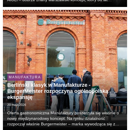
przyciąga tłumy gości i uchodzi za jeden z najbardziej
rozpoznawalnych lokali lifestyle’owych w stolicy.
MANUFAKTURA
Berliński klasyk w Manufakturze -
BurgerMeister rozpoczyna ogólnopolską
ekspansję
20 maja 2026
Oferta gastronomiczna Manufaktury poszerzyła się właśnie o
nowy międzynarodowy koncept. Na rynku działalność
rozpoczął właśnie Burgermeister – marka wywodząca się z
Berlina, znana z miejskiego formatu casual food i