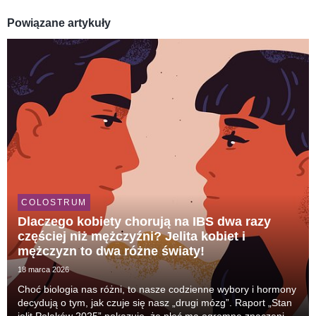
Powiązane artykuły
COLOSTRUM
Dlaczego kobiety chorują na IBS dwa razy
częściej niż mężczyźni? Jelita kobiet i
mężczyzn to dwa różne światy!
18 marca 2026
Choć biologia nas różni, to nasze codzienne wybory i hormony
decydują o tym, jak czuje się nasz „drugi mózg”. Raport „Stan
jelit Polaków 2025” pokazuje, że płeć ma ogromne znaczenie