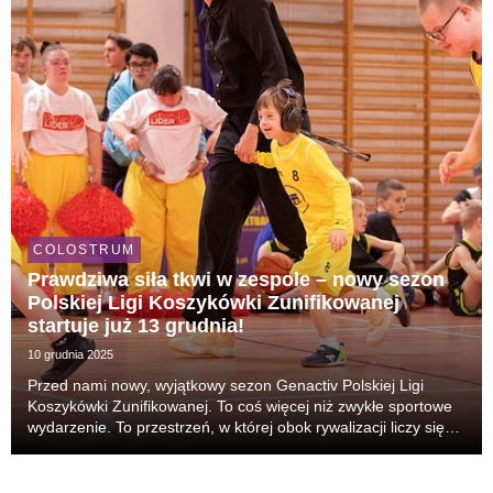
COLOSTRUM
Prawdziwa siła tkwi w zespole – nowy sezon
Polskiej Ligi Koszykówki Zunifikowanej
startuje już 13 grudnia!
10 grudnia 2025
Przed nami nowy, wyjątkowy sezon Genactiv Polskiej Ligi
Koszykówki Zunifikowanej. To coś więcej niż zwykłe sportowe
wydarzenie. To przestrzeń, w której obok rywalizacji liczy się
radość, uśmiech i dobre serce. Dzięki aktywności fizycznej
osoby z niepełnosprawnościami mog...