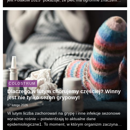
dla zdrowia układu pokarmowego – kobiety znacznie częściej
zmagają się z bólem i dyskomfo...
COLOSTRUM
Dlaczego w lutym chorujemy częściej? Winny
jest nie tylko sezon grypowy!
17 lutego 2026
W lutym liczba zachorowań na grypę i inne infekcje sezonowe
wyraźnie rośnie – potwierdzają to aktualne dane
epidemiologiczne1. To moment, w którym organizm zaczyna
gorzej radzić sobie ze skutkami całej zimy: cięższą dietą,