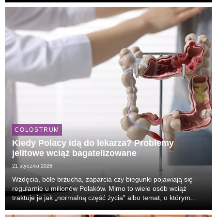
mniejszą ilością światła i stopniowym osłabienie...
COLOSTRUM
Kiedy Polacy idą do lekarza? Problemy
jelitowe wciąż bagatelizowane
21 stycznia 2026
Wzdęcia, bóle brzucha, zaparcia czy biegunki pojawiają się
regularnie u milionów Polaków. Mimo to wiele osób wciąż
traktuje je jak „normalną część życia” albo temat, o którym
lepiej nie mówić. Ekspertka mówi jasno: bagatelizowanie
objawów jelitowych jest powszechne – i m...