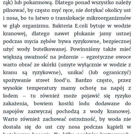
rąk) lub pokarmową. Dlatego ponad wszystko należy
pilnować, by często myć ręce, nie dotykać okolicy ust
i nosa, bo tu łatwo o translokacje mikroorganizmów
w głąb organizmu. Bakteria E.coli bytuje w wodzie
kranowej, dlatego nawet płukanie jamy ustnej
podczas mycia zębów bywa ryzykowne, bezpiecznej
użyć wody butelkowanej. Powinniśmy także mieć
większą uważność na jedzenie – egzotyczne owoce
warto obrać ze skórki (umyte wyłącznie w wodzie z
kranu są ryzykowne), unikać (lub ograniczyć)
spożywanie street food’u. Bardzo często, przez
wysokie temperatury mamy ochotę na napój z
lodem – tu również może pojawić się ryzyko
zakażenia, bowiem kostki lodu dodawane do
napojów zazwyczaj pochodzą z wody kranowej.
Warto również zachować ostrożność, by woda nie
dostała się do ust czy nosa podczas kąpieli w