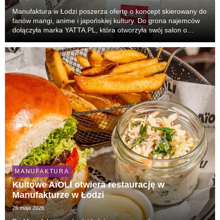
Manufaktura w Łodzi poszerza ofertę o koncept skierowany do
fanów mangi, anime i japońskiej kultury. Do grona najemców
dołączyła marka YATTA.PL, która otworzyła swój salon o
powierzchni ok. 70 m². To 31. punkt sieci w Polsce i nowa
odsłona obecności marki w Łodzi. Klienc...
MANUFAKTURA
Kultowe AïOLI otwiera restaurację w
Manufakturze w Łodzi
26 maja 2026