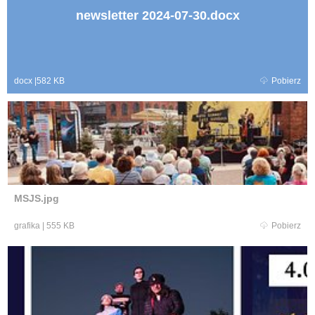
newsletter 2024-07-30.docx
docx
|
582 KB
Pobierz
MSJS.jpg
grafika
|
555 KB
Pobierz