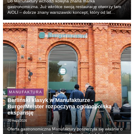
Do Manufaktury wchodzi kolejna znana marka
gastronomiczna. Już wkrótce swoją restaurację otworzy tam
AïOLI – dobrze znany warszawski koncept, który od lat
przyciąga tłumy gości i uchodzi za jeden z najbardziej
rozpoznawalnych lokali lifestyle’owych w stolicy.
MANUFAKTURA
Berliński klasyk w Manufakturze -
BurgerMeister rozpoczyna ogólnopolską
ekspansję
20 maja 2026
Oferta gastronomiczna Manufaktury poszerzyła się właśnie o