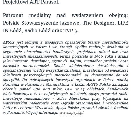
Projektowi ART Parasol.
Patronat medialny nad wydarzeniem obejmą:
Polskie Stowarzyszenie Jazzowe, The Designer, LIFE
IN Łódź, Radio Łódź oraz TVP 3.
APSYS
jest jednym z wiodących operatorów branży nieruchomości
komercyjnych w Polsce i we Francji. Spółka realizuje działania w
segmencie nieruchomości handlowych, projektach mixed-use oraz
inwestycjach mieszkaniowych. Firma powstała w 1996 roku i działa
jako inwestor, deweloper, agent ds. najmu, menadżer projektu oraz
zarządca nieruchomości. Dzięki wieloletniemu doświadczeniu i
specjalistycznej wiedzy wszystkie działania, niezależnie od wielkości i
lokalizacji poszczególnych nieruchomości, są̨ dopasowane do ich
specyfiki. Do największych inwestycji organizacji w Polsce należą
Posnania w Poznaniu i Manufaktura w Łodzi. APSYS Polska zarządza
obecnie ponad 800 000 mkw. GLA w 15 obiektach handlowych
zlokalizowanych w 12 największych miastach. Apsys prowadzi także
inwestycje mieszkaniowe - Solea Mieszkania przy Wyścigach na
warszawskim Mokotowie oraz Ogrody Staromiejskie i Wrocławskie
Lofty w centrum Wrocławia. Apsys Polska prowadzi również foodhall
w Poznaniu. Więcej informacji:
www.apsys.pl