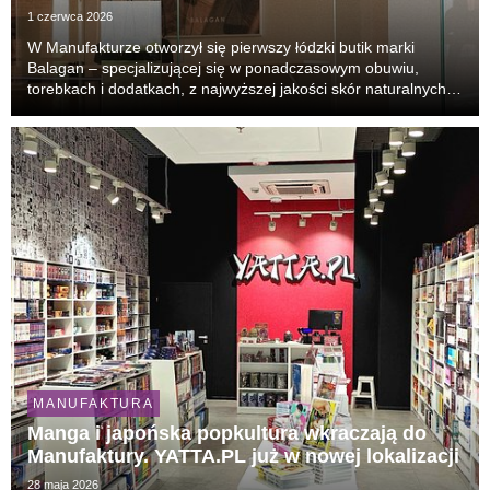
1 czerwca 2026
W Manufakturze otworzył się pierwszy łódzki butik marki
Balagan – specjalizującej się w ponadczasowym obuwiu,
torebkach i dodatkach, z najwyższej jakości skór naturalnych.
Sklep marki jest zlokalizowany na parterze budynku galerii
handlowej.
MANUFAKTURA
Manga i japońska popkultura wkraczają do
Manufaktury. YATTA.PL już w nowej lokalizacji
28 maja 2026