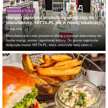
MANUFAKTURA
Manga i japońska popkultura wkraczają do
Manufaktury. YATTA.PL już w nowej lokalizacji
28 maja 2026
Manufaktura w Łodzi poszerza ofertę o koncept skierowany do
fanów mangi, anime i japońskiej kultury. Do grona najemców
dołączyła marka YATTA.PL, która otworzyła swój salon o
powierzchni ok. 70 m². To 31. punkt sieci w Polsce i nowa
odsłona obecności marki w Łodzi. Klienc...