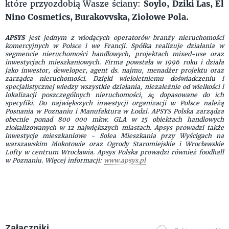
które przyozdobią Wasze ściany:
Soylo,
Dziki Las, El
Nino Cosmetics, Burakovvska, Ziołowe Pola.
APSYS
jest jednym z wiodących operatorów branży nieruchomości
komercyjnych w Polsce i we Francji. Spółka realizuje działania w
segmencie nieruchomości handlowych, projektach mixed-use oraz
inwestycjach mieszkaniowych. Firma powstała w 1996 roku i działa
jako inwestor, deweloper, agent ds. najmu, menadżer projektu oraz
zarządca nieruchomości. Dzięki wieloletniemu doświadczeniu i
specjalistycznej wiedzy wszystkie działania, niezależnie od wielkości i
lokalizacji poszczególnych nieruchomości, są̨ dopasowane do ich
specyfiki. Do największych inwestycji organizacji w Polsce należą
Posnania w Poznaniu i Manufaktura w Łodzi. APSYS Polska zarządza
obecnie ponad 800 000 mkw. GLA w 15 obiektach handlowych
zlokalizowanych w 12 największych miastach. Apsys prowadzi także
inwestycje mieszkaniowe - Solea Mieszkania przy Wyścigach na
warszawskim Mokotowie oraz Ogrody Staromiejskie i Wrocławskie
Lofty w centrum Wrocławia. Apsys Polska prowadzi również foodhall
w Poznaniu. Więcej informacji:
www.apsys.pl
Załączniki