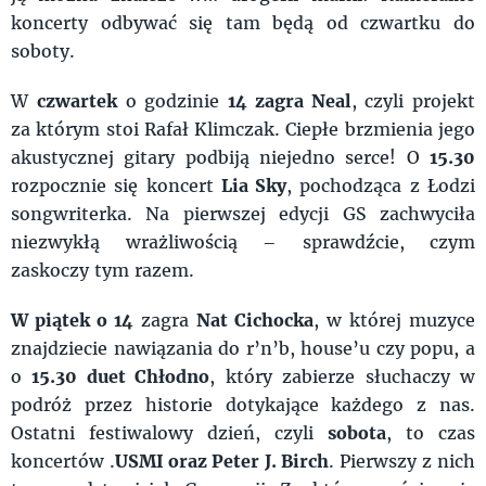
koncerty odbywać się tam będą od czwartku do
soboty.
W
czwartek
o godzinie
14 zagra Neal
, czyli projekt
za którym stoi Rafał Klimczak. Ciepłe brzmienia jego
akustycznej gitary podbiją niejedno serce! O
15.30
rozpocznie się koncert
Lia Sky
, pochodząca z Łodzi
songwriterka. Na pierwszej edycji GS zachwyciła
niezwykłą wrażliwością – sprawdźcie, czym
zaskoczy tym razem.
W piątek o 14
zagra
Nat Cichocka
, w której muzyce
znajdziecie nawiązania do r’n’b, house’u czy popu, a
o
15.30 duet Chłodno
, który zabierze słuchaczy w
podróż przez historie dotykające każdego z nas.
Ostatni festiwalowy dzień, czyli
sobota
, to czas
koncertów .
USMI oraz Peter J. Birch
. Pierwszy z nich