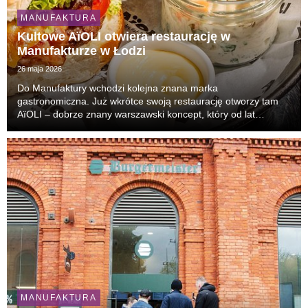
MANUFAKTURA
Kultowe AïOLI otwiera restaurację w
Manufakturze w Łodzi
26 maja 2026
Do Manufaktury wchodzi kolejna znana marka
gastronomiczna. Już wkrótce swoją restaurację otworzy tam
AïOLI – dobrze znany warszawski koncept, który od lat
przyciąga tłumy gości i uchodzi za jeden z najbardziej
rozpoznawalnych lokali lifestyle’owych w stolicy.
MANUFAKTURA