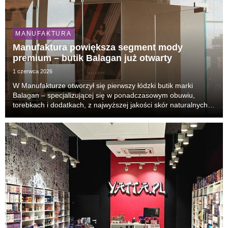
MANUFAKTURA
Manufaktura powiększa segment mody
premium – butik Balagan już otwarty
1 czerwca 2026
W Manufakturze otworzył się pierwszy łódzki butik marki
Balagan – specjalizującej się w ponadczasowym obuwiu,
torebkach i dodatkach, z najwyższej jakości skór naturalnych.
Sklep marki jest zlokalizowany na parterze budynku galerii
handlowej.