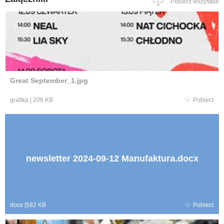
Pobierz wszystkie
Great September_1.jpg
grafika
|
206 KB
Pobierz
newsletter 2024-09-12 Manufaktura.docx
docx
|
582 KB
Pobierz