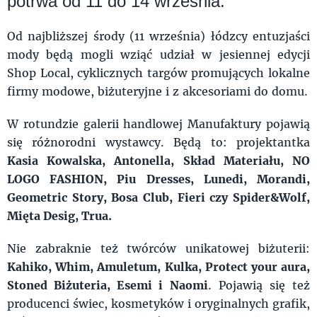
potrwa od 11 do 14 września.
Od najbliższej środy (11 września) łódzcy entuzjaści
mody będą mogli wziąć udział w jesiennej edycji
Shop Local, cyklicznych targów promujących lokalne
firmy modowe, biżuteryjne i z akcesoriami do domu.
W rotundzie galerii handlowej Manufaktury pojawią
się różnorodni wystawcy. Będą to: projektantka
Kasia Kowalska, Antonella, Skład Materiału, NO
LOGO FASHION, Piu Dresses, Lunedi, Morandi,
Geometric Story, Bosa Club, Fieri czy Spider&Wolf,
Mięta Desig, Trua.
Nie zabraknie też twórców unikatowej biżuterii:
Kahiko, Whim, Amuletum, Kulka, Protect your aura,
Stoned Biżuteria, Esemi i Naomi
. Pojawią się też
producenci świec, kosmetyków i oryginalnych grafik,