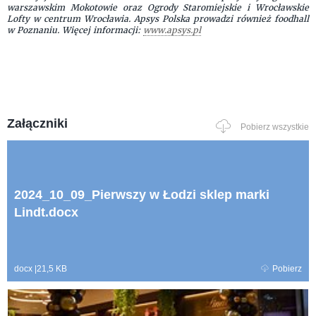
warszawskim Mokotowie oraz Ogrody Staromiejskie i Wrocławskie
Lofty w centrum Wrocławia. Apsys Polska prowadzi również foodhall
w Poznaniu. Więcej informacji:
www.apsys.pl
Załączniki
Pobierz wszystkie
2024_10_09_Pierwszy w Łodzi sklep marki
Lindt.docx
docx
|
21,5 KB
Pobierz