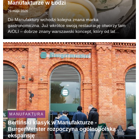
Manufakturze w Łodzi
26 maja 2026
Do Manufaktury wchodzi kolejna znana marka
gastronomiczna. Już wkrótce swoją restaurację otworzy tam
AïOLI – dobrze znany warszawski koncept, który od lat
przyciąga tłumy gości i uchodzi za jeden z najbardziej
rozpoznawalnych lokali lifestyle’owych w stolicy.
MANUFAKTURA
Berliński klasyk w Manufakturze -
BurgerMeister rozpoczyna ogólnopolską
ekspansję