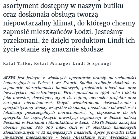
asortyment dostępny w naszym butiku
oraz doskonała obsługa tworzą
niepowtarzalny klimat, do którego chcemy
zaprosić mieszkańców Łodzi. Jesteśmy
przekonani, że dzięki produktom Lindt ich
życie stanie się znacznie słodsze
Rafał Tatko, Retail Manager Lindt & Sprüngl
APSYS
jest jednym z wiodących operatorów branży nieruchomości
komercyjnych w Polsce i we Francji. Spółka realizuje działania w
segmencie nieruchomości handlowych, projektach mixed-use oraz
inwestycjach mieszkaniowych. Firma powstała w 1996 roku i działa
jako inwestor, deweloper, agent ds. najmu, menadżer projektu oraz
zarządca nieruchomości. Dzięki wieloletniemu doświadczeniu i
specjalistycznej wiedzy wszystkie działania, niezależnie od wielkości i
lokalizacji poszczególnych nieruchomości, są̨ dopasowane do ich
specyfiki. Do największych inwestycji organizacji w Polsce należą
Posnania w Poznaniu i Manufaktura w Łodzi. APSYS Polska zarządza
obecnie ponad 800 000 mkw. GLA w 15 obiektach handlowych
zlokalizowanych w 12 największych miastach. Apsys prowadzi także
inwestycje mieszkaniowe - Solea Mieszkania przy Wyścigach na