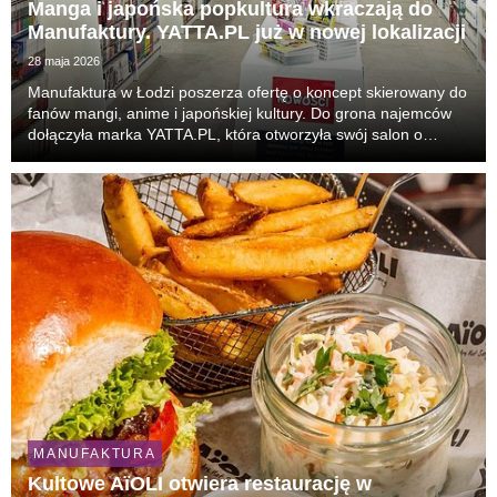
Manga i japońska popkultura wkraczają do
Manufaktury. YATTA.PL już w nowej lokalizacji
28 maja 2026
Manufaktura w Łodzi poszerza ofertę o koncept skierowany do
fanów mangi, anime i japońskiej kultury. Do grona najemców
dołączyła marka YATTA.PL, która otworzyła swój salon o
powierzchni ok. 70 m². To 31. punkt sieci w Polsce i nowa
odsłona obecności marki w Łodzi. Klienc...
MANUFAKTURA
Kultowe AïOLI otwiera restaurację w