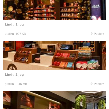
Lindt_1.jpg
grafika
|
997 KB
Pobierz
Lindt_2.jpg
grafika
|
1,46 MB
Pobierz