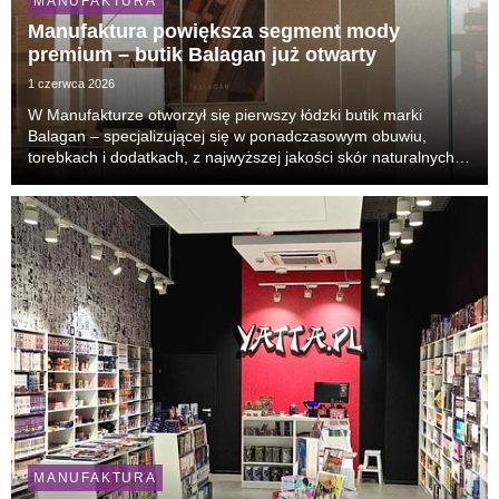
MANUFAKTURA
Manufaktura powiększa segment mody
premium – butik Balagan już otwarty
1 czerwca 2026
W Manufakturze otworzył się pierwszy łódzki butik marki
Balagan – specjalizującej się w ponadczasowym obuwiu,
torebkach i dodatkach, z najwyższej jakości skór naturalnych.
Sklep marki jest zlokalizowany na parterze budynku galerii
handlowej.
MANUFAKTURA