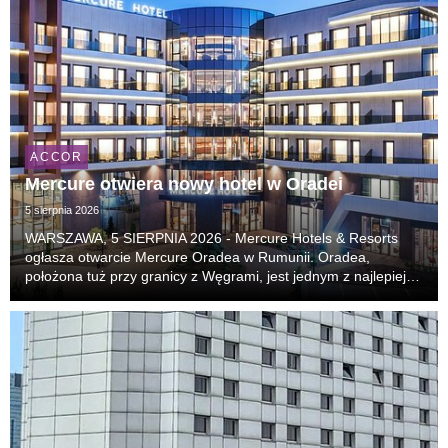
ACCOR
Mercure otwiera nowy hotel w Oradei
5 sierpnia 2026
WARSZAWA, 5 SIERPNIA 2026 - Mercure Hotels & Resorts
ogłasza otwarcie Mercure Oradea w Rumunii. Oradea,
położona tuż przy granicy z Węgrami, jest jednym z najlepiej
zachowanych miast secesyjnych w Europie i coraz częściej
pojawia się na listach najciekawszych kierunk...