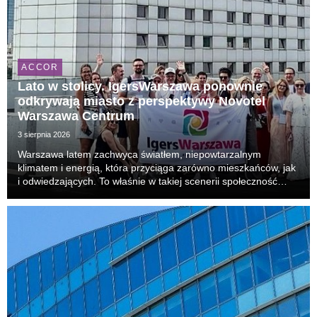
ACCOR
Lato w stolicy. IgersWarszawa ponownie
odkrywają miasto z perspektywy Novotel
Warszawa Centrum
3 sierpnia 2026
Warszawa latem zachwyca światłem, niepowtarzalnym
klimatem i energią, która przyciąga zarówno mieszkańców, jak
i odwiedzających. To właśnie w takiej scenerii społeczność
IgersWarszawa po raz kolejny spotkała się w Novotel
Warszawa Centrum na wyjątkowym Instameecie, podcz...