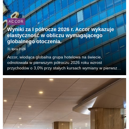
ACCOR
Wyniki za I półrocze 2026 r. Accor wykazuje
elastyczność w obliczu wymagającego
globalnego otoczenia.
31 lipca 2026
Accor, wiodąca globalna grupa hotelowa na świecie,
odnotowała w pierwszym półroczu 2026 roku wzrost
przychodów o 3,0% przy stałych kursach wymiany w pierwszej
połowie bieżącego roku, ze wzrostem powtarzalnego
wskaźnika EBITDA o 6,5%. Kluczowy wskaźnik RevPAR
(przychód na...