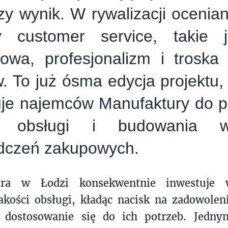
zy wynik. W rywalizacji ocenia
y customer service, takie 
towa, profesjonalizm i troska
w. To już ósma edycja projektu, 
je najemców Manufaktury do 
ci obsługi i budowania wy
dczeń zakupowych.
ura w Łodzi konsekwentnie inwestuje 
kości obsługi, kładąc nacisk na zadowolen
e dostosowanie się do ich potrzeb. Jedn