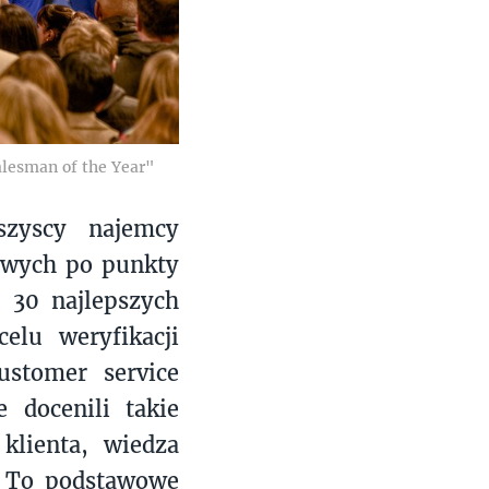
alesman of the Year"
szyscy najemcy
owych po punkty
 30 najlepszych
elu weryfikacji
ustomer service
 docenili takie
klienta, wiedza
. To podstawowe