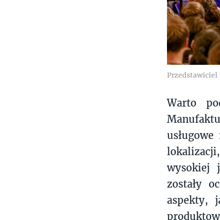
Przedstawiciel
Warto pod
Manufaktu
usługowe 
lokalizac
wysokiej 
zostały o
aspekty, 
produktow