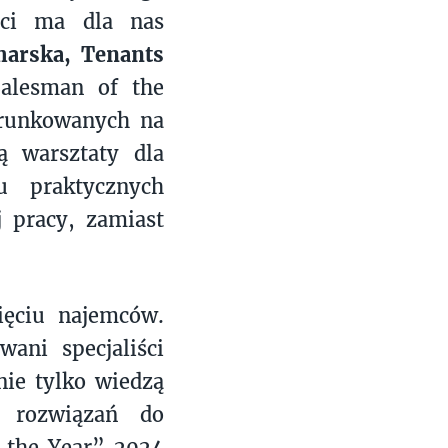
ści ma dla nas
harska, Tenants
alesman of the
erunkowanych na
ą warsztaty dla
u praktycznych
 pracy, zamiast
ięciu najemców.
wani specjaliści
nie tylko wiedzą
a rozwiązań do
f the Year” 2024