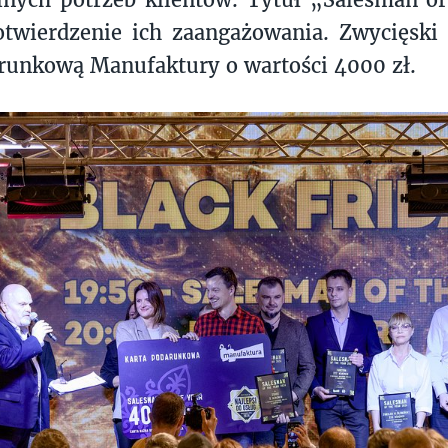
otwierdzenie ich zaangażowania. Zwycięski
arunkową Manufaktury o wartości 4000 zł.