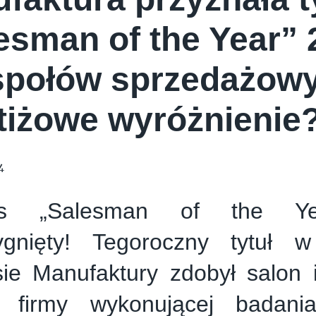
E CREAM COMPANY
PSTRYK
esman of the Year” 
społów sprzedażow
tiżowe wyróżnienie
4
rs „Salesman of the Ye
zygnięty! Tegoroczny tytuł 
ie Manufaktury zdobył salon i
 firmy wykonującej badania