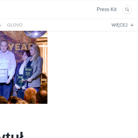
Press Kit
A
GLOVO
WIĘCEJ
EKPOL
GREEN FACTORY LOGISTICS
 AFTIGEL
HYAL-DROP MULTI
EKTIN
NA
CENTRUM MEDYCZNE DAMIANA
VENOFLEX
EMPIK FOTO
SAXX
AG MOTORS
ND
DELECTA
KONSPOL
NBIO GROUP
UNITOP
GORENJE
ZAGŁĘBIOWSKA METROPOLIA
STETHOME
FUNDACJA NAGLE SAMI
MERCEDES
GIO
PRIME SPANISH PROPERTIES
SPEDIMO
CIA
REBERNIA
BEKO
TDJ ESTATE
ytuł
RAL CARE
LIBERTY INVESTMENTS
ESSENDI