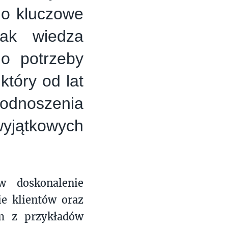
no kluczowe
jak wiedza
 o potrzeby
który od lat
podnoszenia
jątkowych
w doskonalenie
ie klientów oraz
ym z przykładów