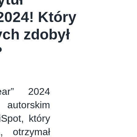
2024! Który
ych zdobył
?
ar” 2024
w autorskim
Spot, który
, otrzymał