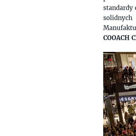
standardy 
solidnyc
Manufakt
COOACH C