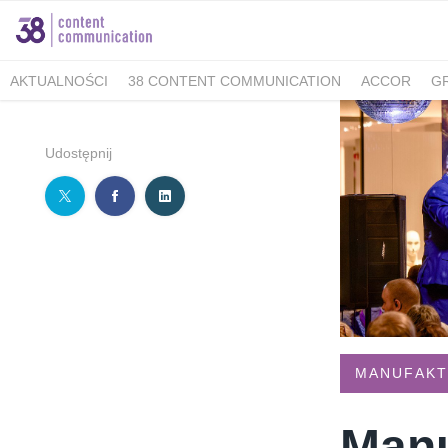
AKTUALNOŚCI
38 CONTENT COMMUNICATION
ACCOR
G
MINISTERSTWO KLIMATU I ŚRODOWISKA
FELLOWMIND
IOŚ
WALKING KORZENIOWSKI
INDESIT
GRUPA WHIRLPOOL
K
Udostępnij
BERIMAL
ACCOR MARKETPLACE KRAKÓW
TUTORE POLAN
MEDICOVER SENIOR
MEDICOVER STOMATOLOGIA
PUCKIE
KAMBUKKA
BESYMBIO
ZŁOTOPOLSKA DOLINA
DR.BACTY
GREEN CAFFÈ NERO
AHMAD TEA LONDON
AKBAR
SAND
TCG PROCESS POLSKA
ALMATUR
ENERGIA POLSKA
ZAD
BARTOLINI AIR
ALCON - MAMY OKO NA ZAĆMĘ
PREGNABIT
WARMIA I MAZURY
DERMENA
GABRIELLA
LAVEO
PANE
MANUFAK
SACHOL KIDS
CITY GOLF ŁÓDŹ
BIOMED
FORUM 76
#E
Manu
ZYMETRIA
INSTYTUT KSIĄŻKI
GRUPA RMF
ESTE SYNERG