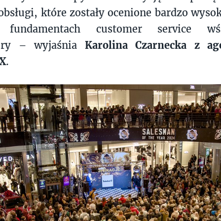
obsługi, które zostały ocenione bardzo wysok
h fundamentach customer service w
ury – wyjaśnia
Karolina Czarnecka z ag
X
.