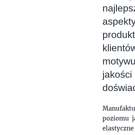
najleps
aspekt
produk
klientó
motywu
jakoś
doświa
Manufakt
poziomu ja
elastyczn