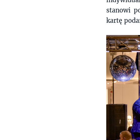
stanowi p
kartę pod