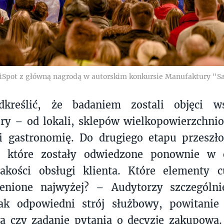
 iSpot z główną nagrodą w autorskim konkursie Manufaktury "S
kreślić, że badaniem zostali objęci w
ry – od lokali, sklepów wielkopowierzchni
i gastronomię. Do drugiego etapu przeszło
ji, które zostały odwiedzone ponownie w c
jakości obsługi klienta. Które elementy c
cenione najwyżej? – Audytorzy szczególnie
jak odpowiedni strój służbowy, powitanie 
a czy zadanie pytania o decyzję zakupową