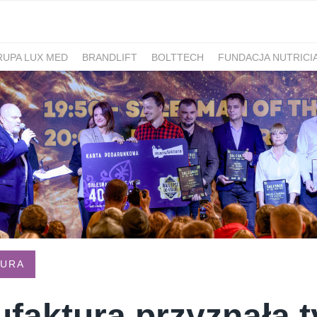
RUPA LUX MED
BRANDLIFT
BOLTTECH
FUNDACJA NUTRICI
-PIB
IRON MOUNTAIN POLSKA
NEW WORK
ATLAS
SM ML
IDS&CO.
PIZZAPORTAL.PL
MAXIBIOTIC
OCUVITE
SACHOL
D
ROMET
SANOFI
KRAJOWA RZEMIEŚLNICZA IZBA OPTYCZ
 HOSPICJUM
TERAPIA REZONANSEM MAGNETYCZNYM - MBST
PACSAFE
LORUS
CONTIGO
ZAMEK TOPACZ
BAKALLA
RA
JASMEEN
MOMME
ALKEMIE
SZPITAL MEDICOVER
E
BANO
POKONAJ ZAĆMĘ, POPRAW WIDZENIE
GÓRNOŚLĄSKO-
UNICEF
JASNUM
PHARMENA
BETHRU
MANUFAKTURA
K CARSHARING
BUDVAR
ŁÓDŹ KALISKA
PLAYFAIR
POLRE
TURA
FEKT1BUTELKI
COLOSTRUM
CARLSBERG
GEN4GEN
BAL
faktura przyznała t
Y
UNILEVER
HUMAN ANSWER INSTITUTE
PIERRE FABRE O