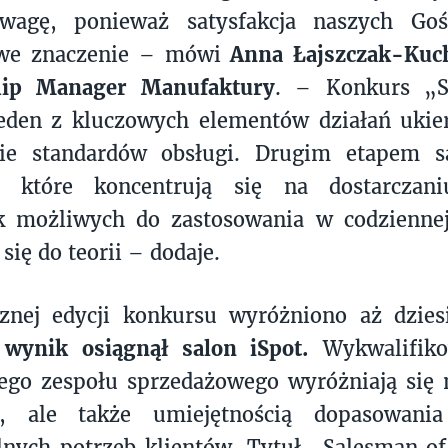
wagę, ponieważ satysfakcja naszych Go
owe znaczenie – mówi
Anna Łajszczak-Kuc
hip Manager Manufaktury
. – Konkurs „S
jeden z kluczowych elementów działań uki
ie standardów obsługi. Drugim etapem s
 które koncentrują się na dostarczani
 możliwych do zastosowania w codziennej
 się do teorii – dodaje.
znej edycji konkursu wyróżniono aż dzies
 wynik osiągnął salon iSpot.
Wykwalifiko
ego zespołu sprzedażowego wyróżniają się 
ą, ale także umiejętnością dopasowani
lnych potrzeb klientów. Tytuł „Salesman o