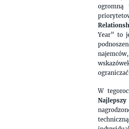
ogromną 
priorytet
Relations
Year” to 
podnoszen
najemców,
wskazówek
ograniczać
W tegoroc
Najlepszy
nagrodzon
techniczn
indywidua