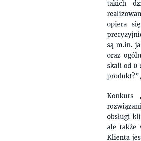
takich dz
realizowa
opiera si
precyzyjn
są m.in. j
oraz ogól
skali od 0
produkt?”,
Konkurs 
rozwiązan
obsługi k
ale także
Klienta je