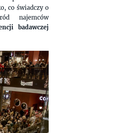
o, co świadczy o
śród najemców
encji badawczej