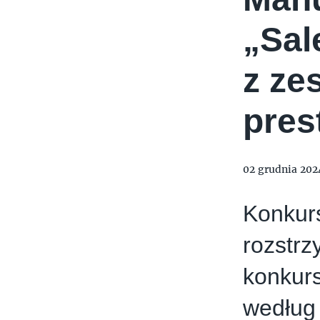
TYMIENIECKIEGO 17
APPLIA
HOLI BALI
THE MAGNUM IC
„Sal
z ze
pres
02 grudnia 202
Konku
rozstr
konkurs
według