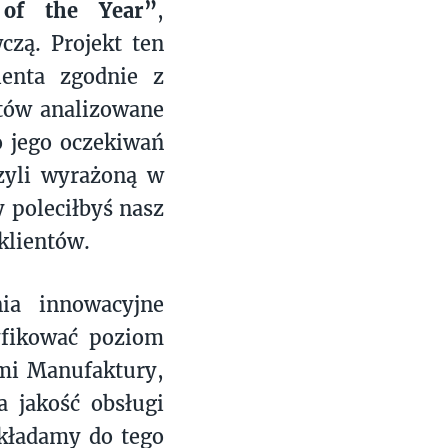
of the Year”
,
czą. Projekt ten
ienta zgodnie z
tów analizowane
o jego oczekiwań
zyli wyrażoną w
y poleciłbyś nasz
 klientów.
ia innowacyjne
yfikować poziom
ami Manufaktury,
a jakość obsługi
ykładamy do tego