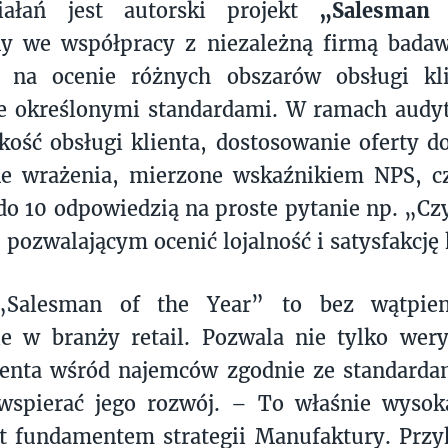
iałań jest autorski projekt
„Salesman 
ny we współpracy z niezależną firmą badaw
ę na ocenie różnych obszarów obsługi kl
ie określonymi standardami. W ramach audy
akość obsługi klienta, dostosowanie oferty d
ne wrażenia, mierzone wskaźnikiem NPS, c
 do 10 odpowiedzią na proste pytanie np. „Cz
 pozwalającym ocenić lojalność i satysfakcję
„Salesman of the Year” to bez wątpien
ie w branży retail. Pozwala nie tylko wer
lienta wśród najemców zgodnie ze standard
 wspierać jego rozwój. – To właśnie wysok
st fundamentem strategii Manufaktury. Prz