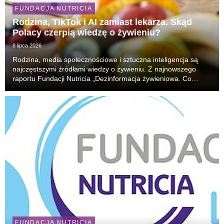
FUNDACJA NUTRICIA
Rodzina, TikTok i AI zamiast lekarza. Skąd
Polacy czerpią wiedzę o żywieniu?
8 lipca 2026
Rodzina, media społecznościowe i sztuczna inteligencja są
najczęstszymi źródłami wiedzy o żywieniu. Z najnowszego
raportu Fundacji Nutricia „Dezinformacja żywieniowa. Co
Polacy wiedzą o żywieniu w chorobie?” [1] wynika, że tylko 3%
Polaków szuka informacji żywieniowych u...
FUNDACJA NUTRICIA