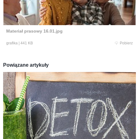
Materiał prasowy 16.01.jpg
grafika
|
441 KB
Pobierz
Powiązane artykuły