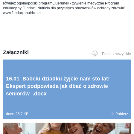
również ogólnopolski program „Kierunek - żywienie medyczne Program
edukacyjny Fundacji Nutricia dla przyszłych pracowników ochrony zdrowia”.
www.fundacjanutricia.pl
Załączniki
Pobierz wszystkie
16.01_Babciu dziadku żyjcie nam sto lat!
Ekspert podpowiada jak dbać o zdrowie
seniorów_.docx
docx
|
25,7 KB
Pobierz