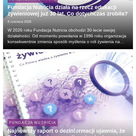
Fundacja Nutricia działa na rzecz edukacji
żywieniowej już 30 lat. Co dotychczas zrobiła?
8 czerwca 2026
W 2026 roku Fundacja Nutricia obchodzi 30-lecie swojej
działalności. Od momentu powołania w 1996 roku organizacja
konsekwentnie zmienia sposób myślenia o roli żywienia na
różnych etapach życia człowieka, udowadniając, że nie jest
ono jedynie dodatkiem do praktyki klinicz...
FUNDACJA NUTRICIA
Najnowszy raport o dezinformacji ujawnia, że