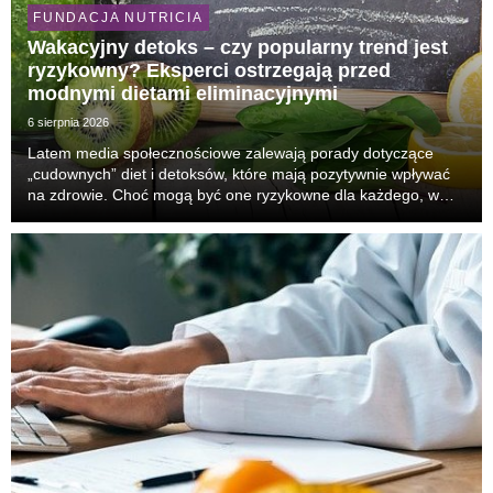
FUNDACJA NUTRICIA
Wakacyjny detoks – czy popularny trend jest
ryzykowny? Eksperci ostrzegają przed
modnymi dietami eliminacyjnymi
6 sierpnia 2026
Latem media społecznościowe zalewają porady dotyczące
„cudownych” diet i detoksów, które mają pozytywnie wpływać
na zdrowie. Choć mogą być one ryzykowne dla każdego, w
przypadku osób chorych ich stosowanie może prowadzić do
szczególnie poważnych konsekwencji. Jak wynika ...