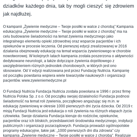
dziadków każdego dnia, tak by mogli cieszyć się zdrowiem
jak najdłużej.
O kampanii „Żywienie medyczne – Twoje posiłki w walce z chorobą” Kampania
edukacyjna „Żywienie medyczne – Twoje posiłki w walce z chorobą” ma na
celu budowanie świadomości na temat żywienia medycznego jako
integralnego elementu opieki zdrowotnej oraz wsparcie pacjentów i ich
opiekunów w procesie leczenia. Od pierwszej edycji zrealizowanej w 2016
działania obejmowały edukację na temat wsparcia żywieniowego w chorobie
nowotworowej. W kolejnych latach kampania została poszerzona o aktywności
dedykowane neurologii, a także dotyczące żywienia dojelitowego z
uwzględnieniem różnych jednostek chorobowych, w których jest ono
stosowane. Od V edycji realizowana jest przez Fundację Nutricia. Kampanię
od początku powstania wspiera wiele towarzystw naukowych i organizacji
pacjentów. www.zywieniemedyczne.pl
O Fundacji Nutricia Fundacja Nutricia została powołana w 1996 r. przez firmę
Nutricia Polska Sp. z o.o. Od początku swojej działalności Fundacja podnosi
świadomość na temat roli żywienia, początkowo angażując się m.in. w
edukację żywieniową w okresie 1000 pierwszych dni życia dziecka. Od 2019 r.
misją Fundacji Nutricia jest edukacja o roli żywienia na różnych etapach życia
człowieka. Swoje działania Fundacja kieruje do rodziców, opiekunów,
pacjentów oraz ich bliskich, przedstawicieli środowiska medycznego, instytucji
publicznych i organizacji pozarządowych. Fundacja prowadzi ogólnopolskie
programy edukacyjne, takie jak: „1000 pierwszych dni dla zdrowia” czy
kampania „Żywienie medyczne – Twoje posiłki w walce z chorobą”. Realizuje