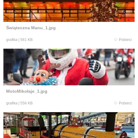
Świąteczna Manu_1.jpg
grafika
|
561 KB
Pobierz
MotoMikołaje_1.jpg
grafika
|
556 KB
Pobierz