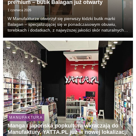
premium – butik Balagan już otwarty
1 czerwca 2026
W Manufakturze otworzył się pierwszy łódzki butik marki
Balagan – specjalizującej się w ponadczasowym obuwiu,
torebkach i dodatkach, z najwyższej jakości skór naturalnych.
Sklep marki jest zlokalizowany na parterze budynku galerii
handlowej.
MANUFAKTURA
Manga i japońska popkultura wkraczają do
Manufaktury. YATTA.PL już w nowej lokalizacji