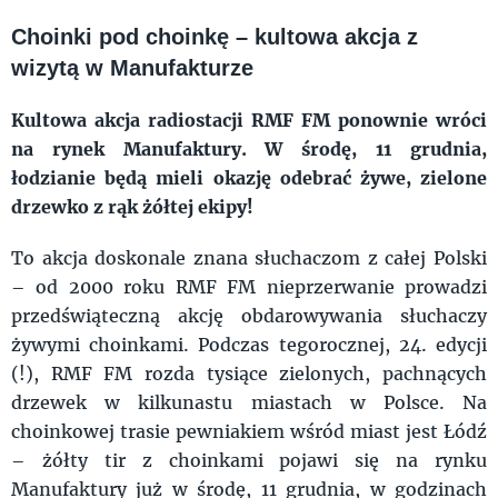
Choinki pod choinkę – kultowa akcja z
wizytą w Manufakturze
Kultowa akcja radiostacji RMF FM ponownie wróci
na rynek Manufaktury. W środę, 11 grudnia,
łodzianie będą mieli okazję odebrać żywe, zielone
drzewko z rąk żółtej ekipy!
To akcja doskonale znana słuchaczom z całej Polski
– od 2000 roku RMF FM nieprzerwanie prowadzi
przedświąteczną akcję obdarowywania słuchaczy
żywymi choinkami. Podczas tegorocznej, 24. edycji
(!), RMF FM rozda tysiące zielonych, pachnących
drzewek w kilkunastu miastach w Polsce. Na
choinkowej trasie pewniakiem wśród miast jest Łódź
– żółty tir z choinkami pojawi się na rynku
Manufaktury już w środę, 11 grudnia, w godzinach