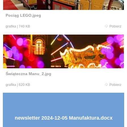
Pociąg LEGO.jpeg
grafika
|
740 KB
Pobierz
Świąteczna Manu_2.jpg
grafika
|
620 KB
Pobierz
newsletter 2024-12-05 Manufaktura.docx