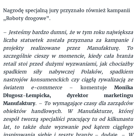
Nagrodę specjalną jury przyznało również kampanii
„Roboty drogowe”.
–
Jesteśmy bardzo dumni, że w tym roku największa
liczba statuetek została przyznana za kampanie i
projekty realizowane przez Manufakturę. To
szczególnie cieszy w momencie, kiedy cała branża
retail stoi przed dużymi wyzwaniami, jak chociażby
spadkiem siły nabywczej Polaków, spadkiem
nastrojów konsumenckich czy ciągłą rywalizacją ze
światem e-commerce
– komentuje
Monika
Długosz-Łempicka, dyrektor marketingu
Manufaktury
. –
To wymagające czasy dla zarządców
obiektów handlowych. W Manufakturze, której
zespół tworzą specjaliści pracujący tu od kilkunastu
lat, to także duże wyzwanie pod kątem ciągłego
inspirowania siebie i reszty branży
– dodaje. –
W