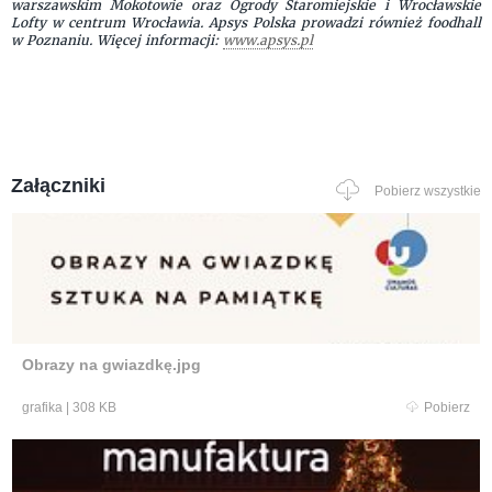
warszawskim Mokotowie oraz Ogrody Staromiejskie i Wrocławskie
Lofty w centrum Wrocławia. Apsys Polska prowadzi również foodhall
w Poznaniu. Więcej informacji:
www.apsys.pl
Załączniki
Pobierz wszystkie
Obrazy na gwiazdkę.jpg
grafika
|
308 KB
Pobierz