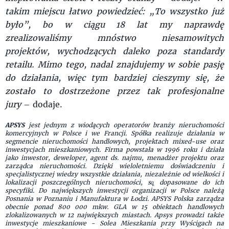
takim miejscu łatwo powiedzieć: „To wszystko już
było”, bo w ciągu 18 lat my naprawdę
zrealizowaliśmy mnóstwo niesamowitych
projektów, wychodzących daleko poza standardy
retailu. Mimo tego, nadal znajdujemy w sobie pasję
do działania, więc tym bardziej cieszymy się, że
zostało to dostrzeżone przez tak profesjonalne
jury
– dodaje.
APSYS
jest jednym z wiodących operatorów branży nieruchomości
komercyjnych w Polsce i we Francji. Spółka realizuje działania w
segmencie nieruchomości handlowych, projektach mixed-use oraz
inwestycjach mieszkaniowych. Firma powstała w 1996 roku i działa
jako inwestor, deweloper, agent ds. najmu, menadżer projektu oraz
zarządca nieruchomości. Dzięki wieloletniemu doświadczeniu i
specjalistycznej wiedzy wszystkie działania, niezależnie od wielkości i
lokalizacji poszczególnych nieruchomości, są̨ dopasowane do ich
specyfiki. Do największych inwestycji organizacji w Polsce należą
Posnania w Poznaniu i Manufaktura w Łodzi. APSYS Polska zarządza
obecnie ponad 800 000 mkw. GLA w 15 obiektach handlowych
zlokalizowanych w 12 największych miastach. Apsys prowadzi także
inwestycje mieszkaniowe - Solea Mieszkania przy Wyścigach na