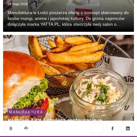
28 maja 2026
Manufaktura w Łodzi poszerza ofertę o koncept skierowany do
fanów mangi, anime i japońskiej kultury. Do grona najemców
dołączyła marka YATTA.PL, która otworzyła swój salon o
powierzchni ok. 70 m². To 31. punkt sieci w Polsce i nowa
odsłona obecności marki w Łodzi. Klienc...
MANUFAKTURA
Kultowe AïOLI otwiera restaurację w
Manufakturze w Łodzi
26 maja 2026