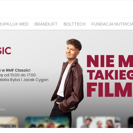
RUPA LUX MED
BRANDLIFT
BOLTTECH
FUNDACJA NUTRICI
-PIB
IRON MOUNTAIN POLSKA
NEW WORK
ATLAS
SM ML
IDS&CO.
PIZZAPORTAL.PL
MAXIBIOTIC
OCUVITE
SACHOL
D
ROMET
SANOFI
KRAJOWA RZEMIEŚLNICZA IZBA OPTYCZ
 HOSPICJUM
TERAPIA REZONANSEM MAGNETYCZNYM - MBST
PACSAFE
LORUS
CONTIGO
ZAMEK TOPACZ
BAKALLA
RA
JASMEEN
MOMME
ALKEMIE
SZPITAL MEDICOVER
E
BANO
POKONAJ ZAĆMĘ, POPRAW WIDZENIE
GÓRNOŚLĄSKO-
UNICEF
JASNUM
PHARMENA
BETHRU
MANUFAKTURA
K CARSHARING
BUDVAR
ŁÓDŹ KALISKA
PLAYFAIR
POLRE
FEKT1BUTELKI
COLOSTRUM
CARLSBERG
GEN4GEN
BAL
Y
UNILEVER
HUMAN ANSWER INSTITUTE
PIERRE FABRE O