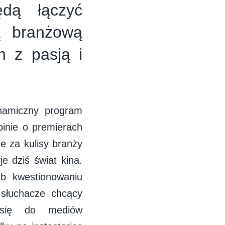
dą łączyć
ą branżową
h z pasją i
namiczny program
pinie o premierach
e za kulisy branży
e dziś świat kina.
ub kwestionowaniu
, słuchacze chcący
 się do mediów