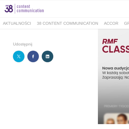
AKTUALNOŚCI
38 CONTENT COMMUNICATION
ACCOR
G
MINISTERSTWO KLIMATU I ŚRODOWISKA
FELLOWMIND
IOŚ
WALKING KORZENIOWSKI
INDESIT
GRUPA WHIRLPOOL
K
Udostępnij
BERIMAL
ACCOR MARKETPLACE KRAKÓW
TUTORE POLAN
MEDICOVER SENIOR
MEDICOVER STOMATOLOGIA
PUCKIE
KAMBUKKA
BESYMBIO
ZŁOTOPOLSKA DOLINA
DR.BACTY
GREEN CAFFÈ NERO
AHMAD TEA LONDON
AKBAR
SAND
TCG PROCESS POLSKA
ALMATUR
ENERGIA POLSKA
ZAD
BARTOLINI AIR
ALCON - MAMY OKO NA ZAĆMĘ
PREGNABIT
WARMIA I MAZURY
DERMENA
GABRIELLA
LAVEO
PANE
SACHOL KIDS
CITY GOLF ŁÓDŹ
BIOMED
FORUM 76
#E
ZYMETRIA
INSTYTUT KSIĄŻKI
GRUPA RMF
ESTE SYNERG