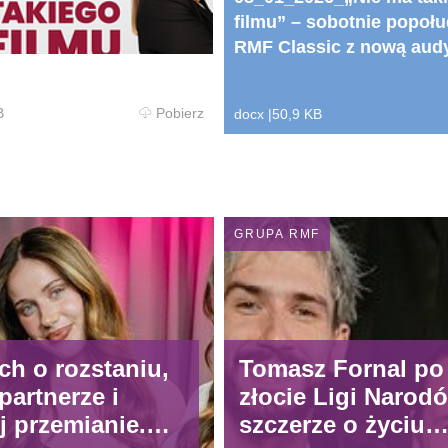
filmu” – sobotnie popoł
RMF Classic z nową aud
B
Pobierz
docx
|
50,9 KB
GRUPA RMF
ch o rozstaniu,
Tomasz Fornal po
artnerze i
złocie Ligi Narod
j przemianie.
szczerze o życiu