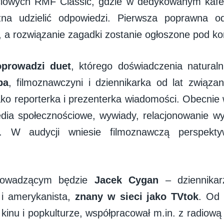
iowych RMF Classic, gdzie w dedykowanym kafelk
na udzielić odpowiedzi. Pierwsza poprawna od
 a rozwiązanie zagadki zostanie ogłoszone pod k
oprowadzi duet
, którego doświadczenia naturalni
ba
, filmoznawczyni i dziennikarka od lat związ
ako reporterka i prezenterka wiadomości. Obecnie 
dia społecznościowe, wywiady, relacjonowanie wy
ie. W audycji wniesie filmoznawczą perspekt
prowadzącym będzie
Jacek Cygan
– dziennikar
 i amerykanista,
znany w sieci jako TVtok
. Od 
kinu i popkulturze, współpracował m.in. z radiową