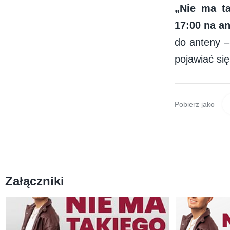
„Nie ma t
17:00 na a
do anteny – 
pojawiać s
Pobierz jako
Załączniki