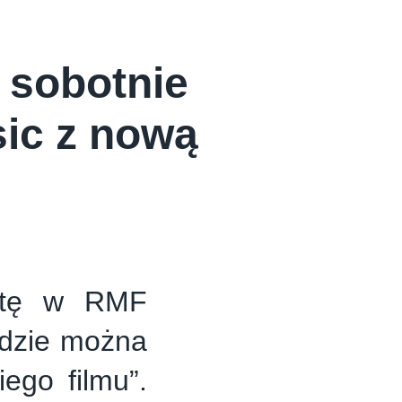
– sobotnie
ic z nową
otę w RMF
ędzie można
ego filmu”.