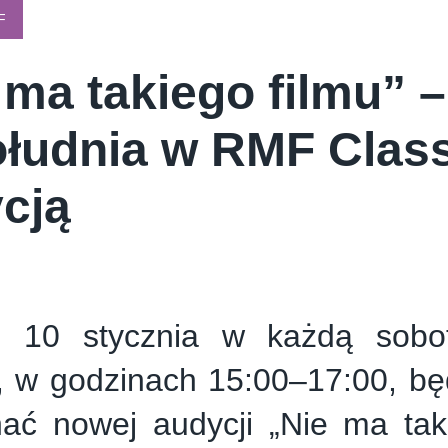
E CREAM COMPANY
PSTRYK
F
 ma takiego filmu” 
łudnia w RMF Class
cją
d 10 stycznia w każdą sob
c, w godzinach 15:00–17:00, b
ać nowej audycji „Nie ma taki