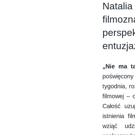
Natal
filmoz
perspe
entuzj
„Nie ma t
poświęcony 
tygodnia, r
filmowej – 
Całość uzu
istnienia f
wziąć udz