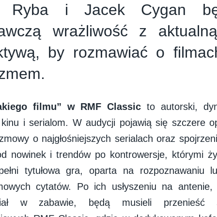
ia Ryba i Jacek Cygan bę
nawczą wrażliwość z aktualn
ktywą, by rozmawiać o filmac
azmem.
akiego filmu” w RMF Classic
to autorski, dy
kinu i serialom. W audycji pojawią się szczere o
ozmowy o najgłośniejszych serialach oraz spojrzeni
od nowinek i trendów po kontrowersje, którymi żyj
pełni tytułowa gra, oparta na rozpoznawaniu l
ilmowych cytatów. Po ich usłyszeniu na antenie
iał w zabawie, będą musieli przenieść