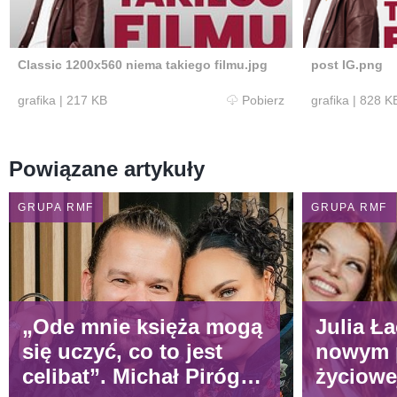
Classic 1200x560 niema takiego filmu.jpg
post IG.png
grafika
|
217 KB
Pobierz
grafika
|
828 K
Powiązane artykuły
GRUPA RMF
GRUPA RMF
„Ode mnie księża mogą
Julia Ła
się uczyć, co to jest
nowym p
celibat”. Michał Piróg
życiowe