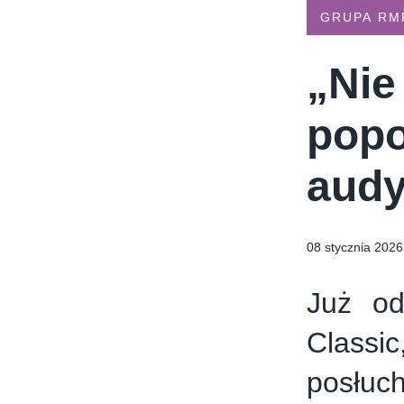
TYMIENIECKIEGO 17
APPLIA
HOLI BALI
THE MAGNUM IC
GRUPA RM
„Nie
popo
audy
08 stycznia 2026
Już o
Classi
posłuch