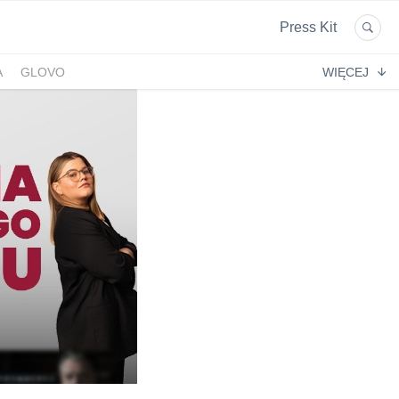
Press Kit
A
GLOVO
WIĘCEJ
EKPOL
GREEN FACTORY LOGISTICS
 AFTIGEL
HYAL-DROP MULTI
EKTIN
NA
CENTRUM MEDYCZNE DAMIANA
VENOFLEX
EMPIK FOTO
SAXX
AG MOTORS
ND
DELECTA
KONSPOL
NBIO GROUP
UNITOP
GORENJE
ZAGŁĘBIOWSKA METROPOLIA
STETHOME
FUNDACJA NAGLE SAMI
MERCEDES
GIO
PRIME SPANISH PROPERTIES
SPEDIMO
CIA
REBERNIA
BEKO
TDJ ESTATE
RAL CARE
LIBERTY INVESTMENTS
ESSENDI