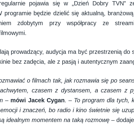
regularnie pojawia się w „Dzień Dobry TVN” z
 programie będzie dzielić się aktualną, branżow
eniem zdobytym przy współpracy ze streami
 filmowymi.
lają prowadzący, audycja ma być przestrzenią do
inie bez zadęcia, ale z pasją i autentycznym za
zmawiać o filmach tak, jak rozmawia się po sean
achwytem, czasem z dystansem, a czasem z py
lm
–
mówi Jacek Cygan
. –
To program dla tych, k
emocji i znaczeń, bo radio i kino świetnie się uzup
 są idealnym momentem na taką rozmowę
– dodaj