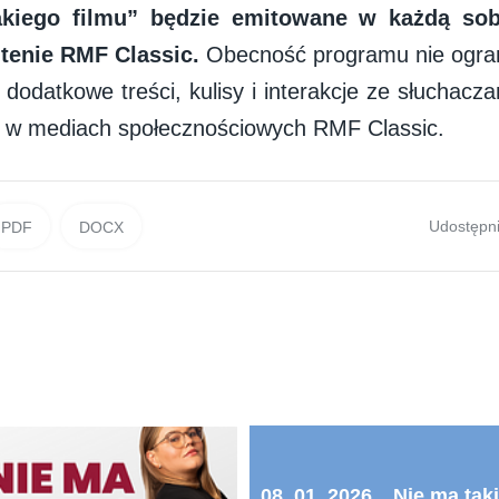
akiego filmu” będzie emitowane w każdą so
ntenie RMF Classic.
Obecność programu nie ogran
dodatkowe treści, kulisy i interakcje ze słuchacz
ię w mediach społecznościowych RMF Classic.
Udostępni
PDF
DOCX
08_01_2026_„Nie ma tak