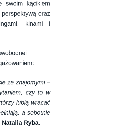
e swoim kącikiem
ą perspektywą oraz
ngami, kinami i
 swobodnej
angażowaniem:
sie ze znajomymi –
taniem, czy to w
tórzy lubią wracać
ełniają, a sobotnie
e
Natalia Ryba
.