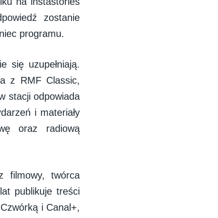
u na instastories
powiedź zostanie
oniec programu.
e się uzupełniają.
ana z RMF Classic,
w stacji odpowiada
darzeń i materiały
ywę oraz radiową
z filmowy, twórca
lat publikuje treści
 Czwórką i Canal+,