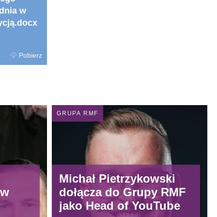
udnia w
ycją.docx
Pobierz
GRUPA RMF
Michał Pietrzykowski
ów
dołącza do Grupy RMF
jako Head of YouTube