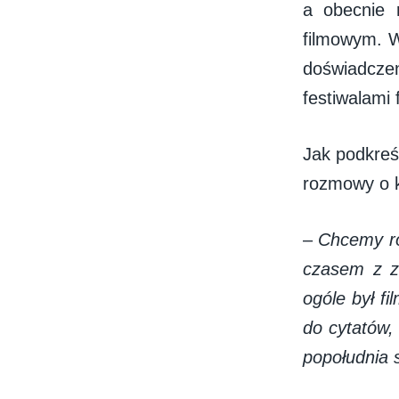
a obecnie 
filmowym. W
doświadcz
festiwalami
Jak podkreś
rozmowy o k
–
Chcemy ro
czasem z z
ogóle był fi
do cytatów, 
popołudnia