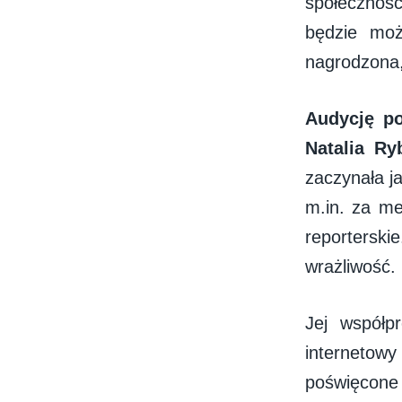
społecznośc
będzie moż
nagrodzona,
Audycję p
Natalia Ry
zaczynała j
m.in. za me
reportersk
wrażliwość.
Jej współ
internetowy
poświęcone 