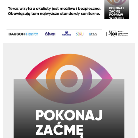
pokonaj zacme_plakat_B2_480x680.jpg
469 KB