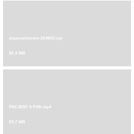
liczba_przeprowadzonych_operacji.png
200 KB
aiaasepictures-2b9833.zip
82,4 MB
PACJENT 6 FHD.mp4
93,7 MB