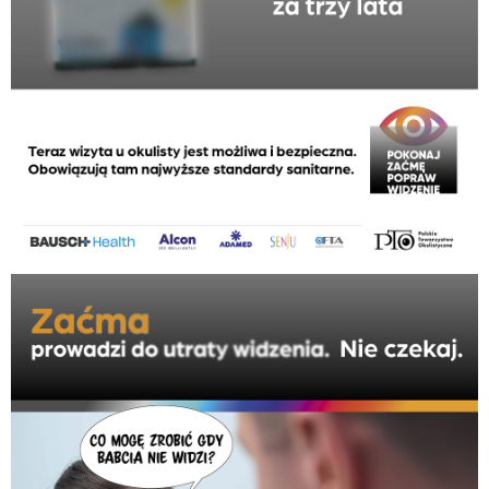
pokonaj zacme_plakat_B2_480x680_b.jpg
412 KB