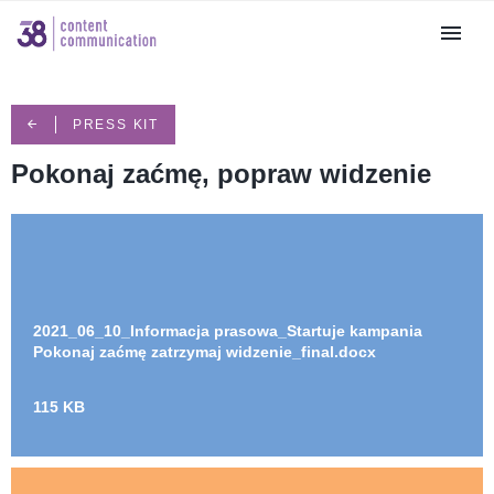
PRESS KIT
Pokonaj zaćmę, popraw widzenie
2021_06_10_Informacja prasowa_Startuje kampania
Pokonaj zaćmę zatrzymaj widzenie_final.docx
115 KB