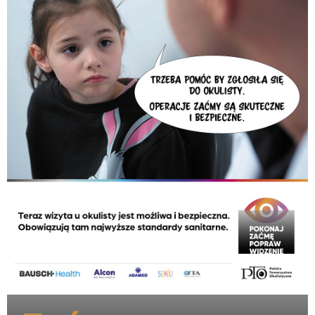
pokonaj zacme_plakat_B2_480x680_a.jpg