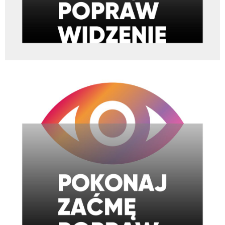
pokonaj zacme_logo_white.png
217 KB