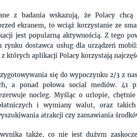
ane z badania wskazują, że Polacy chcą 
rzed ekranem, to wciąż korzystanie ze sma
kacji jest popularną aktywnością. Z tego p
m rynku dostawca usług dla urządzeń mobil
z których aplikacji Polacy korzystają najczęśc
zygotowywania się do wypoczynku 2/3 z nas
h, a ponad połowa social mediów. 41 p
rezerwuje nocleg. Myśląc o urlopie, chętni
 płatniczych i wymiany walut, oraz takic
yszukiwania atrakcji czy zamawiania środkó
wynika także, co nie jest dużym zaskocz