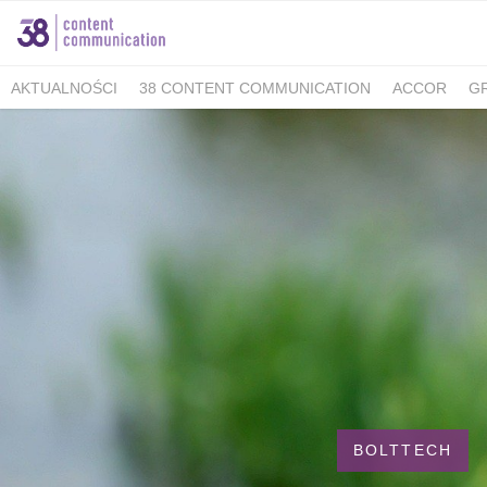
AKTUALNOŚCI
38 CONTENT COMMUNICATION
ACCOR
G
MINISTERSTWO KLIMATU I ŚRODOWISKA
FELLOWMIND
IOŚ
WALKING KORZENIOWSKI
INDESIT
GRUPA WHIRLPOOL
K
BERIMAL
ACCOR MARKETPLACE KRAKÓW
TUTORE POLAN
MEDICOVER SENIOR
MEDICOVER STOMATOLOGIA
PUCKIE
KAMBUKKA
BESYMBIO
ZŁOTOPOLSKA DOLINA
DR.BACTY
GREEN CAFFÈ NERO
AHMAD TEA LONDON
AKBAR
SAND
TCG PROCESS POLSKA
ALMATUR
ENERGIA POLSKA
ZAD
BARTOLINI AIR
ALCON - MAMY OKO NA ZAĆMĘ
PREGNABIT
WARMIA I MAZURY
DERMENA
GABRIELLA
LAVEO
PANE
SACHOL KIDS
CITY GOLF ŁÓDŹ
BIOMED
FORUM 76
#E
BOLTTECH
ZYMETRIA
INSTYTUT KSIĄŻKI
GRUPA RMF
ESTE SYNERG