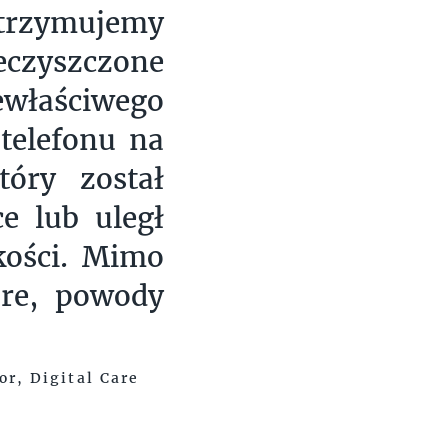
otrzymujemy
eczyszczone
aściwego
telefonu na
tóry został
e lub uległ
kości. Mimo
are, powody
r, Digital Care