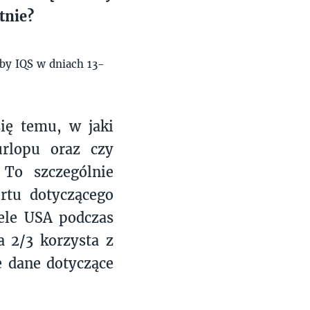
tnie?
 by IQS w dniach 13-
ię temu, w jaki
urlopu oraz czy
To szczególnie
ortu dotyczącego
ele USA podczas
a 2/3 korzysta z
e dane dotyczące