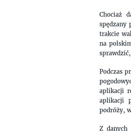
Chociaż d
spędzany p
trakcie wa
na polski
sprawdzić, 
Podczas pr
pogodowyc
aplikacji 
aplikacji
podróży, w
Z danych 