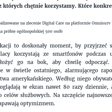
 z których chętnie korzystamy. Które konkre
ealizowane na zlecenie Digital Care na platformie Omnisurv
na próbie ogólnopolskiej 500 osób
kacji to doskonały moment, by przyjrzeć s
lacy korzystają ze smartfonów podczas 
łożyć go na bok, aby chwilę odpocząć. 
ce w świetle ostatniego, alarmującego rap
stwa amerykańskiego. Według niego obywat
oglądają w ekran nawet 80 razy dziennie, 
o celów służbowych. Na szczęście najnowsz
apawają optymizmem.