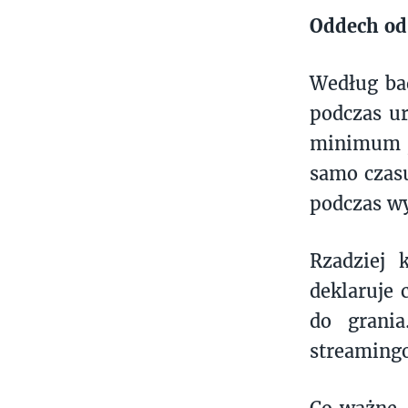
Oddech od
Według bad
podczas ur
minimum j
samo czasu
podczas w
Rzadziej 
deklaruje 
do grani
streaming