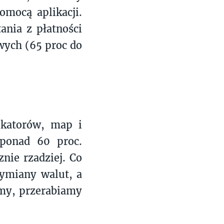
omocą aplikacji.
ania z płatności
wych (65 proc do
ikatorów, map i
 ponad 60 proc.
nie rzadziej. Co
wymiany walut, a
amy, przerabiamy