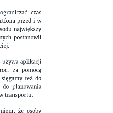
ograniczać czas
rtfona przed i w
owodu największy
nych postanowił
iej.
 używa aplikacji
roc. za pomocą
e sięgamy też do
h do planowania
w transportu.
eniem, że osoby