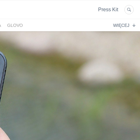
Press Kit
A
GLOVO
WIĘCEJ
EKPOL
GREEN FACTORY LOGISTICS
 AFTIGEL
HYAL-DROP MULTI
EKTIN
NA
CENTRUM MEDYCZNE DAMIANA
VENOFLEX
EMPIK FOTO
SAXX
AG MOTORS
ND
DELECTA
KONSPOL
NBIO GROUP
UNITOP
GORENJE
ZAGŁĘBIOWSKA METROPOLIA
STETHOME
FUNDACJA NAGLE SAMI
MERCEDES
GIO
PRIME SPANISH PROPERTIES
SPEDIMO
CIA
REBERNIA
BEKO
TDJ ESTATE
RAL CARE
LIBERTY INVESTMENTS
ESSENDI