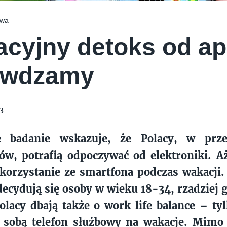
E CREAM COMPANY
PSTRYK
owa
cyjny detoks od apl
awdzamy
3
e badanie wskazuje, że Polacy, w prze
w, potrafią odpoczywać od elektroniki. Aż
korzystanie ze smartfona podczas wakacji. 
ecydują się osoby w wieku 18-34, rzadziej 
Polacy dbają także o work life balance – ty
e sobą telefon służbowy na wakacje. Mim