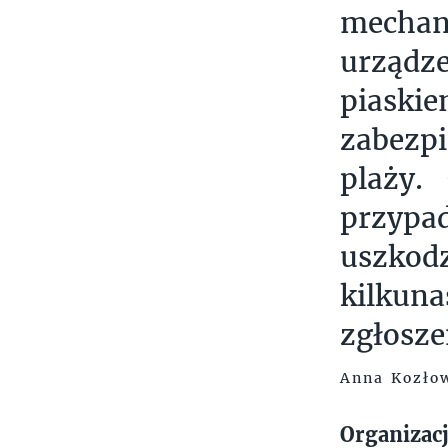
mechan
urządze
piask
zabezpi
plaży.
przypa
uszkod
kilkuna
zgłosze
Anna Kozłow
Organizac