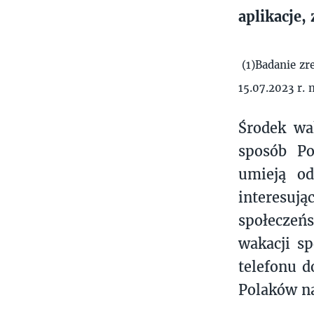
aplikacje,
(1)Badanie zr
15.07.2023 r. 
Środek wa
sposób Po
umieją od
interesują
społeczeń
wakacji sp
telefonu d
Polaków n