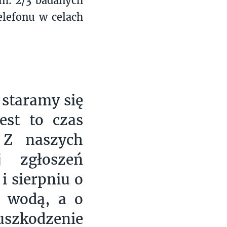
em. 2/3 badanych
elefonu w celach
 staramy się
est to czas
 Z naszych
j zgłoszeń
i sierpniu o
a wodą, a o
zkodzenie