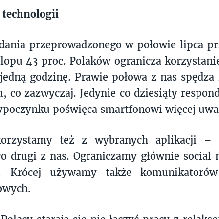
 technologii
ania przeprowadzonego w połowie lipca prz
lopu 43 proc. Polaków ogranicza korzystani
edną godzinę. Prawie połowa z nas spędza 
, co zazwyczaj. Jedynie co dziesiąty respond
ypoczynku poświęca smartfonowi więcej uwa
korzystamy też z wybranych aplikacji –
co drugi z nas. Ograniczamy głównie social m
a. Krócej używamy także komunikatorów
owych.