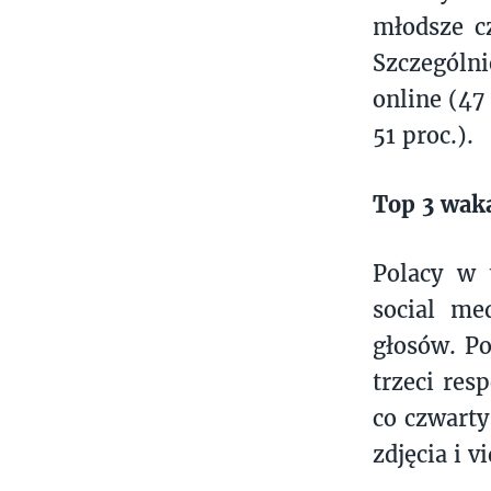
młodsze cz
Szczególni
online (47
51 proc.).
Top 3 waka
Polacy w 
social me
głosów. Po
trzeci res
co czwarty
zdjęcia i 