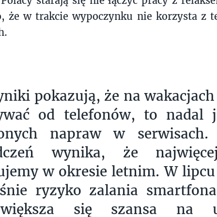
Polacy starają się nie łączyć pracy z relaks
o, że w trakcie wypoczynku nie korzysta z t
h.
niki pokazują, że na wakacjach
ywać od telefonów, to nadal j
nych napraw w serwisach.
dczeń wynika, że najwięce
jemy w okresie letnim. W lipcu 
śnie ryzyko zalania smartfon
większa się szansa na us