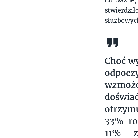
Co ważne, 
stwierdził
służbowyc
Choć wy
odpocz
wzmożo
doświa
otrzymu
33% ro
11% z