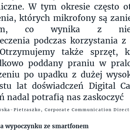
iczne. W tym okresie często 
nia, których mikrofony są zani
iem, co wynika z niewł
eczenia podczas korzystania z 
 Otrzymujemy także sprzęt, k
dkowo poddany praniu w pralc
zeniu po upadku z dużej wyso
stu lat doświadczeń Digital C
ń nadal potrafią nas zaskoczyć
ska-Pietraszko, Corporate Communication Directo
ja wypoczynku ze smartfonem