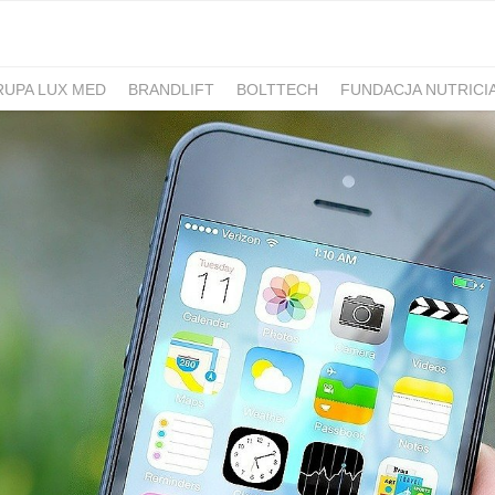
RUPA LUX MED
BRANDLIFT
BOLTTECH
FUNDACJA NUTRICI
-PIB
IRON MOUNTAIN POLSKA
NEW WORK
ATLAS
SM ML
IDS&CO.
PIZZAPORTAL.PL
MAXIBIOTIC
OCUVITE
SACHOL
D
ROMET
SANOFI
KRAJOWA RZEMIEŚLNICZA IZBA OPTYCZ
 HOSPICJUM
TERAPIA REZONANSEM MAGNETYCZNYM - MBST
PACSAFE
LORUS
CONTIGO
ZAMEK TOPACZ
BAKALLA
RA
JASMEEN
MOMME
ALKEMIE
SZPITAL MEDICOVER
E
BANO
POKONAJ ZAĆMĘ, POPRAW WIDZENIE
GÓRNOŚLĄSKO-
UNICEF
JASNUM
PHARMENA
BETHRU
MANUFAKTURA
K CARSHARING
BUDVAR
ŁÓDŹ KALISKA
PLAYFAIR
POLRE
FEKT1BUTELKI
COLOSTRUM
CARLSBERG
GEN4GEN
BAL
Y
UNILEVER
HUMAN ANSWER INSTITUTE
PIERRE FABRE O