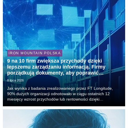
IRON MOUNTAIN POLSKA
9 na 10 firm zwiększa przychody dzięki
lepszemu zarządzaniu informacją. Firmy
porządkują dokumenty, aby poprawić
efektywność operacyjną
8 lipca 2026
Jak wynika z badania zrealizowanego przez FT Longitude,
90% dużych organizacji odnotowało w ciągu ostatnich 12
miesięcy wzrost przychodów lub rentowności dzięki
inwestycjom w zarządzanie informacją1. Jednocześnie
przedsiębiorstwa tracą średnio blisko 390 tys. dolarów roc...