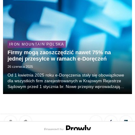
IRON MOUNTAIN POLSKA
Firmy mogą zaoszczędzić nawet 75% na
jednej przesyłce w ramach e-Doręczeń
26 czerwca 2025
Od 1 kwietnia 2025 roku e-Doręczenia stały się obowiązkowe
dla wszystkich firm zarejestrowanych w Krajowym Rejestrze
Sądowym przed 1 stycznia br. Nowe przepisy wprowadzają
istotną zmianę w zakresie komunikacji z administracją
publiczną – papierowa korespondencja ustępuje...
Powered by