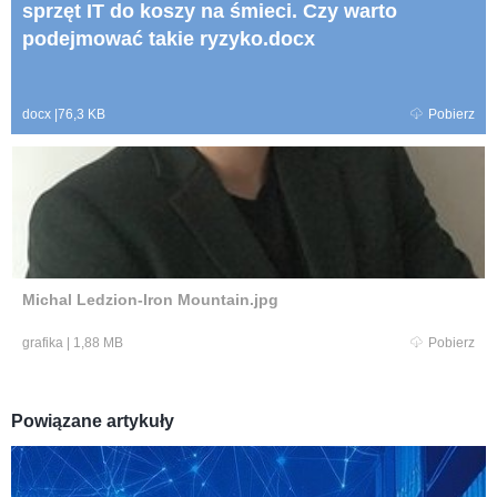
sprzęt IT do koszy na śmieci. Czy warto
podejmować takie ryzyko.docx
docx
|
76,3 KB
Pobierz
Michal Ledzion-Iron Mountain.jpg
grafika
|
1,88 MB
Pobierz
Powiązane artykuły