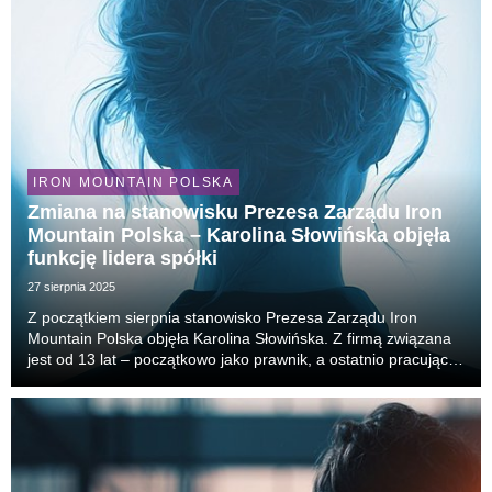
IRON MOUNTAIN POLSKA
Zmiana na stanowisku Prezesa Zarządu Iron
Mountain Polska – Karolina Słowińska objęła
funkcję lidera spółki
27 sierpnia 2025
Z początkiem sierpnia stanowisko Prezesa Zarządu Iron
Mountain Polska objęła Karolina Słowińska. Z firmą związana
jest od 13 lat – początkowo jako prawnik, a ostatnio pracując w
strukturach globalnych jako Head of Global Sales Operations
DBU (Digital Business Unit). Jej ...