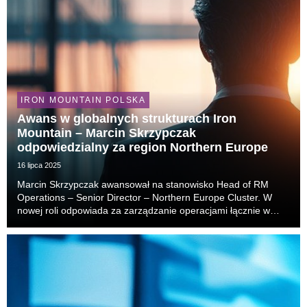
IRON MOUNTAIN POLSKA
Awans w globalnych strukturach Iron
Mountain – Marcin Skrzypczak
odpowiedzialny za region Northern Europe
16 lipca 2025
Marcin Skrzypczak awansował na stanowisko Head of RM
Operations – Senior Director – Northern Europe Cluster. W
nowej roli odpowiada za zarządzanie operacjami łącznie w
dziesięciu krajach Europy Północnej i Środkowej. To już piąty
awans eksperta Iron Mountain z Polski i d...