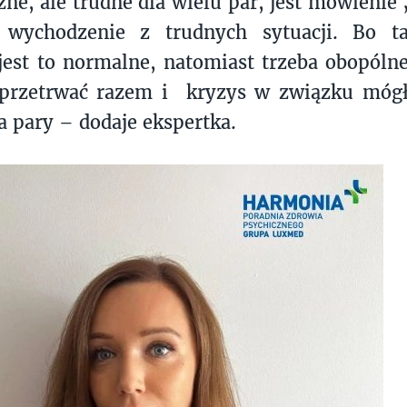
ne, ale trudne dla wielu par, jest mówienie
 wychodzenie z trudnych sytuacji. Bo t
 jest to normalne, natomiast trzeba obopólne
rzetrwać razem i kryzys w związku mógł 
a pary – dodaje ekspertka.