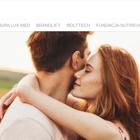
RUPA LUX MED
BRANDLIFT
BOLTTECH
FUNDACJA NUTRICI
-PIB
IRON MOUNTAIN POLSKA
NEW WORK
ATLAS
SM ML
IDS&CO.
PIZZAPORTAL.PL
MAXIBIOTIC
OCUVITE
SACHOL
D
ROMET
SANOFI
KRAJOWA RZEMIEŚLNICZA IZBA OPTYCZ
 HOSPICJUM
TERAPIA REZONANSEM MAGNETYCZNYM - MBST
PACSAFE
LORUS
CONTIGO
ZAMEK TOPACZ
BAKALLA
RA
JASMEEN
MOMME
ALKEMIE
SZPITAL MEDICOVER
E
BANO
POKONAJ ZAĆMĘ, POPRAW WIDZENIE
GÓRNOŚLĄSKO-
UNICEF
JASNUM
PHARMENA
BETHRU
MANUFAKTURA
K CARSHARING
BUDVAR
ŁÓDŹ KALISKA
PLAYFAIR
POLRE
FEKT1BUTELKI
COLOSTRUM
CARLSBERG
GEN4GEN
BAL
Y
UNILEVER
HUMAN ANSWER INSTITUTE
PIERRE FABRE O