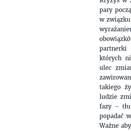
Kryzys w z
pary począ
w związku
wyrażanie
obowiązkó
partnerki
których n
ulec zmia
zawirowan
takiego ż
ludzie zmi
fazy – tł
popadać w 
Ważne aby