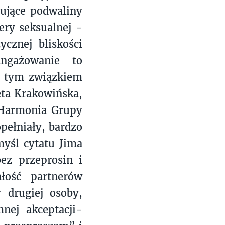
ujące podwaliny
ery seksualnej -
ycznej bliskości
ngażowanie to
d tym związkiem
eta Krakowińska,
 Harmonia Grupy
pełniały, bardzo
myśl cytatu Jima
ez przeprosin i
ałość partnerów
 drugiej osoby,
nej akceptacji-