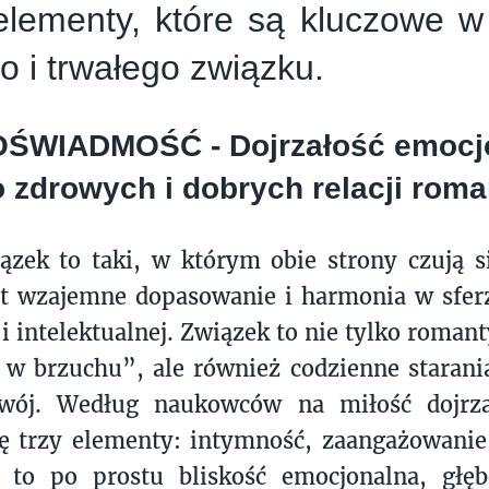
 elementy, które są kluczowe 
o i trwałego związku.
ŚWIADMOŚĆ - Dojrzałość emocjo
o zdrowych i dobrych relacji ro
ązek to taki, w którym obie strony czują 
st wzajemne dopasowanie i harmonia w sfer
 i intelektualnej. Związek to nie tylko roman
 w brzuchu”, ale również codzienne starania
zwój. Według naukowców na miłość dojrz
ię trzy elementy: intymność, zaangażowanie
 to po prostu bliskość emocjonalna, głę