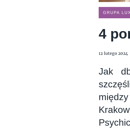
TYMIENIECKIEGO 17
APPLIA
HOLI BALI
THE MAGNUM IC
GRUPA LU
4 po
12 lutego 2024
Jak db
szczęś
między
Krakow
Psychi