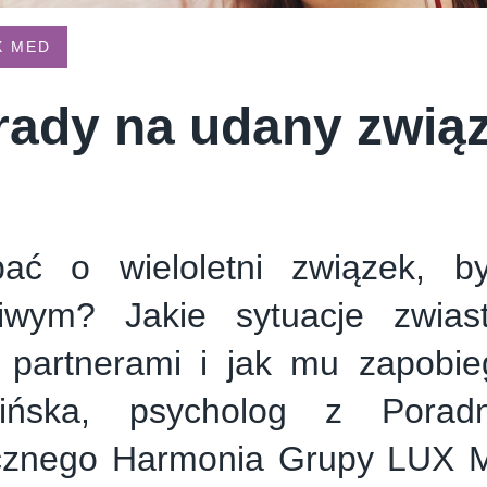
E CREAM COMPANY
PSTRYK
X MED
rady na udany zwią
ać o wieloletni związek, b
liwym? Jakie sytuacje zwias
 partnerami i jak mu zapobi
ińska, psycholog z Porad
cznego Harmonia Grupy LUX 