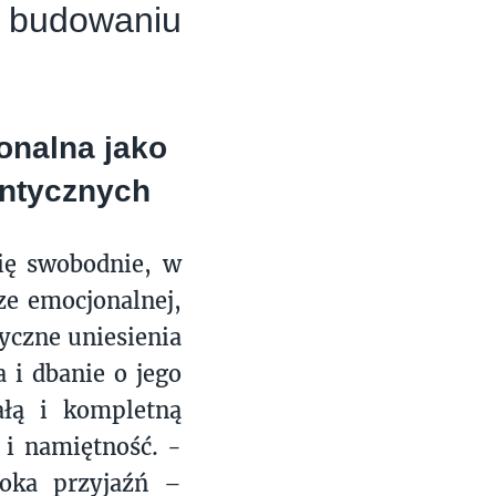
w budowaniu
nalna jako
mantycznych
się swobodnie, w
ze emocjonalnej,
tyczne uniesienia
 i dbanie o jego
ałą i kompletną
 i namiętność. -
boka przyjaźń –