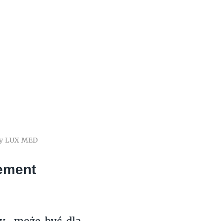
py LUX MED
ement