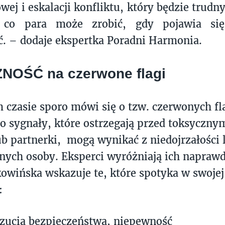
owej i eskalacji konfliktu, który będzie trudn
e co para może zrobić, gdy pojawia si
. – dodaje ekspertka Poradni Harmonia.
NOŚĆ na czerwone flagi
 czasie sporo mówi się o tzw. czerwonych f
o sygnały, które ostrzegają przed toksyczn
ub partnerki, mogą wynikać z niedojrzałości
nych osoby. Eksperci wyróżniają ich naprawd
owińska wskazuje te, które spotyka w swojej
j:
zucia bezpieczeństwa, niepewność