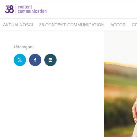
AKTUALNOŚCI
38 CONTENT COMMUNICATION
ACCOR
G
MINISTERSTWO KLIMATU I ŚRODOWISKA
FELLOWMIND
IOŚ
WALKING KORZENIOWSKI
INDESIT
GRUPA WHIRLPOOL
K
Udostępnij
BERIMAL
ACCOR MARKETPLACE KRAKÓW
TUTORE POLAN
MEDICOVER SENIOR
MEDICOVER STOMATOLOGIA
PUCKIE
KAMBUKKA
BESYMBIO
ZŁOTOPOLSKA DOLINA
DR.BACTY
GREEN CAFFÈ NERO
AHMAD TEA LONDON
AKBAR
SAND
TCG PROCESS POLSKA
ALMATUR
ENERGIA POLSKA
ZAD
BARTOLINI AIR
ALCON - MAMY OKO NA ZAĆMĘ
PREGNABIT
WARMIA I MAZURY
DERMENA
GABRIELLA
LAVEO
PANE
SACHOL KIDS
CITY GOLF ŁÓDŹ
BIOMED
FORUM 76
#E
ZYMETRIA
INSTYTUT KSIĄŻKI
GRUPA RMF
ESTE SYNERG