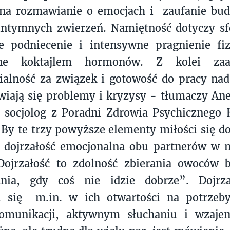
 na rozmawianie o emocjach i zaufanie bud
intymnych zwierzeń. Namiętność dotyczy sf
e podniecenie i intensywne pragnienie fiz
ne koktajlem hormonów. Z kolei zaa
ialność za związek i gotowość do pracy na
wiają się problemy i kryzysy - tłumaczy An
, socjolog z Poradni Zdrowia Psychicznego
y te trzy powyższe elementy miłości się do
t dojrzałość emocjonalna obu partnerów w 
Dojrzałość to zdolność zbierania owoców b
ania, gdy coś nie idzie dobrze”. Dojrz
 się m.in. w ich otwartości na potrzeby
komunikacji, aktywnym słuchaniu i wzajem