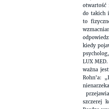
otwartość
do takich 
to fizyczn
wzmacnia
odpowiedz
kiedy poja
psycholog
LUX MED. B
ważna jes
Rohn'a: „
nienarzek
przejawia
szczerej 