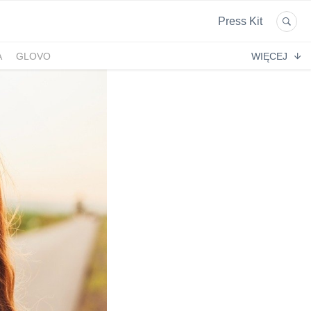
Press Kit
A
GLOVO
WIĘCEJ
EKPOL
GREEN FACTORY LOGISTICS
 AFTIGEL
HYAL-DROP MULTI
EKTIN
NA
CENTRUM MEDYCZNE DAMIANA
VENOFLEX
EMPIK FOTO
SAXX
AG MOTORS
ND
DELECTA
KONSPOL
NBIO GROUP
UNITOP
GORENJE
ZAGŁĘBIOWSKA METROPOLIA
STETHOME
FUNDACJA NAGLE SAMI
MERCEDES
GIO
PRIME SPANISH PROPERTIES
SPEDIMO
CIA
REBERNIA
BEKO
TDJ ESTATE
RAL CARE
LIBERTY INVESTMENTS
ESSENDI