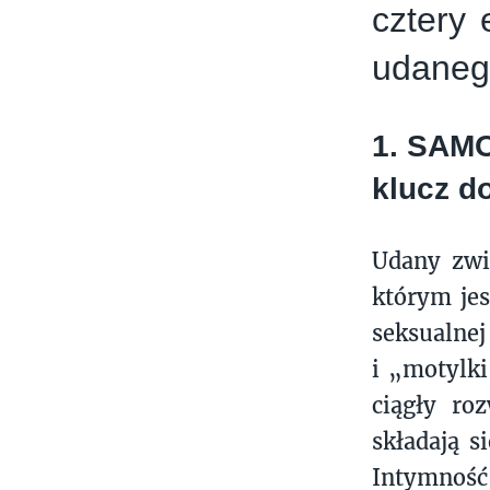
cztery
udaneg
1. SAMO
klucz d
Udany zwi
którym je
seksualnej
i „motylki
ciągły ro
składają s
Intymność