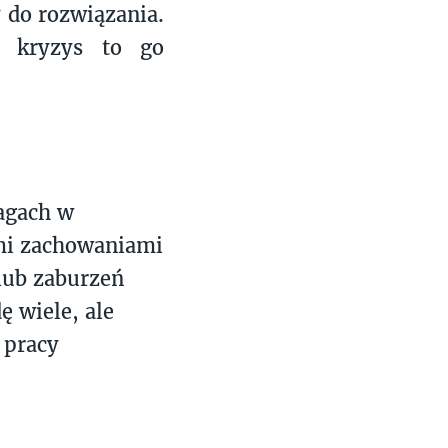
y do rozwiązania.
ę kryzys to go
lagach w
ymi zachowaniami
 lub zaburzeń
ę wiele, ale
 pracy