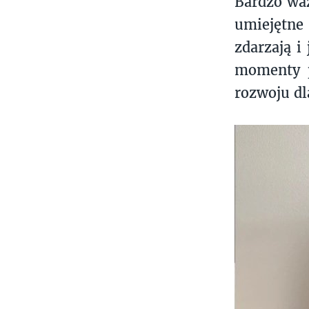
Bardzo waż
umiejętne
zdarzają i
momenty p
rozwoju dl