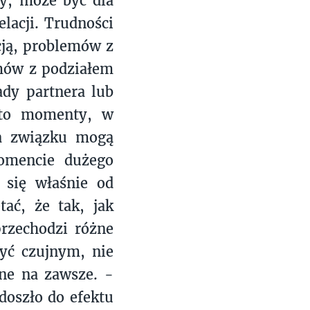
cy, może być dla
elacji. Trudności
cją, problemów z
mów z podziałem
dy partnera lub
 to momenty, w
ia związku mogą
omencie dużego
 się właśnie od
ać, że tak, jak
przechodzi różne
yć czujnym, nie
ane na zawsze. -
doszło do efektu