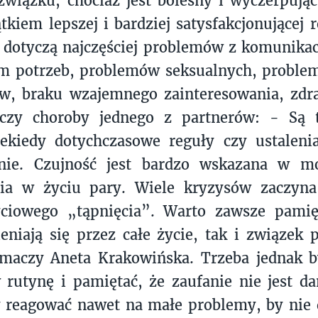
wiązku, chociaż jest bolesny i wyczerpują
tkiem lepszej i bardziej satysfakcjonującej r
 dotyczą najczęściej problemów z komunika
m potrzeb, problemów seksualnych, proble
w, braku wzajemnego zainteresowania, zdra
 czy choroby jednego z partnerów: - Są
iekiedy dotychczasowe reguły czy ustalen
nie. Czujność jest bardzo wskazana w m
ia w życiu pary. Wiele kryzysów zaczyna
yciowego „tąpnięcia”. Warto zawsze pamięt
eniają się przez całe życie, tak i związek 
umaczy Aneta Krakowińska. Trzeba jednak b
rutynę i pamiętać, że zaufanie nie jest d
 reagować nawet na małe problemy, by nie 