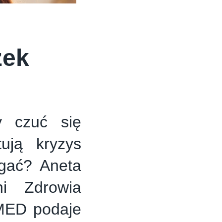
zek
y czuć się
tują kryzys
egać? Aneta
ni Zdrowia
MED podaje