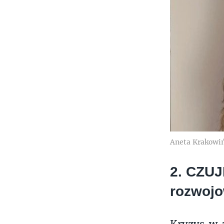
Aneta Krakowi
2. CZUJ
rozwoj