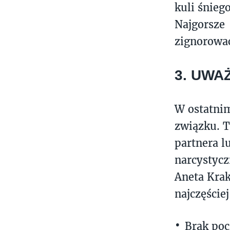
kuli śnieg
Najgorsz
zignorować
3. UWAŻ
W ostatnim
związku. T
partnera l
narcystycz
Aneta Krak
najczęście
Brak poc