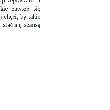
 „przepraszam” i
akie zawsze się
j chęci, by takie
stać się szansą