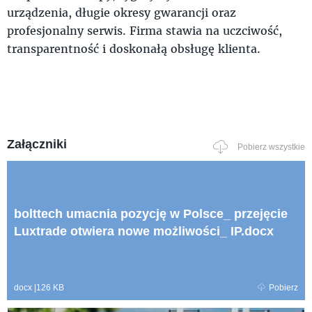
urządzenia, długie okresy gwarancji oraz
profesjonalny serwis. Firma stawia na uczciwość,
transparentność i doskonałą obsługę klienta.
Załączniki
Pobierz wszystkie
bolttech umacnia pozycję w Polsce_ przejęcie
Luxtrade otwiera nowe możliwości_ IP.docx
docx
|
126 KB
Pobierz