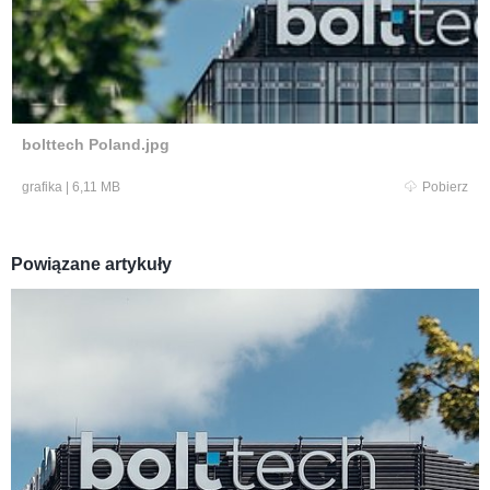
bolttech Poland.jpg
grafika
|
6,11 MB
Pobierz
Powiązane artykuły