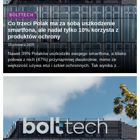
BOLTTECH
Co trzeci Polak ma za sobą uszkodzenie
smartfona, ale nadal tylko 10% korzysta z
produktów ochrony
16 czerwca 2025
Nawet 39% Polaków uszkodziło swojego smartfona, a blisko
połowa z nich (47%) przynajmniej dwukrotnie, mimo że
większość używa etui i szkieł ochronnych. Tak wynika z
najnowszego badania Smart Barometr 2025,
przeprowadzonego przez IQS na zlecenie bolttech. Do
najczęstszych...