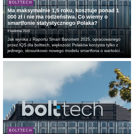
BOLTTECH
Ma maksymalnie 1,5 roku, kosztuje ponad 1
000 zł i nie ma rodzeństwa. Co wiemy o
smartfonie statystycznego Polaka?
8 kwietnia 2025
Jak wynika z Raportu Smart Barometr 2025, opracowanego
przez IQS dla bolttech, większość Polaków korzysta tylko z
jednego, stosunkowo nowego modelu smartfona o wartości
przekraczającej 1 000 zł. Jak wygląda dziś cykl życia tego
urządzenia w Polsce i jakie czynniki mogą w...
BOLTTECH