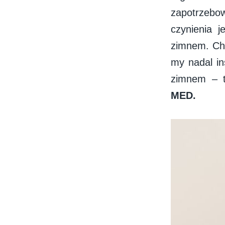
zapotrzebo
czynienia 
zimnem. Cho
my nadal i
zimnem – 
MED.