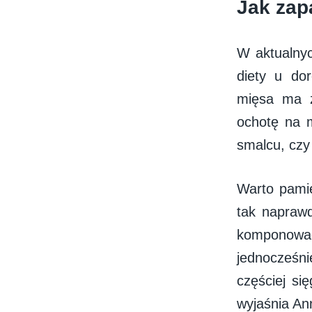
Jak zap
W aktualnyc
diety u do
mięsa ma z
ochotę na 
smalcu, czy
Warto pamię
tak napraw
komponować
jednocześn
częściej si
wyjaśnia An