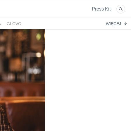
Press Kit
A
GLOVO
WIĘCEJ
EKPOL
GREEN FACTORY LOGISTICS
 AFTIGEL
HYAL-DROP MULTI
EKTIN
NA
CENTRUM MEDYCZNE DAMIANA
VENOFLEX
EMPIK FOTO
SAXX
AG MOTORS
ND
DELECTA
KONSPOL
NBIO GROUP
UNITOP
GORENJE
ZAGŁĘBIOWSKA METROPOLIA
STETHOME
FUNDACJA NAGLE SAMI
MERCEDES
GIO
PRIME SPANISH PROPERTIES
SPEDIMO
CIA
REBERNIA
BEKO
TDJ ESTATE
RAL CARE
LIBERTY INVESTMENTS
ESSENDI