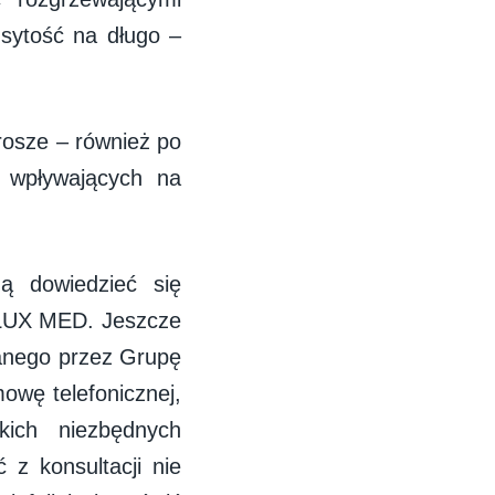
 sytość na długo –
rosze – również po
 wpływających na
ą dowiedzieć się
m LUX MED. Jeszcze
wanego przez Grupę
wę telefonicznej,
kich niezbędnych
 z konsultacji nie