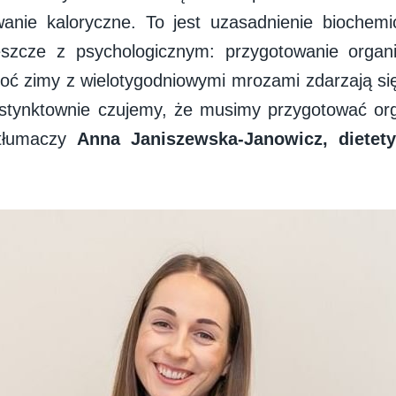
wanie kaloryczne. To jest uzasadnienie bioche
jeszcze z psychologicznym: przygotowanie organ
ć zimy z wielotygodniowymi mrozami zdarzają się 
nstynktownie czujemy, że musimy przygotować or
tłumaczy
Anna Janiszewska-Janowicz, dietet