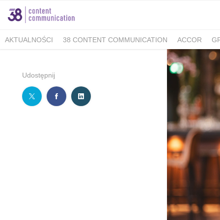
AKTUALNOŚCI
38 CONTENT COMMUNICATION
ACCOR
G
MINISTERSTWO KLIMATU I ŚRODOWISKA
FELLOWMIND
IOŚ
WALKING KORZENIOWSKI
INDESIT
GRUPA WHIRLPOOL
K
Udostępnij
BERIMAL
ACCOR MARKETPLACE KRAKÓW
TUTORE POLAN
MEDICOVER SENIOR
MEDICOVER STOMATOLOGIA
PUCKIE
KAMBUKKA
BESYMBIO
ZŁOTOPOLSKA DOLINA
DR.BACTY
GREEN CAFFÈ NERO
AHMAD TEA LONDON
AKBAR
SAND
TCG PROCESS POLSKA
ALMATUR
ENERGIA POLSKA
ZAD
BARTOLINI AIR
ALCON - MAMY OKO NA ZAĆMĘ
PREGNABIT
WARMIA I MAZURY
DERMENA
GABRIELLA
LAVEO
PANE
SACHOL KIDS
CITY GOLF ŁÓDŹ
BIOMED
FORUM 76
#E
ZYMETRIA
INSTYTUT KSIĄŻKI
GRUPA RMF
ESTE SYNERG