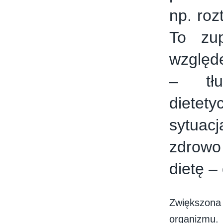
np. roz
To zup
względ
– tłu
dietet
sytuac
zdrowo
dietę –
Zwiększona
organizmu.