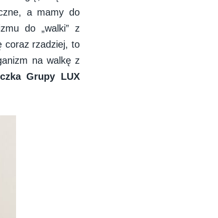
miczne, a mamy do
izmu do „walki” z
coraz rzadziej, to
ganizm na walkę z
yczka Grupy LUX