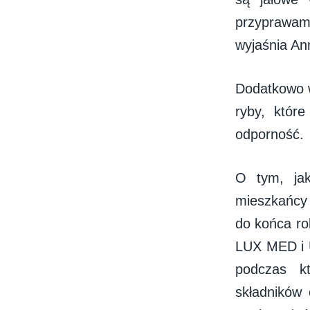
przyprawami
wyjaśnia An
Dodatkowo w
ryby, któr
odporność.
O tym, jak
mieszkańcy 
do końca ro
LUX MED i 
podczas kt
składników 