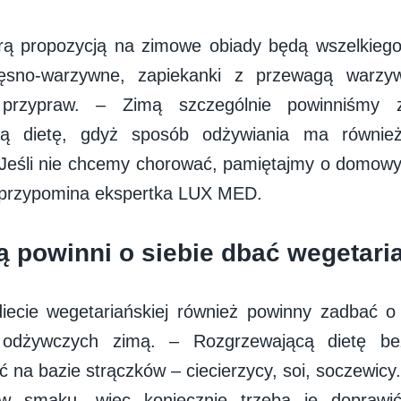
ą propozycją na zimowe obiady będą wszelkiego 
ęsno-warzywne, zapiekanki z przewagą warzy
 przypraw. – Zimą szczególnie powinniśmy 
ną dietę, gdyż sposób odżywiania ma równi
Jeśli nie chcemy chorować, pamiętajmy o domowy
 przypomina ekspertka LUX MED.
ą powinni o siebie dbać wegetari
iecie wegetariańskiej również powinny zadbać o
w odżywczych zimą. – Rozgrzewającą dietę 
na bazie strączków – ciecierzycy, soi, soczewicy
w smaku, więc koniecznie trzeba je doprawić