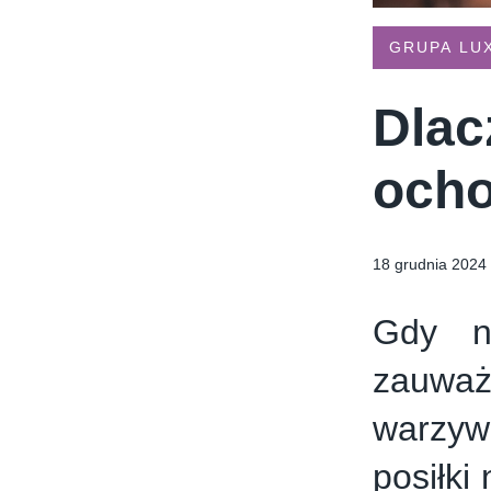
TYMIENIECKIEGO 17
APPLIA
HOLI BALI
THE MAGNUM IC
GRUPA LU
Dlac
ocho
18 grudnia 2024
Gdy na
zauwa
warzywa
posiłki