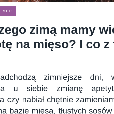
E CREAM COMPANY
PSTRYK
X MED
zego zimą mamy wi
tę na mięso? I co z
dchodzą zimniejsze dni, 
ża u siebie zmianę apetyt
 czy nabiał chętnie zamieniam
 na bazie mięsa, tłustych sosów