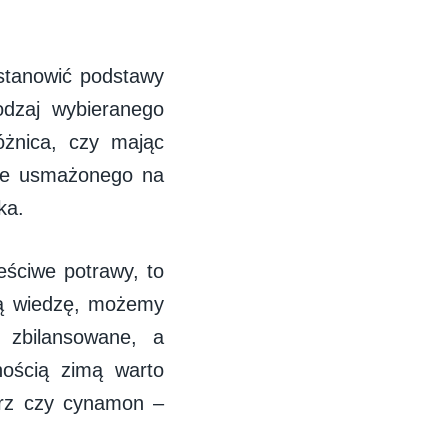
stanowić podstawy
odzaj wybieranego
żnica, czy mając
ce usmażonego na
ka.
eściwe potrawy, to
ką wiedzę, możemy
 zbilansowane, a
ością zimą warto
eprz czy cynamon –