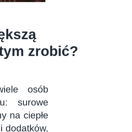
ększą
 tym zrobić?
wiele osób
u: surowe
y na ciepłe
 i dodatków,