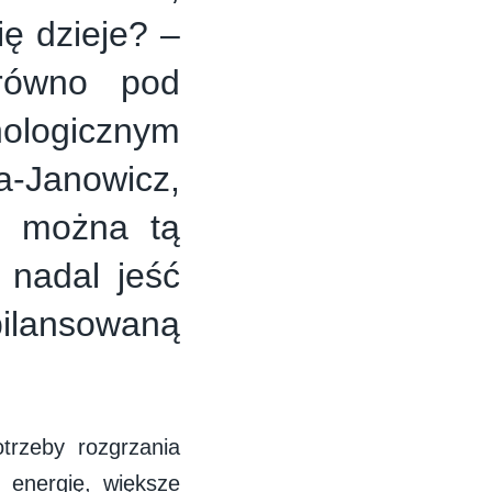
ię dzieje? –
arówno pod
hologicznym
Janowicz,
e można tą
 nadal jeść
ilansowaną
trzeby rozgrzania
energię, większe