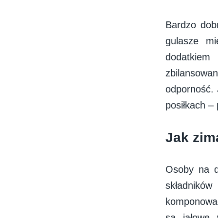
Bardzo dobr
gulasze mi
dodatkiem
zbilansowa
odporność. 
posiłkach –
Jak zim
Osoby na d
składnikó
komponować 
są jałowe 