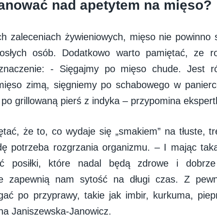
anować nad apetytem na mięso?
h zaleceniach żywieniowych, mięso nie powinno 
rosłych osób. Dodatkowo warto pamiętać, ze r
naczenie: - Sięgajmy po mięso chude. Jest ró
mięso zimą, sięgniemy po schabowego w panier
 po grillowaną pierś z indyka – przypomina ekspert
tać, że to, co wydaje się „smakiem” na tłuste, tr
dę potrzeba rozgrzania organizmu. – I mając ta
 posiłki, które nadal będą zdrowe i dobrze
ie zapewnią nam sytość na długi czas. Z pewn
ęgać po przyprawy, takie jak imbir, kurkuma, pi
na Janiszewska-Janowicz.