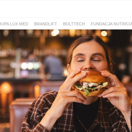
RUPA LUX MED
BRANDLIFT
BOLTTECH
FUNDACJA NUTRICI
-PIB
IRON MOUNTAIN POLSKA
NEW WORK
ATLAS
SM ML
IDS&CO.
PIZZAPORTAL.PL
MAXIBIOTIC
OCUVITE
SACHOL
D
ROMET
SANOFI
KRAJOWA RZEMIEŚLNICZA IZBA OPTYCZ
 HOSPICJUM
TERAPIA REZONANSEM MAGNETYCZNYM - MBST
PACSAFE
LORUS
CONTIGO
ZAMEK TOPACZ
BAKALLA
RA
JASMEEN
MOMME
ALKEMIE
SZPITAL MEDICOVER
E
BANO
POKONAJ ZAĆMĘ, POPRAW WIDZENIE
GÓRNOŚLĄSKO-
UNICEF
JASNUM
PHARMENA
BETHRU
MANUFAKTURA
K CARSHARING
BUDVAR
ŁÓDŹ KALISKA
PLAYFAIR
POLRE
FEKT1BUTELKI
COLOSTRUM
CARLSBERG
GEN4GEN
BAL
Y
UNILEVER
HUMAN ANSWER INSTITUTE
PIERRE FABRE O