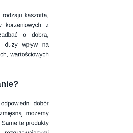
rodzaju kaszotta,
w korzeniowych z
zadbać o dobrą,
eż duży wpływ na
ch, wartościowych
anie?
 odpowiedni dobór
bezmięsną możemy
. Same te produkty
 rozgrzewającymi