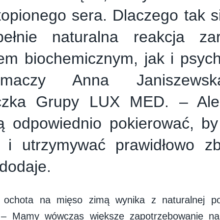
topionego sera. Dlaczego tak s
ełnie naturalna reakcja z
em biochemicznym, jak i psyc
maczy Anna Janiszewska-
yczka Grupy LUX MED. – Al
ją odpowiednio pokierować, by
 i utrzymywać prawidłowo zb
 dodaje.
 ochota na mięso zimą wynika z naturalnej po
 – Mamy wówczas większe zapotrzebowanie na 