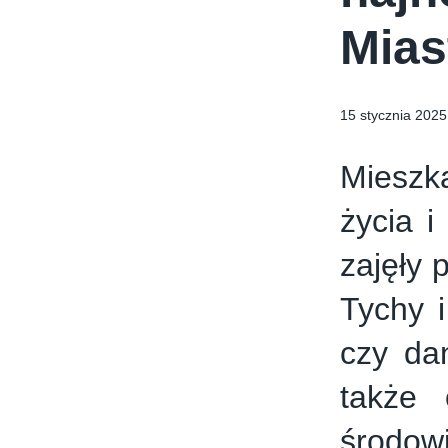
Mias
15 stycznia 2025
Mieszka
życia 
zajęły 
Tychy i
czy da
także 
środow