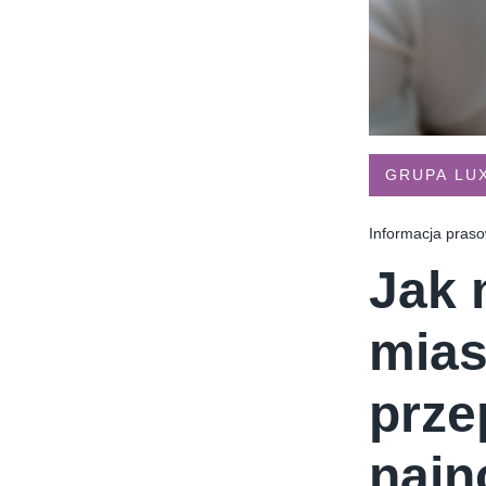
TYMIENIECKIEGO 17
APPLIA
HOLI BALI
THE MAGNUM IC
GRUPA LU
Informacja pras
Jak 
mias
prze
najn