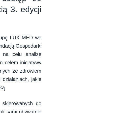
ią 3. edycji
Grupę LUX MED we
ndacją Gospodarki
y na celu analizę
 celem inicjatywy
zanych ze zdrowiem
 działaniach, jakie
ką.
t skierowanych do
jak sami obywatele