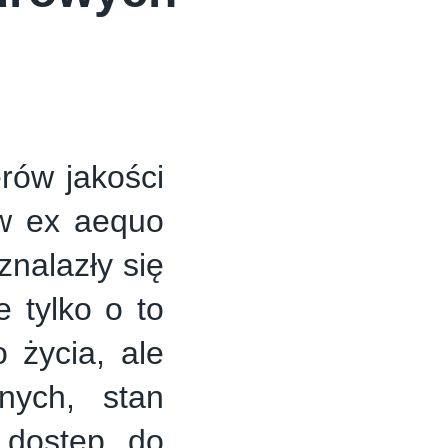
erów jakości
ów ex aequo
znalazły się
 tylko o to
 życia, ale
nych, stan
i dostęp do