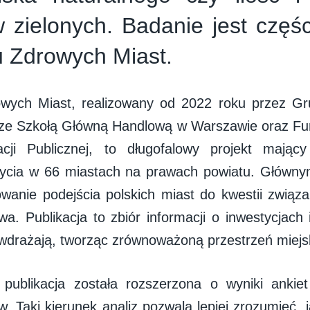
 zielonych. Badanie jest częśc
u Zdrowych Miast.
owych Miast, realizowany od 2022 roku przez 
 ze Szkołą Główną Handlową w Warszawie oraz Fu
racji Publicznej, to długofalowy projekt mając
ycia w 66 miastach na prawach powiatu. Głównym
owanie podejścia polskich miast do kwestii zwią
a. Publikacja to zbiór informacji o inwestycjach i
drażają, tworząc zrównoważoną przestrzeń miejs
 publikacja została rozszerzona o wyniki ankie
. Taki kierunek analiz pozwala lepiej zrozumieć, 