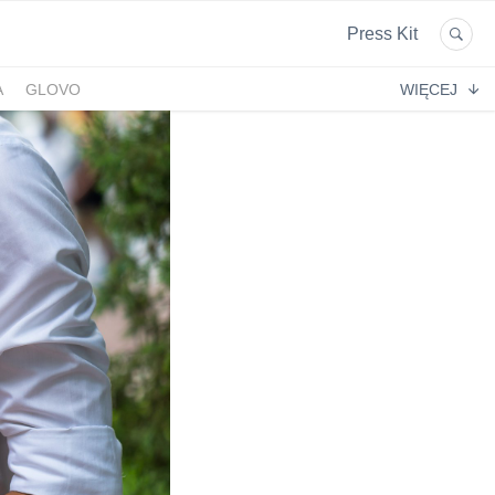
Press Kit
A
GLOVO
WIĘCEJ
EKPOL
GREEN FACTORY LOGISTICS
 AFTIGEL
HYAL-DROP MULTI
EKTIN
NA
CENTRUM MEDYCZNE DAMIANA
VENOFLEX
EMPIK FOTO
SAXX
AG MOTORS
ND
DELECTA
KONSPOL
NBIO GROUP
UNITOP
GORENJE
ZAGŁĘBIOWSKA METROPOLIA
STETHOME
FUNDACJA NAGLE SAMI
MERCEDES
GIO
PRIME SPANISH PROPERTIES
SPEDIMO
CIA
REBERNIA
BEKO
TDJ ESTATE
RAL CARE
LIBERTY INVESTMENTS
ESSENDI