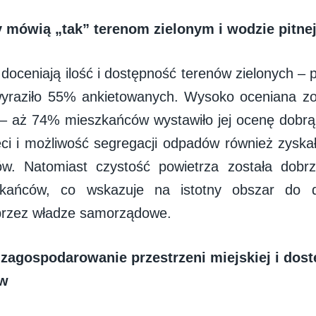
 mówią „tak” terenom zielonym i wodzie pitne
doceniają ilość i dostępność terenów zielonych – 
 wyraziło 55% ankietowanych. Wysoko oceniana zo
 – aż 74% mieszkańców wystawiło jej ocenę dobrą
ci i możliwość segregacji odpadów również zysk
ów. Natomiast czystość powietrza została dobr
ańców, co wskazuje na istotny obszar do d
przez władze samorządowe.
zagospodarowanie przestrzeni miejskiej i dost
ów