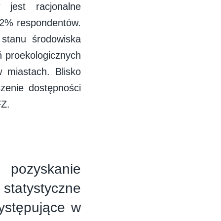
jest racjonalne
 32% respondentów.
stanu środowiska
ń proekologicznych
 miastach. Blisko
zenie dostępności
FZ.
pozyskanie
statystyczne
występujące w