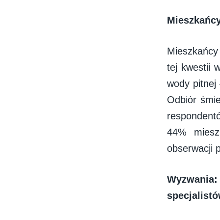
Mieszkańcy
Mieszkańcy 
tej kwestii
wody pitnej
Odbiór śmie
respondent
44% mieszk
obserwacji 
Wyzwania: 
specjalist