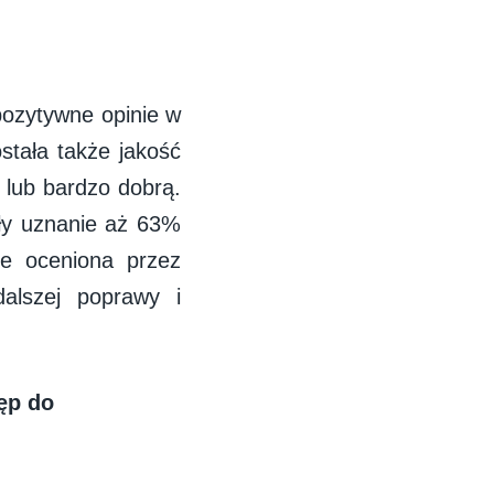
j
pozytywne opinie w
stała także jakość
 lub bardzo dobrą.
ały uznanie aż 63%
ze oceniona przez
alszej poprawy i
ęp do