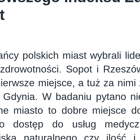
t
ńcy polskich miast wybrali lid
i zdrowotności. Sopot i Rzesz
pierwsze miejsce, a tuż za nimi 
 Gdynia. W badaniu pytano nie
ne miasto to dobre miejsce do
o dostęp do usług medycz
iska naturalnego czy ilość 