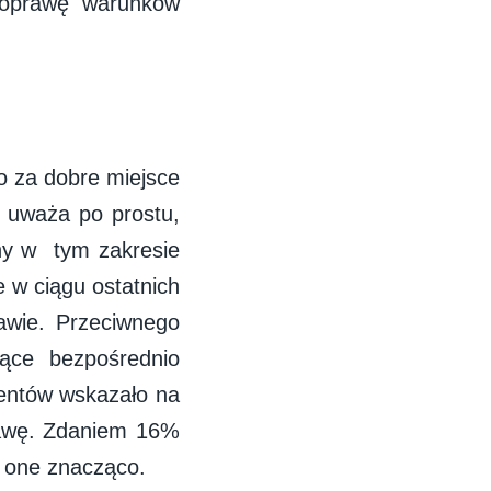
poprawę warunków
o za dobre miejsce
% uważa po prostu,
ny w tym zakresie
 w ciągu ostatnich
awie. Przeciwnego
ące bezpośrednio
entów wskazało na
rawę. Zdaniem 16%
ę one znacząco.