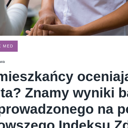
E CREAM COMPANY
PSTRYK
X MED
owa
mieszkańcy oceniaj
ta? Znamy wyniki b
prowadzonego na p
owszego Indeksu Z