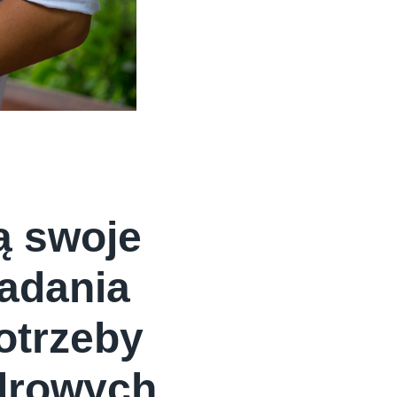
ą swoje
adania
otrzeby
drowych