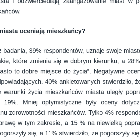
sta i odzwierciedlają zaangażowanie miast w 
kańców.
miasta oceniają mieszkańcy?
z badania, 39% respondentów, uznaje swoje miast
takie, które zmienia się w dobrym kierunku, a 28
asto to dobre miejsce do życia”. Negatywne oce
powiadających. 40% ankietowanych stwierdziło, że
e warunki życia mieszkańców miasta uległy popr
o 19%. Mniej optymistyczne były oceny dotycz
anu zdrowotności mieszkańców. Tylko 4% respond
prawę w tym zakresie, a 15 % na niewielką pop
ogorszyły się, a 11% stwierdziło, że pogorszyły si