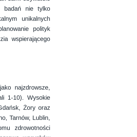
h badań nie tylko
kalnym unikalnych
lanowanie polityk
zia wspierającego
jako najzdrowsze,
li 1-10). Wysokie
Gdańsk, Żory oraz
no, Tarnów, Lublin,
omu zdrowotności