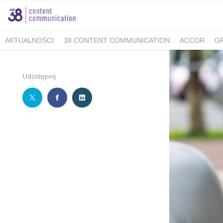
AKTUALNOŚCI
38 CONTENT COMMUNICATION
ACCOR
G
MINISTERSTWO KLIMATU I ŚRODOWISKA
FELLOWMIND
IOŚ
WALKING KORZENIOWSKI
INDESIT
GRUPA WHIRLPOOL
K
Udostępnij
BERIMAL
ACCOR MARKETPLACE KRAKÓW
TUTORE POLAN
MEDICOVER SENIOR
MEDICOVER STOMATOLOGIA
PUCKIE
KAMBUKKA
BESYMBIO
ZŁOTOPOLSKA DOLINA
DR.BACTY
GREEN CAFFÈ NERO
AHMAD TEA LONDON
AKBAR
SAND
TCG PROCESS POLSKA
ALMATUR
ENERGIA POLSKA
ZAD
BARTOLINI AIR
ALCON - MAMY OKO NA ZAĆMĘ
PREGNABIT
WARMIA I MAZURY
DERMENA
GABRIELLA
LAVEO
PANE
SACHOL KIDS
CITY GOLF ŁÓDŹ
BIOMED
FORUM 76
#E
ZYMETRIA
INSTYTUT KSIĄŻKI
GRUPA RMF
ESTE SYNERG