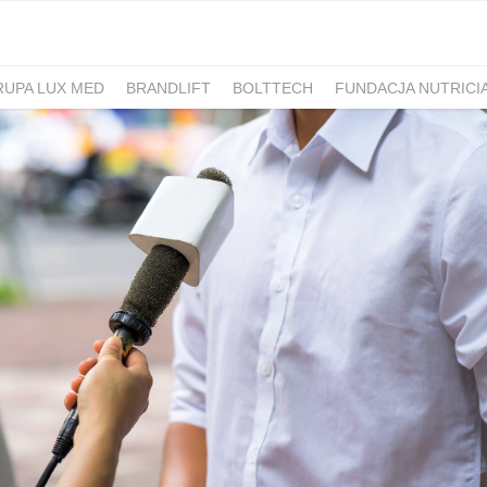
RUPA LUX MED
BRANDLIFT
BOLTTECH
FUNDACJA NUTRICI
-PIB
IRON MOUNTAIN POLSKA
NEW WORK
ATLAS
SM ML
IDS&CO.
PIZZAPORTAL.PL
MAXIBIOTIC
OCUVITE
SACHOL
D
ROMET
SANOFI
KRAJOWA RZEMIEŚLNICZA IZBA OPTYCZ
 HOSPICJUM
TERAPIA REZONANSEM MAGNETYCZNYM - MBST
PACSAFE
LORUS
CONTIGO
ZAMEK TOPACZ
BAKALLA
RA
JASMEEN
MOMME
ALKEMIE
SZPITAL MEDICOVER
E
BANO
POKONAJ ZAĆMĘ, POPRAW WIDZENIE
GÓRNOŚLĄSKO-
UNICEF
JASNUM
PHARMENA
BETHRU
MANUFAKTURA
K CARSHARING
BUDVAR
ŁÓDŹ KALISKA
PLAYFAIR
POLRE
FEKT1BUTELKI
COLOSTRUM
CARLSBERG
GEN4GEN
BAL
Y
UNILEVER
HUMAN ANSWER INSTITUTE
PIERRE FABRE O