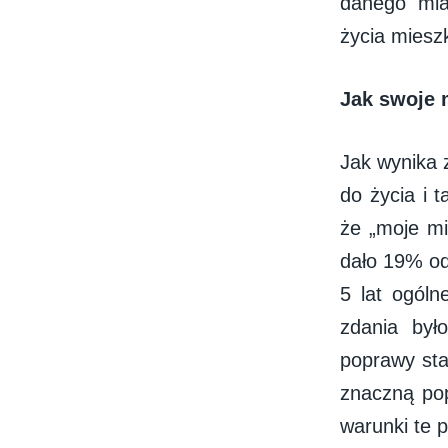
danego mia
życia miesz
Jak swoje 
Jak wynika 
do życia i 
że „moje mi
dało 19% od
5 lat ogóln
zdania był
poprawy st
znaczną po
warunki te p