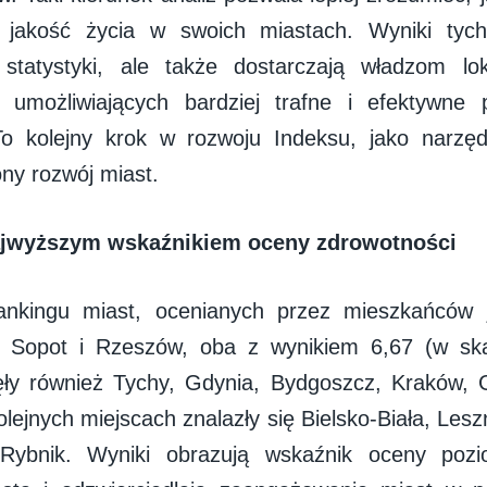
ą jakość życia w swoich miastach. Wyniki tyc
ą statystyki, ale także dostarczają władzom lo
 umożliwiających bardziej trafne i efektywne p
To kolejny krok w rozwoju Indeksu, jako narzęd
y rozwój miast.
ajwyższym wskaźnikiem oceny zdrowotności
ankingu miast, ocenianych przez mieszkańców 
ię Sopot i Rzeszów, oba z wynikiem 6,67 (w ska
ęły również Tychy, Gdynia, Bydgoszcz, Kraków, 
lejnych miejscach znalazły się Bielsko-Biała, Lesz
 Rybnik. Wyniki obrazują wskaźnik oceny pozi