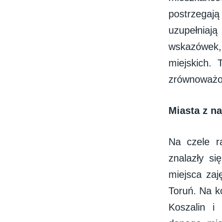
postrzegaj
uzupełniaj
wskazówek,
miejskich. 
zrównoważon
Miasta z n
Na czele r
znalazły s
miejsca zaj
Toruń. Na ko
Koszalin i