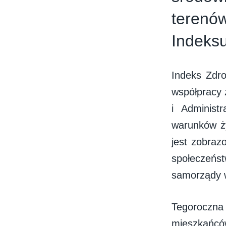
terenów
Indeks
Indeks Zdr
współpracy
i Administ
warunków ż
jest zobraz
społeczeństw
samorządy w
Tegoroczna
mieszkańców