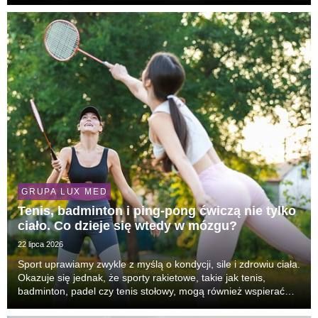
wybrać? Co spakować do wakacyjnej apteczki? Na te i inne
pytania odpowiada lek. Aneta Górska-Ko...
GRUPA LUX MED
Tenis, badminton i ping-pong ćwiczą nie tylko
ciało. Co dzieje się wtedy w mózgu?
22 lipca 2026
Sport uprawiamy zwykle z myślą o kondycji, sile i zdrowiu ciała.
Okazuje się jednak, że sporty rakietowe, takie jak tenis,
badminton, padel czy tenis stołowy, mogą również wspierać
pracę mózgu. Podczas gry intensywnie angażujemy uwagę,
pamięć roboczą, refleks, zdolność p...