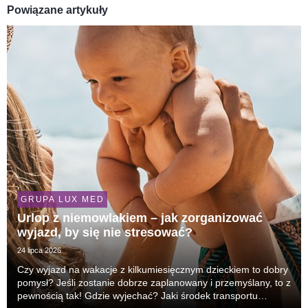
Powiązane artykuły
GRUPA LUX MED
Urlop z niemowlakiem – jak zorganizować
wyjazd, by się nie stresować?
24 lipca 2026
Czy wyjazd na wakacje z kilkumiesięcznym dzieckiem to dobry
pomysł? Jeśli zostanie dobrze zaplanowany i przemyślany, to z
pewnością tak! Gdzie wyjechać? Jaki środek transportu