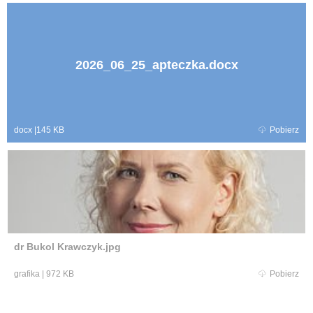
2026_06_25_apteczka.docx
docx
|
145 KB
Pobierz
dr Bukol Krawczyk.jpg
grafika
|
972 KB
Pobierz