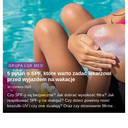
GRUPA LUX MED
5 pytań o SPF, które warto zadać lekarzowi
przed wyjazdem na wakacje
30 czerwca 2026
Czy SPF-y są bezpieczne? Jak dobrać wysokość filtra? Jak
reaplikować SPF-y na makijaż? Czy dzieci powinny nosić
koszulki UV i czy one działają? Oraz czy stosowanie filtrów
może blokować syntezę witaminy D? Przed wakacjami wracają
pytania, które dermatolodzy słyszą w gabi...