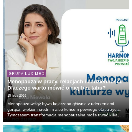
GRUPA LUX MED
Menopauza w pracy, relacjach i codzienności.
Dlaczego warto mówić o niej bez tabu?
15 lipca 2026
Menopauza wciąż bywa kojarzona głównie z uderzeniami
gorąca, wiekiem średnim albo końcem pewnego etapu życia.
Tymczasem transformacja menopauzalna może trwać kilka, a
czasem kilkanaście lat i wpływać na zdrowie, samopoczucie,
relacje, seksualność, pracę oraz poczucie spr...