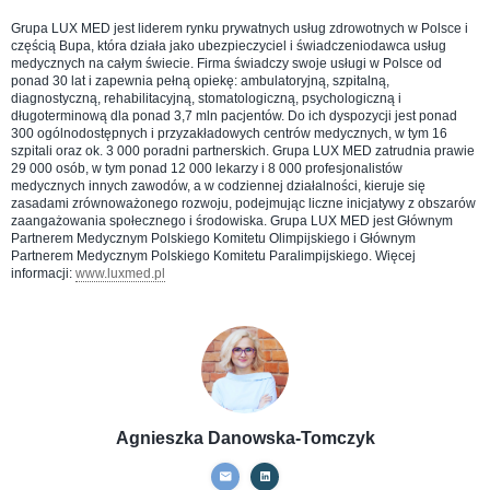
Grupa LUX MED jest liderem rynku prywatnych usług zdrowotnych w Polsce i
częścią Bupa, która działa jako ubezpieczyciel i świadczeniodawca usług
medycznych na całym świecie. Firma świadczy swoje usługi w Polsce od
ponad 30 lat i zapewnia pełną opiekę: ambulatoryjną, szpitalną,
diagnostyczną, rehabilitacyjną, stomatologiczną, psychologiczną i
długoterminową dla ponad 3,7 mln pacjentów. Do ich dyspozycji jest ponad
300 ogólnodostępnych i przyzakładowych centrów medycznych, w tym 16
szpitali oraz ok. 3 000 poradni partnerskich. Grupa LUX MED zatrudnia prawie
29 000 osób, w tym ponad 12 000 lekarzy i 8 000 profesjonalistów
medycznych innych zawodów, a w codziennej działalności, kieruje się
zasadami zrównoważonego rozwoju, podejmując liczne inicjatywy z obszarów
zaangażowania społecznego i środowiska. Grupa LUX MED jest Głównym
Partnerem Medycznym Polskiego Komitetu Olimpijskiego i Głównym
Partnerem Medycznym Polskiego Komitetu Paralimpijskiego. Więcej
informacji:
www.luxmed.pl
Agnieszka Danowska-Tomczyk